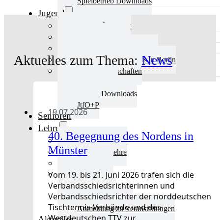
Spielbetrieb Downloads
Jugend
Jugend Übersicht
Aktuelles Jugend
Landestraining und Kader
Aktuelles zum Thema:
News
Schulsport Tischtennis in Berlin
mini-Meisterschaften
Kinderschutz
Jugend Downloads
JtfO+P
19.07.2026
Senioren
Lehre
40. Begegnung des Nordens in
Lehre Übersicht
Münster
Aktuelles Lehre
Fortbildung
Vom 19. bis 21. Juni 2026 trafen sich die
Ausbildung
Verbandsschiedsrichterinnen und
Trainerbörse
Verbandsschiedsrichter der norddeutschen
Lehre Downloads
Tischtennis-Verbände und des
Anmeldung zu Veranstaltungen
Westdeutschen TTV zur…
Aktuelles