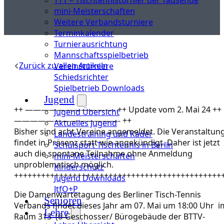
mini-Meisterschaften
Weitere Verbandsturniere
Terminkalender
Turnierausrichtung
Mannschaftsspielbetrieb
Zurück zu allen Artikeln
Vereinsturniere
Schiedsrichter
Spielbetrieb Downloads
Jugend
++ ———————————- ++ Update vom 2. Mai 24 ++
Jugend Übersicht
—————————————- ++
Aktuelles Jugend
Bisher sind acht Vereine angemeldet. Die Veranstaltun
Landestraining und Kader
findet in Präsenz statt wie angekündigt. Daher ist jetzt
Schulsport Tischtennis in Berlin
auch die spontane Teilnahme ohne Anmeldung
mini-Meisterschaften
unproblematisch möglich.
Kinderschutz
++++++++++++++++++++++++++++++++++++++++++++++
Jugend Downloads
JtfO+P
Die Damenwartetagung des Berliner Tisch-Tennis
Senioren
Verbands findet dieses Jahr am 07. Mai um 18:00 Uhr i
Lehre
Raum 313 (6-Geschosser/ Bürogebäude der BTTV-