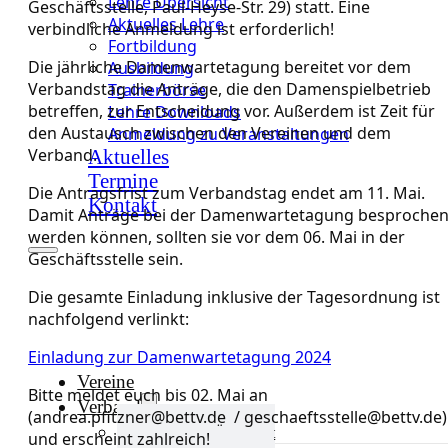
Lehre Übersicht
Geschäftsstelle, Paul-Heyse-Str. 29) statt. Eine
Aktuelles Lehre
verbindliche Anmeldung ist erforderlich!
Fortbildung
Die jährliche Damenwartetagung bereitet vor dem
Ausbildung
Verbandstag die Anträge, die den Damenspielbetrieb
Trainerbörse
betreffen, zur Entscheidung vor. Außerdem ist Zeit für
Lehre Downloads
den Austausch zwischen den Vereinen und dem
Anmeldung zu Veranstaltungen
Verband.
Aktuelles
Termine
Die Antragsfrist zum Verbandstag endet am 11. Mai.
Kontakt
Damit Anträge bei der Damenwartetagung besproche
werden können, sollten sie vor dem 06. Mai in der
Geschäftsstelle sein.
Die gesamte Einladung inklusive der Tagesordnung ist
nachfolgend verlinkt:
Einladung zur Damenwartetagung 2024
Vereine
Bitte meldet euch bis 02. Mai an
Verband
(andrea.pfitzner@bettv.de / geschaeftsstelle@bettv.de)
Verband Übersicht
und erscheint zahlreich!