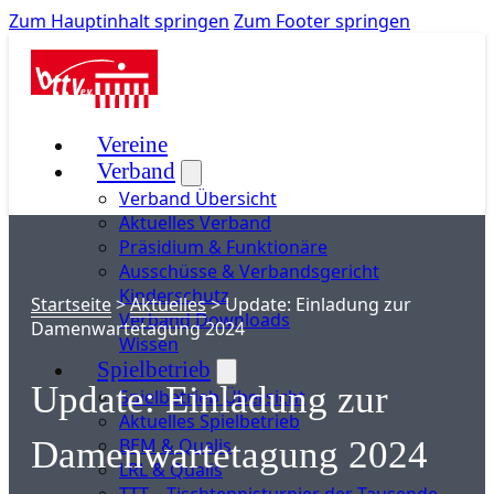
Zum Hauptinhalt springen
Zum Footer springen
Vereine
Verband
Verband Übersicht
Aktuelles Verband
Präsidium & Funktionäre
Ausschüsse & Verbandsgericht
Kinderschutz
Startseite
>
Aktuelles
>
Update: Einladung zur
Verband Downloads
Damenwartetagung 2024
Wissen
Spielbetrieb
Update: Einladung zur
Spielbetrieb Übersicht
Aktuelles Spielbetrieb
BEM & Qualis
Damenwartetagung 2024
LRL & Qualis
TTT – Tischtennisturnier der Tausende