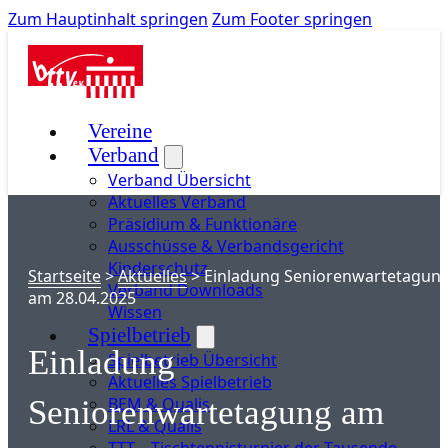
Zum Hauptinhalt springen
Zum Footer springen
Vereine
Verband
Verband Übersicht
Aktuelles Verband
Präsidium & Funktionäre
Ausschüsse & Verbandsgericht
Kinderschutz
Startseite
>
Aktuelles
>
Einladung Seniorenwartetagun
Verband Downloads
am 28.04.2025
Wissen
Spielbetrieb
Einladung
Spielbetrieb Übersicht
Aktuelles Spielbetrieb
BEM & Qualis
Seniorenwartetagung am
LRL & Qualis
TTT – Tischtennisturnier der Tausende