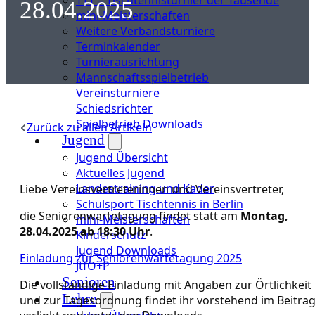
28.04.2025
mini-Meisterschaften
Weitere Verbandsturniere
Terminkalender
Turnierausrichtung
Mannschaftsspielbetrieb
Vereinsturniere
Schiedsrichter
Spielbetrieb Downloads
Zurück zu allen Artikeln
Jugend
Jugend Übersicht
Aktuelles Jugend
Landestraining und Kader
Liebe Vereinsvertreterinnen und Vereinsvertreter,
Schulsport Tischtennis in Berlin
die Seniorenwartetagung findet statt am
Montag,
mini-Meisterschaften
28.04.2025 ab 18:30 Uhr
.
Kinderschutz
Jugend Downloads
Einladung zur Seniorenwartetagung 2025
JtfO+P
Senioren
Die vollständige Einladung mit Angaben zur Örtlichkeit
Lehre
und zur Tagesordnung findet ihr vorstehend im Beitra