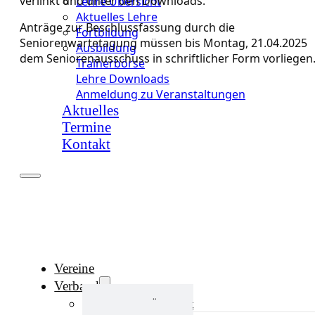
verlinkt und unter den Downloads.
Lehre Übersicht
Aktuelles Lehre
Anträge zur Beschlussfassung durch die
Fortbildung
Seniorenwartetagung müssen bis Montag, 21.04.2025
Ausbildung
dem Seniorenausschuss in schriftlicher Form vorliegen
Trainerbörse
Lehre Downloads
Anmeldung zu Veranstaltungen
Aktuelles
Termine
Kontakt
Vereine
Verband
Verband Übersicht