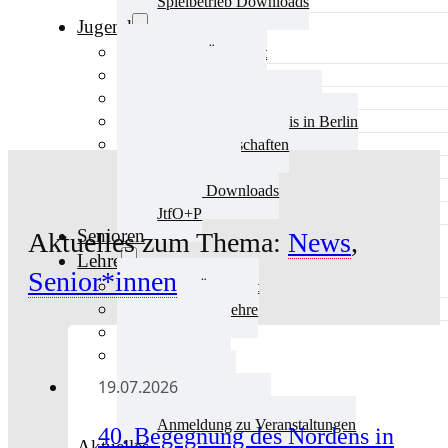
Spielbetrieb Downloads
Jugend
Jugend Übersicht
Aktuelles Jugend
Landestraining und Kader
Schulsport Tischtennis in Berlin
mini-Meisterschaften
Kinderschutz
Jugend Downloads
JtfO+P
Senioren
Aktuelles zum Thema:
News
,
Lehre
Senior*innen
Lehre Übersicht
Aktuelles Lehre
Fortbildung
Ausbildung
Trainerbörse
19.07.2026
Lehre Downloads
Anmeldung zu Veranstaltungen
40. Begegnung des Nordens in
Aktuelles