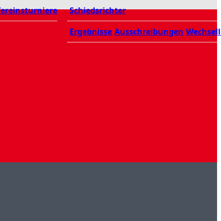
ereinsturniere
Schiedsrichter
Ergebnisse
Ausschreibungen
Wechsell