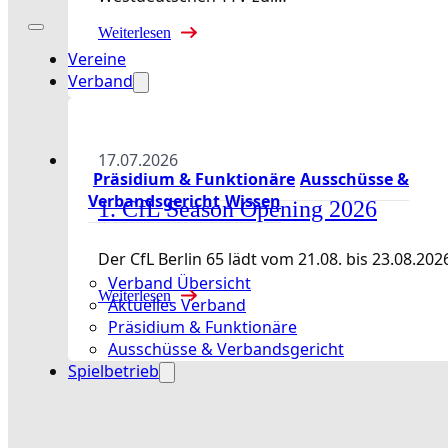
Weiterlesen
Vereine
Verband
17.07.2026
Präsidium & Funktionäre
Ausschüsse &
Verbandsgericht
Wissen
1. CfL Season Opening 2026
Der CfL Berlin 65 lädt vom 21.08. bis 23.08
Verband Übersicht
Weiterlesen
Aktuelles Verband
Präsidium & Funktionäre
Ausschüsse & Verbandsgericht
Spielbetrieb