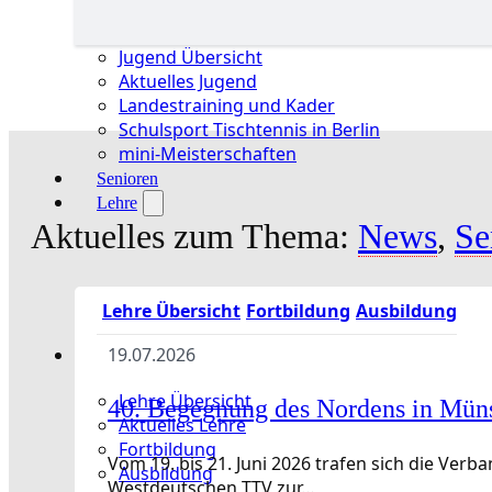
Jugend Übersicht
Aktuelles Jugend
Landestraining und Kader
Schulsport Tischtennis in Berlin
mini-Meisterschaften
Senioren
Lehre
Aktuelles zum Thema:
News
,
Se
Lehre Übersicht
Fortbildung
Ausbildung
19.07.2026
Lehre Übersicht
40. Begegnung des Nordens in Mün
Aktuelles Lehre
Fortbildung
Vom 19. bis 21. Juni 2026 trafen sich die Ve
Ausbildung
Westdeutschen TTV zur…