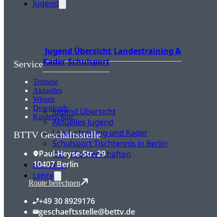
Jugend
Jugend Übersicht
Landestraining &
Kader
Schulsport
Service
Termine
Aktuelles
Wissen
Downloads
Jugend Übersicht
Kinderschutz
Aktuelles Jugend
Landestraining und Kader
BTTV Geschäftsstelle
Schulsport Tischtennis in Berlin
Paul-Heyse-Str. 29
mini-Meisterschaften
10407 Berlin
Senioren
Lehre
Route berechnen
+49 30 8929176
geschaeftsstelle@bettv.de