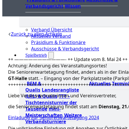
Verbandsgericht
Wissen
Verband Übersicht
Zurück zu allen Artikeln
Aktuelles Verband
Präsidium & Funktionäre
Ausschüsse & Verbandsgericht
Spielbetrieb
++ ———————————- ++ Update vom 8. Mai 2
Achtung: Änderung des Veranstaltungsortes!
Die Seniorenwartetagung findet, anders als in der Einl
GT-Halle
statt. – Eingang von der Parkplatzseite (Parkpl
BEM &
Aktuelles
Termin
++++++++++++++++++++++++++++++++++++++++++++++
Qualis
Landesrangliste
Liebe Vereinsvertreterinnen und Vereinsvertreter,
(LRL) & Qualis
TTT –
Tischtennisturnier der
die Seniorenwartetagung findet statt am
Dienstag, 21.
Tausende
mini-
Meisterschaften
Weitere
Einladung zur Seniorenwartetagung 2024
Verbandsturniere
Die vollständige Einladung mit Angaben zur Örtlichkeit