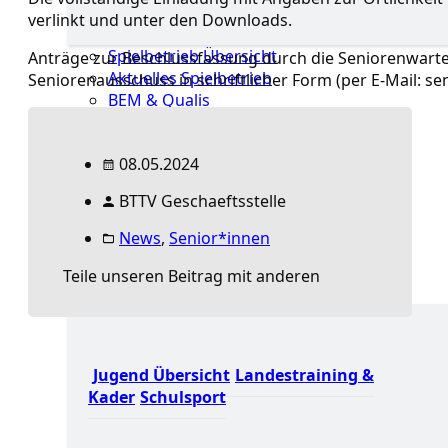
verlinkt und unter den Downloads.
Spielbetrieb Übersicht
Anträge zur Beschlussfassung durch die Seniorenwart
Aktuelles Spielbetrieb
Seniorenausschuss in schriftlicher Form (per E-Mail: se
BEM & Qualis
LRL & Qualis
TTT – Tischtennisturnier der Tausende
08.05.2024
mini-Meisterschaften
Weitere Verbandsturniere
BTTV Geschaeftsstelle
Terminkalender
Turnierausrichtung
News
,
Senior*innen
Mannschaftsspielbetrieb
Teile unseren Beitrag mit anderen
Jugend
Jugend Übersicht
Landestraining &
Kader
Schulsport