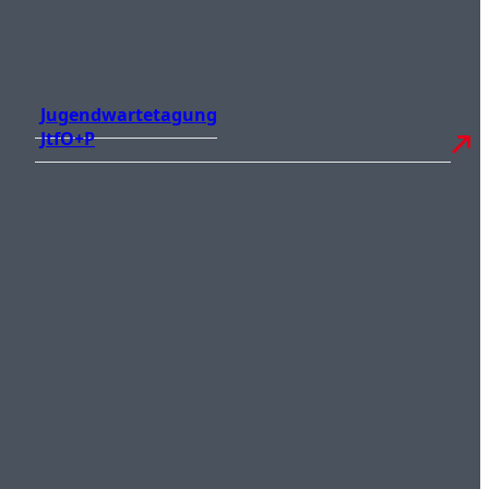
Jugendwartetagung
JtfO+P