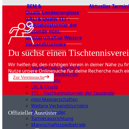
BEM &
Aktuelles
Termin
Qualis
Landesrangliste
(LRL) & Qualis
TTT –
Tischtennisturnier der
Tausende
mini-
Meisterschaften
Weitere
Verbandsturniere
Du suchst einen Tischtennisverei
Wir helfen dir, den richtigen Verein in deiner Nähe zu fi
Spielbetrieb Übersicht
Nutze unsere Onlinesuche für deine Recherche nach ei
Aktuelles Spielbetrieb
Zur Vereinssuche
BEM & Qualis
LRL & Qualis
TTT – Tischtennisturnier der Tausende
mini-Meisterschaften
Weitere Verbandsturniere
Terminkalender
Offizieller Ausrüster
Turnierausrichtung
Mannschaftsspielbetrieb