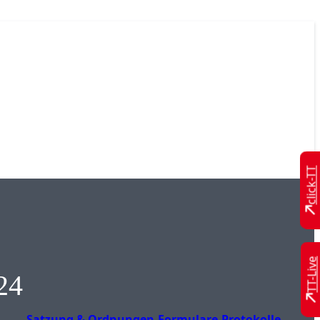
click-TT
TT-Live
24
Satzung & Ordnungen
Formulare
Protokolle