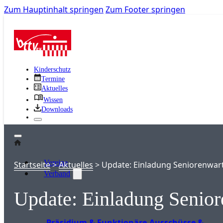
Zum Hauptinhalt springen
Zum Footer springen
Kinderschutz
Termine
Aktuelles
Wissen
Downloads
Vereine
Startseite
>
Aktuelles
>
Update: Einladung Seniorenwar
Verband
Update: Einladung Senio
Präsidium & Funktionäre
Ausschüsse &