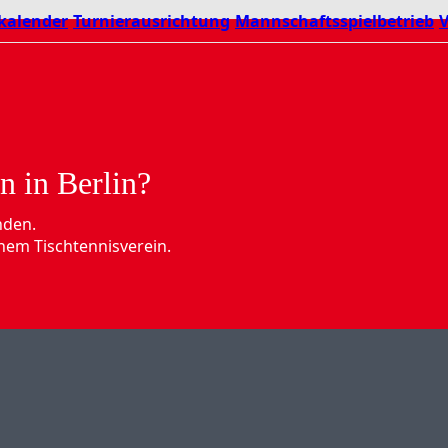
kalender
Turnierausrichtung
Mannschaftsspielbetrieb
V
n in Berlin?
nden.
nem Tischtennisverein.