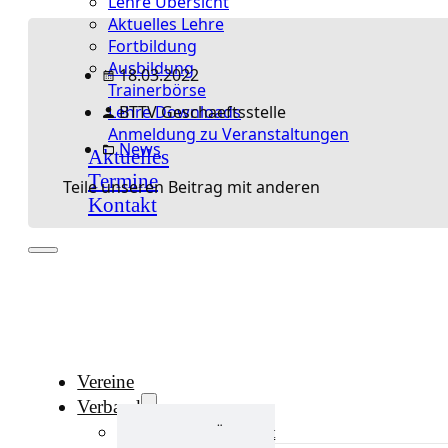
Lehre Übersicht
Aktuelles Lehre
Fortbildung
Ausbildung
18.03.2022
Trainerbörse
Lehre Downloads
BTTV Geschaeftsstelle
Anmeldung zu Veranstaltungen
News
Aktuelles
Termine
Teile unseren Beitrag mit anderen
Kontakt
Vereine
Verband
Verband Übersicht