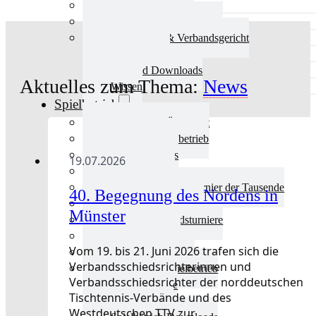
Aktuelles Verband
Präsidium & Funktionäre
Ausschüsse & Verbandsgericht
Kinderschutz
Verband Downloads
Aktuelles zum Thema:
News
Wissen
Spielbetrieb
Spielbetrieb Übersicht
Aktuelles Spielbetrieb
BEM & Qualis
19.07.2026
LRL & Qualis
TTT – Tischtennisturnier der Tausende
40. Begegnung des Nordens in
mini-Meisterschaften
Münster
Weitere Verbandsturniere
Terminkalender
Vom 19. bis 21. Juni 2026 trafen sich die
Turnierausrichtung
Verbandsschiedsrichterinnen und
Mannschaftsspielbetrieb
Verbandsschiedsrichter der norddeutschen
Vereinsturniere
Tischtennis-Verbände und des
Schiedsrichter
Westdeutschen TTV zur…