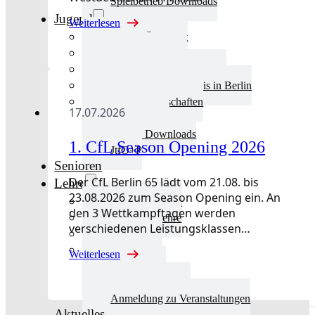
Spielbetrieb Downloads
Jugend
Weiterlesen
Jugend Übersicht
Aktuelles Jugend
Landestraining und Kader
Schulsport Tischtennis in Berlin
mini-Meisterschaften
17.07.2026
Kinderschutz
Jugend Downloads
1. CfL Season Opening 2026
JtfO+P
Senioren
Der CfL Berlin 65 lädt vom 21.08. bis
Lehre
23.08.2026 zum Season Opening ein. An
Lehre Übersicht
den 3 Wettkampftagen werden
Aktuelles Lehre
verschiedenen Leistungsklassen…
Fortbildung
Ausbildung
Weiterlesen
Trainerbörse
Lehre Downloads
Anmeldung zu Veranstaltungen
Aktuelles