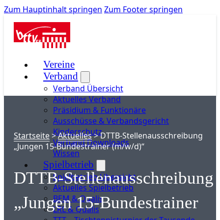
Zum Hauptinhalt springen
Zum Footer springen
Vereine
Verband
Verband Übersicht
Aktuelles Verband
Präsidium & Funktionäre
Ausschüsse & Verbandsgericht
Kinderschutz
Startseite
>
Aktuelles
>
DTTB-Stellenausschreibung
Verband Downloads
„Jungen 15-Bundestrainer (m/w/d)“
Wissen
Spielbetrieb
DTTB-Stellenausschreibung
Spielbetrieb Übersicht
Aktuelles Spielbetrieb
BEM & Qualis
„Jungen 15-Bundestrainer
LRL & Qualis
TTT – Tischtennisturnier der Tausende