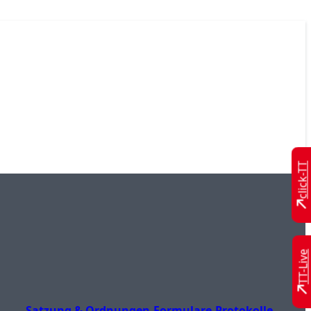
click-TT
TT-Live
Satzung & Ordnungen
Formulare
Protokolle