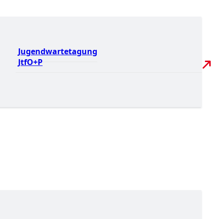
Jugendwartetagung
JtfO+P