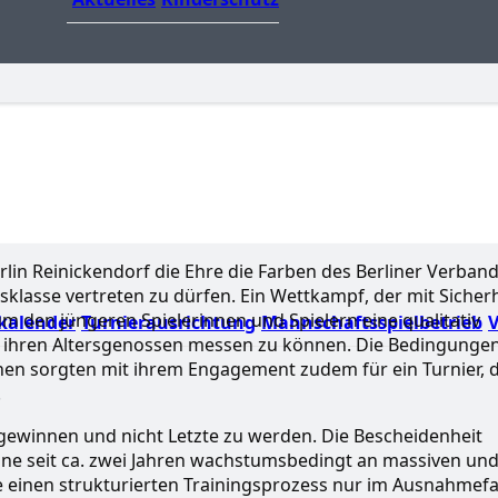
in Reinickendorf die Ehre die Farben des Berliner Verban
sklasse vertreten zu dürfen. Ein Wettkampf, der mit Sicher
um den jüngeren Spielerinnen und Spielern eine qualitativ
kalender
Turnierausrichtung
Mannschaftsspielbetrieb
V
t ihren Altersgenossen messen zu können. Die Bedingungen
hen sorgten mit ihrem Engagement zudem für ein Turnier, 
.
zu gewinnen und nicht Letzte zu werden. Die Bescheidenheit
nne seit ca. zwei Jahren wachstumsbedingt an massiven un
 einen strukturierten Trainingsprozess nur im Ausnahmefa