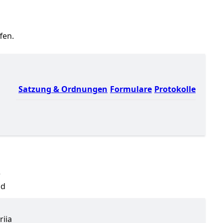
fen.
Satzung & Ordnungen
Formulare
Protokolle
r
nd
riia