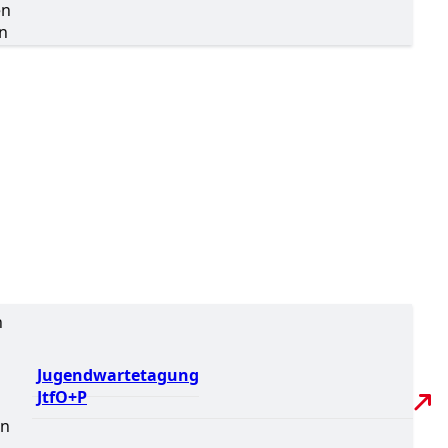
en
en
h
Jugendwartetagung
JtfO+P
en