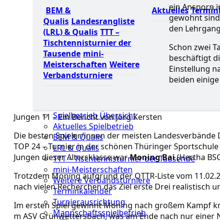
ein Ansporn i
BEM &
Aktuelles
Termin
gewohnt sind.
Qualis
Landesrangliste
den Lehrgang 
(LRL) & Qualis
TTT –
Tischtennisturnier der
Schon zwei Ta
Tausende
mini-
beschäftigt d
Meisterschaften
Weitere
Einstellung 
Verbandsturniere
beiden einig
Spielbetrieb Übersicht
Jungen 11 – Ein Bericht von Jörg Kersten
Aktuelles Spielbetrieb
Die besten Spieler/innen der meisten Landesverbände
BEM & Qualis
TOP 24 – Turnier in der schönen Thüringer Sportschule 
LRL & Qualis
Jungen dieser Altersklasse war
Moning Bai
(Hertha BSC
TTT – Tischtennisturnier der Tausende
mini-Meisterschaften
Trotzdem Moning aufgrund der QTTR-Liste vom 11.02.20
Weitere Verbandsturniere
nach vielen Recherchen das Ziel erste Drei realistisch u
Terminkalender
Turnierausrichtung
Im ersten Spiel gewinnt Moning nach großem Kampf 
Mannschaftsspielbetrieb
m ASV Grünwettersbach, was am Ende nach nur einer 