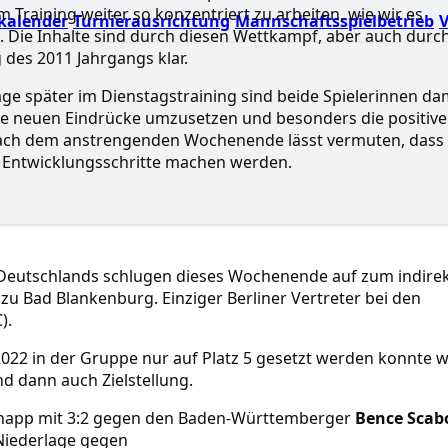
m Training weiter so konzentriert zu arbeiten, wie wir es
kalender
Turnierausrichtung
Mannschaftsspielbetrieb
V
 Die Inhalte sind durch diesen Wettkampf, aber auch durc
des 2011 Jahrgangs klar.
ge später im Dienstagstraining sind beide Spielerinnen da
ie neuen Eindrücke umzusetzen und besonders die positive
nach dem anstrengenden Wochenende lässt vermuten, dass 
e Entwicklungsschritte machen werden.
 Deutschlands schlugen dieses Wochenende auf zum indire
zu Bad Blankenburg. Einziger Berliner Vertreter bei den
).
22 in der Gruppe nur auf Platz 5 gesetzt werden konnte 
nd dann auch Zielstellung.
knapp mit 3:2 gegen den Baden-Württemberger
Bence Scab
Niederlage gegen