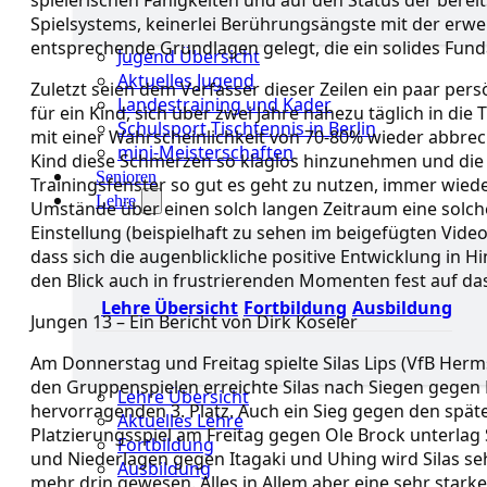
spielerischen Fähigkeiten und auf den Status der berei
Spielsystems, keinerlei Berührungsängste mit der erwe
entsprechende Grundlagen gelegt, die ein solides Fund
Jugend Übersicht
Aktuelles Jugend
Zuletzt seien dem Verfasser dieser Zeilen ein paar persö
Landestraining und Kader
für ein Kind, sich über zwei Jahre nahezu täglich in di
Schulsport Tischtennis in Berlin
mit einer Wahrscheinlichkeit von 70-80% wieder abbreche
mini-Meisterschaften
Kind diese Schmerzen so klaglos hinzunehmen und die 
Senioren
Trainingsfenster so gut es geht zu nutzen, immer wie
Lehre
Umstände über einen solch langen Zeitraum eine solche 
Einstellung (beispielhaft zu sehen im beigefügten Vid
dass sich die augenblickliche positive Entwicklung in Hi
den Blick auch in frustrierenden Momenten fest auf das
Lehre Übersicht
Fortbildung
Ausbildung
Jungen 13 – Ein Bericht von Dirk Koseler
Am Donnerstag und Freitag spielte Silas Lips (VfB Herm
den Gruppenspielen erreichte Silas nach Siegen gegen P
Lehre Übersicht
hervorragenden 3. Platz. Auch ein Sieg gegen den spät
Aktuelles Lehre
Platzierungsspiel am Freitag gegen Ole Brock unterla
Fortbildung
und Niederlagen gegen Itagaki und Uhing wird Silas se
Ausbildung
mehr drin gewesen. Alles in Allem aber eine sehr starke