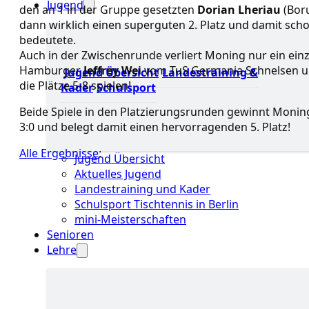
Jugend
den an 1 in der Gruppe gesetzten
Dorian Lheriau
(Boru
dann wirklich einen superguten 2. Platz und damit sch
bedeutete.
Auch in der Zwischenrunde verliert Moning nur ein ein
Hamburger
Jeffrey Wei
vom TuS Germania Schnelsen u
Jugend Übersicht
Landestraining &
die Plätze 5-8 spielen!
Kader
Schulsport
Beide Spiele in den Platzierungsrunden gewinnt Monin
3:0 und belegt damit einen hervorragenden 5. Platz!
Alle Ergebnisse
:
Jugend Übersicht
Aktuelles Jugend
Landestraining und Kader
Schulsport Tischtennis in Berlin
mini-Meisterschaften
Senioren
Lehre