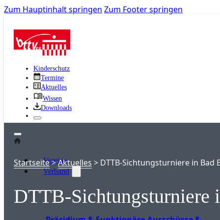
Zum Hauptinhalt springen
Zum Footer springen
Kinderschutz
Termine
Aktuelles
Wissen
Downloads
Vereine
Startseite
>
Aktuelles
>
DTTB-Sichtungsturniere in Bad
Verband
DTTB-Sichtungsturniere 
Präsidium & Funktionäre
Ausschüsse &