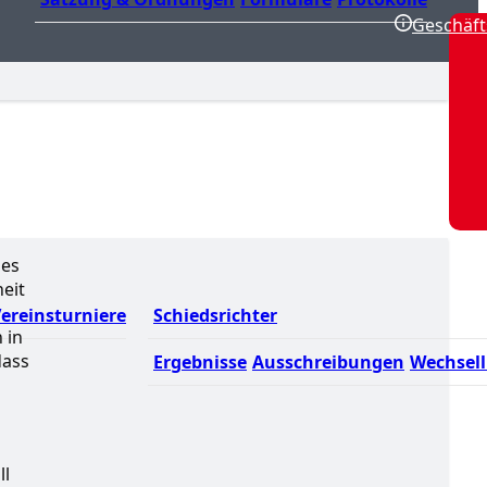
Geschäft
des
heit
ereinsturniere
Schiedsrichter
 in
dass
Ergebnisse
Ausschreibungen
Wechsell
d
ll