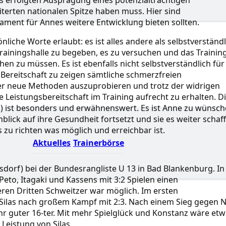
ts erfolgten Ausprägung eines potenzialträchtigen
iterten nationalen Spitze haben muss. Hier sind
ament für Annes weitere Entwicklung bieten sollten.
nliche Worte erlaubt: es ist alles andere als selbstverständl
e Trainingshalle zu begeben, es zu versuchen und das Trainin
n zu müssen. Es ist ebenfalls nicht selbstverständlich für
Bereitschaft zu zeigen sämtliche schmerzfreien
der neue Methoden auszuprobieren und trotz der widrigen
Leistungsbereitschaft im Training aufrecht zu erhalten. D
eo) ist besonders und erwähnenswert. Es ist Anne zu wünsch
nblick auf ihre Gesundheit fortsetzt und sie es weiter schaff
 zu richten was möglich und erreichbar ist.
Aktuelles
Trainerbörse
sdorf) bei der Bundesrangliste U 13 in Bad Blankenburg. In
eto, Itagaki und Kassens mit 3:2 Spielen einen
eren Dritten Schweitzer war möglich. Im ersten
g Silas nach großem Kampf mit 2:3. Nach einem Sieg gegen 
hr guter 16-ter. Mit mehr Spielglück und Konstanz wäre et
 Leistung von Silas.