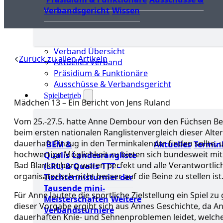
Verbandsgericht
Wissen
Verband Übersicht
Zurück zu allen Artikeln
Aktuelles Verband
Präsidium & Funktionäre
Ausschüsse & Verbandsgericht
Spielbetrieb
Mädchen 13 – Ein Bericht von Jens Ruland
Vom 25.-27.5. hatte Anne Dembour von den Füchsen Berl
beim ersten nationalen Ranglistenvergleich dieser Alter
dauerhaft Einzug in den Terminkalender finden sollte, 
BEM &
Aktuelles
Termin
hochwertige Möglichkeit zu bieten sich bundesweit mi
Qualis
Landesrangliste
Bad Blankenburg waren perfekt und alle Verantwortlic
(LRL) & Qualis
TTT –
organisatorisch nicht besser auf die Beine zu stellen ist
Tischtennisturnier der
Tausende
mini-
Für Anne lautete die sportliche Zielstellung ein Spiel 
Meisterschaften
Weitere
dieser Vorgabe ergibt sich aus Annes Geschichte, da A
Verbandsturniere
dauerhaften Knie- und Sehnenproblemen leidet, welche