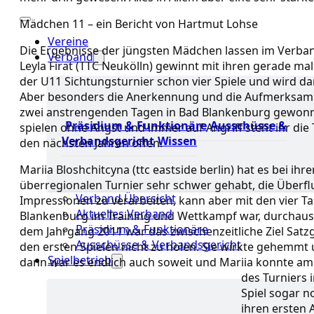
Mädchen 11 – ein Bericht von Hartmut Lohse
Vereine
Die Ergebnisse der jüngsten Mädchen lassen im Verband
Verband
Leyla Firat (TTC Neukölln) gewinnt mit ihren gerade mal
der U11 Sichtungsturnier schon vier Spiele und wird da
Aber besonders die Anerkennung und die Aufmerksamke
zwei anstrengenden Tagen in Bad Blankenburg gewonne
Präsidium & Funktionäre
Ausschüsse &
spielen ohne Angst und immer auf Angriff steht ihr die 
Verbandsgericht
Wissen
den nächsten Jahren offen.
Mariia Bloshchitcyna (ttc eastside berlin) hat es bei ihr
überregionalen Turnier sehr schwer gehabt, die Überf
Verband Übersicht
Impressionen zu verarbeiten, kann aber mit den vier Tag
Aktuelles Verband
Blankenburg im Training und Wettkampf war, durchaus 
Präsidium & Funktionäre
dem Jahrgang 2011 war das zwischenzeitliche Ziel Satz
Ausschüsse & Verbandsgericht
den ersten Spielen nicht zu holen. Sie wirkte gehemmt u
Spielbetrieb
dann war es endlich auch soweit und Mariia konnte am
des Turniers 
Spiel sogar n
ihren ersten 