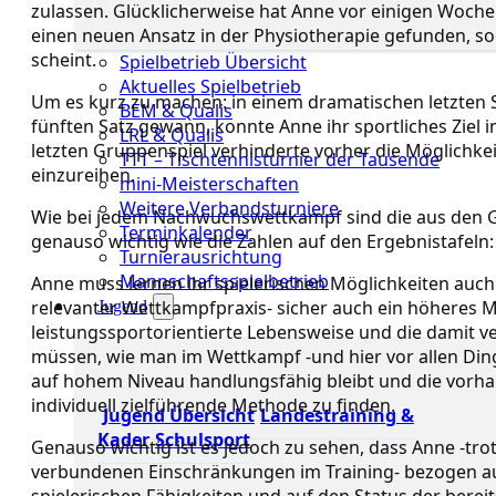
zulassen. Glücklicherweise hat Anne vor einigen Woc
einen neuen Ansatz in der Physiotherapie gefunden, sod
scheint.
Spielbetrieb Übersicht
Aktuelles Spielbetrieb
Um es kurz zu machen: in einem dramatischen letzten S
BEM & Qualis
fünften Satz gewann, konnte Anne ihr sportliches Ziel 
LRL & Qualis
letzten Gruppenspiel verhinderte vorher die Möglichkeit
TTT – Tischtennisturnier der Tausende
einzureihen.
mini-Meisterschaften
Weitere Verbandsturniere
Wie bei jedem Nachwuchswettkampf sind die aus den 
Terminkalender
genauso wichtig wie die Zahlen auf den Ergebnistafeln:
Turnierausrichtung
Mannschaftsspielbetrieb
Anne muss lernen ihr spielerischen Möglichkeiten au
relevanter Wettkampfpraxis- sicher auch ein höheres 
Jugend
leistungssportorientierte Lebensweise und die damit 
müssen, wie man im Wettkampf -und hier vor allen Din
auf hohem Niveau handlungsfähig bleibt und die vorhan
individuell zielführende Methode zu finden.
Jugend Übersicht
Landestraining &
Kader
Schulsport
Genauso wichtig ist es jedoch zu sehen, dass Anne -tro
verbundenen Einschränkungen im Training- bezogen auf