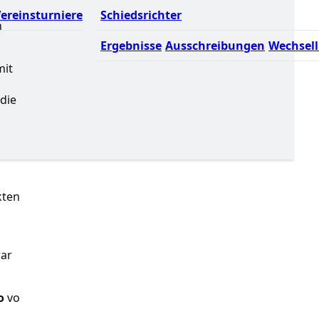
ereinsturniere
Schiedsrichter
h
Ergebnisse
Ausschreibungen
Wechsell
mit
die
kten
war
o
vo