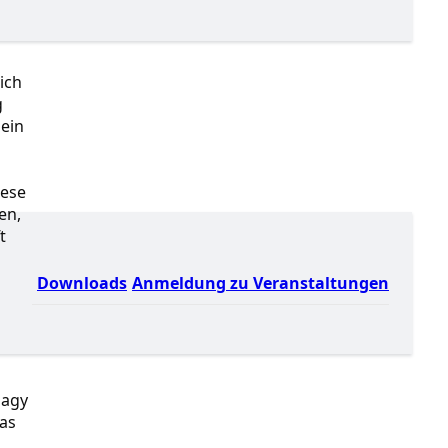
ich
g
 ein
iese
en,
t
Downloads
Anmeldung zu Veranstaltungen
Nagy
was