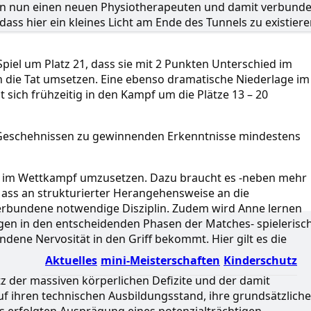
hen nun einen neuen Physiotherapeuten und damit verbund
ass hier ein kleines Licht am Ende des Tunnels zu existier
piel um Platz 21, dass sie mit 2 Punkten Unterschied im
in die Tat umsetzen. Eine ebenso dramatische Niederlage im
 sich frühzeitig in den Kampf um die Plätze 13 – 20
Geschehnissen zu gewinnenden Erkenntnisse mindestens
ch im Wettkampf umzusetzen. Dazu braucht es -neben mehr
Mass an strukturierter Herangehensweise an die
verbundene notwendige Disziplin. Zudem wird Anne lernen
gen in den entscheidenden Phasen der Matches- spielerisc
dene Nervosität in den Griff bekommt. Hier gilt es die
Aktuelles
mini-Meisterschaften
Kinderschutz
tz der massiven körperlichen Defizite und der damit
 ihren technischen Ausbildungsstand, ihre grundsätzlich