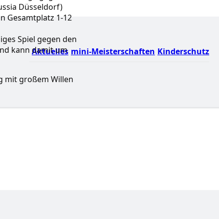
ssia Düsseldorf)
on Gesamtplatz 1-12
ziges Spiel gegen den
nd kann damit um
Aktuelles
mini-Meisterschaften
Kinderschutz
g mit großem Willen