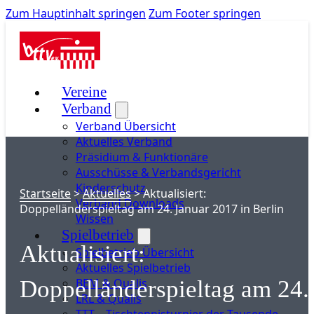
Zum Hauptinhalt springen
Zum Footer springen
Vereine
Verband
Verband Übersicht
Aktuelles Verband
Präsidium & Funktionäre
Ausschüsse & Verbandsgericht
Kinderschutz
Startseite
>
Aktuelles
>
Aktualisiert:
Verband Downloads
Doppelländerspieltag am 24. Januar 2017 in Berlin
Wissen
Spielbetrieb
Aktualisiert:
Spielbetrieb Übersicht
Aktuelles Spielbetrieb
BEM & Qualis
Doppelländerspieltag am 24.
LRL & Qualis
TTT – Tischtennisturnier der Tausende