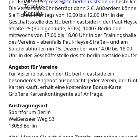
per Email unter
presse@ttc-berlin-eastside.de
bestellen
Termine
Die Versandgebühr beträgt dann 2 €. Außerdem könne
Kontakt
Sie Tickets montags von 10.00 bis 12.00 Uhr in der
Geschäftsstelle des ttc berlin eastside in der Paul-Heyse
Straße 29 (Bürogebäude, 5.OG), 10407 Berlin oder
mittwochs von 17.00 bis 18.00 Uhr in der Trainingshalle
des Vereins – ebenfalls Paul-Heyse-Straße – und am
Sonderabholtermin 15. Dezember von 14.00 bis 18.00
Uhr in der Geschäftsstelle des ttc berlin eastside kaufe
Angebot für Vereine
Für Vereine hat sich der ttc berlin eastside ein
besonderes Angebot ausgedacht: Jeder Verein, der fün
Karten kauft, erhält eine kostenlose Bonus-Karte.
Größere Kartenkontingente auf Anfrage.
Austragungsort
Sportforum Berlin
Weißenseer Weg 53
13053 Berlin