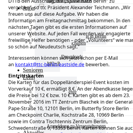
DTTB den Ausschlag, die „Spiele nach Berlin“ zu
Spielbetrieb Downloads
vergeben“, so ttc Präsident Alexander Teichmann. „Wir
Jugend
freuen uns auf diese Aufgabe. Wir haben die
Jugend Übersicht
Information am Freitagnachmittag bekommen. In den
Aktuelles Jugend
nächsten Tagen gibt es die ersten Informationen auf
Landestraining und Kader
unserer Website. Auf jeden Fall werden wir engagierte
Schulsport Tischtennis in Berlin
freiwillige Helfer benötigen – oder „Volunteers“ wie ma
mini-Meisterschaften
so schön auf Neudeutsch sagt.“
Kinderschutz
Jugend Downloads
Interessenten können sich jetzt schon per E-Mail
JtfO+P
an
kontakt@ttc-berlin-eastside.de
bewerben.
Senioren
Eintrittskarten
Lehre
Die Karten für das Doppelländerspiel-Event kosten im
Lehre Übersicht
Vorverkauf 10 €, ermäßigt 8 €. An der Abendkasse lieg
Aktuelles Lehre
die Preise bei 12 € bzw. 10 €. Karten gibt es ab dem 23.
Fortbildung
November 2016 im TT Zentrum Blaschek in der General
Ausbildung
Pape-Straße 10, 12101 Berlin, im Butterfly Store Berlin
Trainerbörse
am Checkpoint Charlie, Kochstraße 28, 10969 Berlin
Lehre Downloads
sowie im Contra Tischtennis Zentrum Berlin,
Anmeldung zu Veranstaltungen
Schwedenstraße 9, 13353 Berlin. Karten können Sie au
Aktuelles