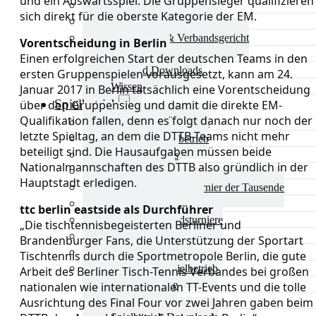
und ein Auswärtsspiel. Die Gruppensieger qualifizieren
Aktuelles Verband
sich direkt für die oberste Kategorie der EM.
Präsidium & Funktionäre
Ausschüsse & Verbandsgericht
Vorentscheidung in Berlin
Kinderschutz
Einen erfolgreichen Start der deutschen Teams in den
Verband Downloads
ersten Gruppenspielen vorausgesetzt, kann am 24.
Wissen
Januar 2017 in Berlin tatsächlich eine Vorentscheidung
Spielbetrieb
über den Gruppensieg und damit die direkte EM-
Qualifikation fallen, denn es folgt danach nur noch der
Spielbetrieb Übersicht
letzte Spieltag, an dem die DTTB-Teams nicht mehr
Aktuelles Spielbetrieb
beteiligt sind. Die Hausaufgaben müssen beide
BEM & Qualis
Nationalmannschaften des DTTB also gründlich in der
LRL & Qualis
Hauptstadt erledigen.
TTT – Tischtennisturnier der Tausende
mini-Meisterschaften
ttc berlin eastside als Durchführer
Weitere Verbandsturniere
„Die tischtennisbegeisterten Berliner und
Terminkalender
Brandenburger Fans, die Unterstützung der Sportart
Turnierausrichtung
Tischtennis durch die Sportmetropole Berlin, die gute
Mannschaftsspielbetrieb
Arbeit des Berliner Tisch-Tennis Verbandes bei großen
Vereinsturniere
nationalen wie internationalen TT-Events und die tolle
Schiedsrichter
Ausrichtung des Final Four vor zwei Jahren gaben beim