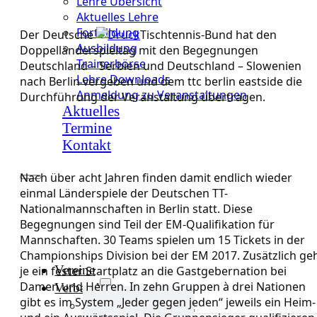
Lehre Übersicht
Aktuelles Lehre
Fortbildung
Der Deutsche
Tischtennis-Bund hat den
Ausbildung
Doppelländerspieltag mit den Begegnungen
Trainerbörse
Deutschland – Serbien und Deutschland – Slowenien
Lehre Downloads
nach Berlin vergeben und dem ttc berlin eastside die
Anmeldung zu Veranstaltungen
Durchführung der Veranstaltung übertragen.
Aktuelles
Termine
Kontakt
Nach über acht Jahren finden damit endlich wieder
einmal Länderspiele der Deutschen TT-
Nationalmannschaften in Berlin statt. Diese
Begegnungen sind Teil der EM-Qualifikation für
Mannschaften. 30 Teams spielen um 15 Tickets in der
Championships Division bei der EM 2017. Zusätzlich ge
Vereine
je ein fester Startplatz an die Gastgebernation bei
Damen und Herren. In zehn Gruppen à drei Nationen
Verband
gibt es im System „Jeder gegen jeden“ jeweils ein Heim-
Verband Übersicht