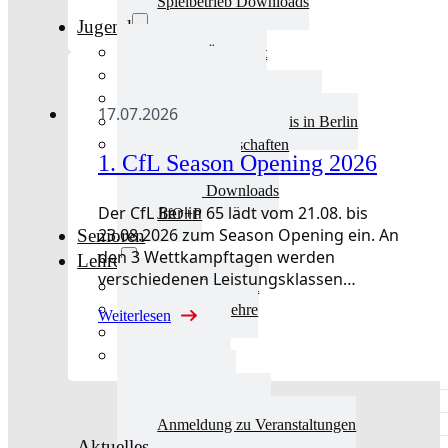
Spielbetrieb Downloads
Jugend
Jugend Übersicht
Aktuelles Jugend
Landestraining und Kader
17.07.2026
Schulsport Tischtennis in Berlin
mini-Meisterschaften
1. CfL Season Opening 2026
Kinderschutz
Jugend Downloads
Der CfL Berlin 65 lädt vom 21.08. bis
JtfO+P
23.08.2026 zum Season Opening ein. An
Senioren
den 3 Wettkampftagen werden
Lehre
verschiedenen Leistungsklassen…
Lehre Übersicht
Aktuelles Lehre
Weiterlesen
Fortbildung
Ausbildung
Trainerbörse
Lehre Downloads
Anmeldung zu Veranstaltungen
Aktuelles