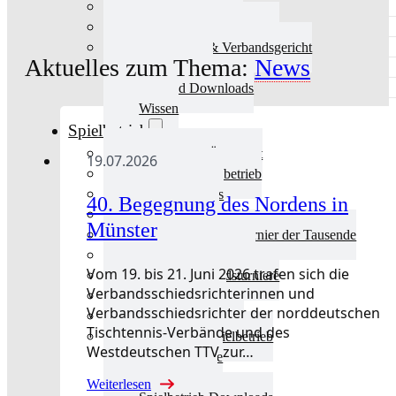
Aktuelles Verband
Präsidium & Funktionäre
Ausschüsse & Verbandsgericht
Aktuelles zum Thema:
News
Kinderschutz
Verband Downloads
Wissen
Spielbetrieb
Spielbetrieb Übersicht
19.07.2026
Aktuelles Spielbetrieb
BEM & Qualis
40. Begegnung des Nordens in
LRL & Qualis
Münster
TTT – Tischtennisturnier der Tausende
mini-Meisterschaften
Vom 19. bis 21. Juni 2026 trafen sich die
Weitere Verbandsturniere
Verbandsschiedsrichterinnen und
Terminkalender
Verbandsschiedsrichter der norddeutschen
Turnierausrichtung
Tischtennis-Verbände und des
Mannschaftsspielbetrieb
Westdeutschen TTV zur…
Vereinsturniere
Schiedsrichter
Weiterlesen