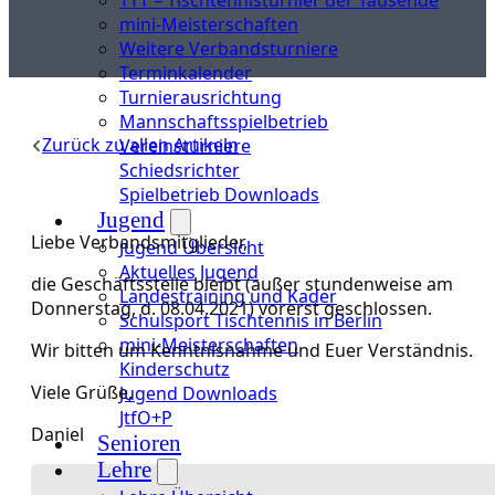
mini-Meisterschaften
Weitere Verbandsturniere
Terminkalender
Turnierausrichtung
Mannschaftsspielbetrieb
Zurück zu allen Artikeln
Vereinsturniere
Schiedsrichter
Spielbetrieb Downloads
Jugend
Liebe Verbandsmitglieder,
Jugend Übersicht
Aktuelles Jugend
die Geschäftsstelle bleibt (außer stundenweise am
Landestraining und Kader
Donnerstag, d. 08.04.2021) vorerst geschlossen.
Schulsport Tischtennis in Berlin
mini-Meisterschaften
Wir bitten um Kenntnisnahme und Euer Verständnis.
Kinderschutz
Viele Grüße,
Jugend Downloads
JtfO+P
Daniel
Senioren
Lehre