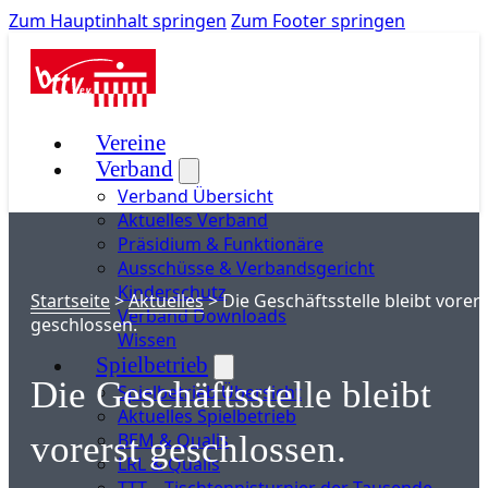
Zum Hauptinhalt springen
Zum Footer springen
Vereine
Verband
Verband Übersicht
Aktuelles Verband
Präsidium & Funktionäre
Ausschüsse & Verbandsgericht
Kinderschutz
Startseite
>
Aktuelles
>
Die Geschäftsstelle bleibt vorers
Verband Downloads
geschlossen.
Wissen
Spielbetrieb
Die Geschäftsstelle bleibt
Spielbetrieb Übersicht
Aktuelles Spielbetrieb
BEM & Qualis
vorerst geschlossen.
LRL & Qualis
TTT – Tischtennisturnier der Tausende