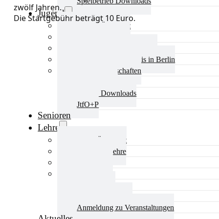
Spielbetrieb Downloads
zwölf Jahren.
Jugend
Die Startgebühr beträgt 10 Euro.
Jugend Übersicht
Aktuelles Jugend
Landestraining und Kader
Schulsport Tischtennis in Berlin
mini-Meisterschaften
Kinderschutz
Jugend Downloads
JtfO+P
Senioren
Lehre
Lehre Übersicht
Aktuelles Lehre
Fortbildung
Ausbildung
Trainerbörse
Lehre Downloads
Anmeldung zu Veranstaltungen
Aktuelles