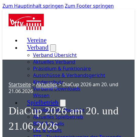
Zum Hauptinhalt springen
Zum Footer springen
Vereine
Verband
Verband Übersicht
Aktuelles Verband
Präsidium & Funktionäre
Ausschüsse & Verbandsgericht
Kinderschutz
Startseite
>
Aktuelles
>
DiaCup 2026 am 20. und
Verband Downloads
21.06.2026
Wissen
Spielbetrieb
DiaCup 2026 am 20. und
Spielbetrieb Übersicht
Aktuelles Spielbetrieb
BEM & Qualis
21.06.2026
LRL & Qualis
TTT – Tischtennisturnier der Tausende