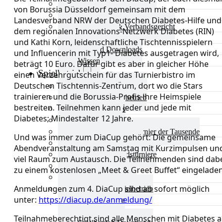
Aktuelles Verband
von Borussia Düsseldorf gemeinsam mit dem
Präsidium & Funktionäre
Landesverband NRW der Deutschen Diabetes-Hilfe und
Ausschüsse & Verbandsgericht
dem regionalen Innovations-Netzwerk Diabetes (RIN)
Kinderschutz
und Kathi Korn, leidenschaftliche Tischtennisspielern
Verband Downloads
und Influencerin mit Typ1- Diabetes ausgetragen wird,
Wissen
beträgt 10 Euro. Dafür gibt es aber in gleicher Höhe
Spielbetrieb
einen Verzehrgutschein für das Turnierbistro im
Deutschen Tischtennis-Zentrum, dort wo die Stars
Spielbetrieb Übersicht
trainieren und die Borussia-Profis ihre Heimspiele
Aktuelles Spielbetrieb
bestreiten. Teilnehmen kann jeder und jede mit
BEM & Qualis
Diabetes; Mindestalter 12 Jahre.
LRL & Qualis
TTT – Tischtennisturnier der Tausende
Und was immer zum DiaCup gehört: Die gemeinsame
mini-Meisterschaften
Abendveranstaltung am Samstag mit Kurzimpulsen un
Weitere Verbandsturniere
viel Raum zum Austausch. Die Teilnehmenden sind dab
Terminkalender
zu einem kostenlosen „Meet & Greet Buffet“ eingeladen
Turnierausrichtung
Anmeldungen zum 4. DiaCup sind ab sofort möglich
Mannschaftsspielbetrieb
unter:
https://diacup.de/anmeldung/
Vereinsturniere
Schiedsrichter
Teilnahmeberechtigt sind alle Menschen mit Diabetes 