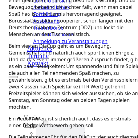
einer gesunden Ernährung besonders wichtig. Und da
Lehre Übersicht
Bewegung bekanntlich leichter fällt, wenn man dabei
Aktuelles Lehre
Spaß hat, ist Tischtennis hervorragend geeignet.
Fortbildung
Borussia Düsseldorf kooperiert schon länger mit dem
Ausbildung
Deutschen Diabetes-Zentrum (DDZ) und lockt die
Trainerbörse
Menschen an den Tischtennistisch.
Lehre Downloads
Anmeldung zu Veranstaltungen
Beim vierten DiaCup geht es um Bewegung,
Aktuelles
Gemeinschaft und natürlich auch sportlichen Ehrgeiz.
Termine
Und da das Event immer größeren Zuspruch findet, gib
Kontakt
es ein paar Neuigkeiten: Um spannende und faire Spiel
die auch allen Teilnehmenden Spaß machen, zu
gewährleisten, gibt es erstmals bei den Vereinsspielern
zwei Klassen nach Spielstärke (TTR Wert) getrennt.
Freizeitspieler können sich wieder aussuchen, ob sie a
Samstag, am Sonntag oder an beiden Tagen spielen
möchten.
Vereine
Ein neuer Anreiz ist sicherlich auch, dass es erstmals
Verband
einen Doppelwettbewerb geben soll.
Verband Übersicht
Die Teilnahmegebühr für den DiaCup, der auch diesmal