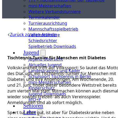
mini-Meisterschaften
Weitere Verbandsturniere
Terminkalender
Turnierausrichtung
Mannschaftsspielbetrieb
Zurück zu allen Artikeln
Vereinsturniere
Schiedsrichter
Spielbetrieb Downloads
Jugend
Tischtennis-Turnier für Menschen mit Diabetes
Jugend Übersicht
Aktuelles Jugend
Volkskrankheit trifft auf Volkssport: So lautet das Mott
Landestraining und Kader
des DiaCups, ein Tischtennis-Turnier für Menschen mit
Schulsport Tischtennis in Berlin
Diabetes und ihre Angehörigen. Am Wochenende, 20.
mini-Meisterschaften
und 21. Juni, findet dieser besondere Wettstreit bereits
Kinderschutz
zum vierten Mal statt. Mitmachen können auch diesma
Jugend Downloads
wieder sowohl Freizeit- als auch Vereinsspieler.
JtfO+P
Anmeldungen sind ab sofort möglich.
Senioren
Lehre
Sport tut allen gut, ist aber für Diabeteskranke neben