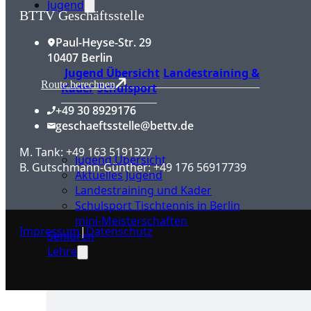
Jugend
BTTV Geschäftsstelle
Paul-Heyse-Str. 29
10407 Berlin
Jugend Übersicht
Landestraining &
Route berechnen
Kader
Schulsport
+49 30 8929176
geschaeftsstelle@bettv.de
M. Tank: +49 163 5191327
Jugend Übersicht
B. Gutschmann-Günther: +49 176 56917739
Aktuelles Jugend
Landestraining und Kader
Schulsport Tischtennis in Berlin
mini-Meisterschaften
Impressum
|
Datenschutz
Senioren
Lehre