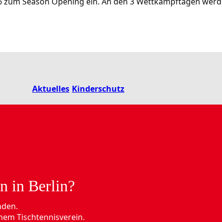
.2026 zum Season Opening ein. An den 3 Wettkampftagen we
Aktuelles
Kinderschutz
n in Berlin?
nden.
nem Tischtennisverein.