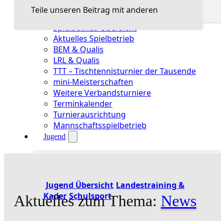
Teile unseren Beitrag mit anderen
Spielbetrieb Übersicht
Aktuelles Spielbetrieb
BEM & Qualis
LRL & Qualis
TTT – Tischtennisturnier der Tausende
mini-Meisterschaften
Weitere Verbandsturniere
Terminkalender
Turnierausrichtung
Mannschaftsspielbetrieb
Jugend
Jugend Übersicht
Landestraining &
Kader
Schulsport
Aktuelles zum Thema:
News