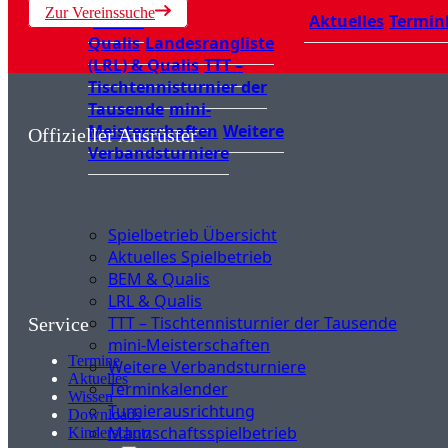
Zur Vereinssuche
BEM &
Aktuelles
Termin
Qualis
Landesrangliste
(LRL) & Qualis
TTT –
Tischtennisturnier der
Tausende
mini-
Meisterschaften
Weitere
Offizieller Ausrüster
Verbandsturniere
Spielbetrieb Übersicht
Aktuelles Spielbetrieb
BEM & Qualis
LRL & Qualis
TTT – Tischtennisturnier der Tausende
Service
mini-Meisterschaften
Termine
Weitere Verbandsturniere
Aktuelles
Terminkalender
Wissen
Turnierausrichtung
Downloads
Mannschaftsspielbetrieb
Kinderschutz