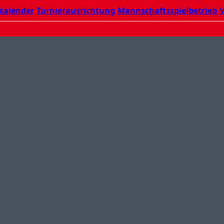
kalender
Turnierausrichtung
Mannschaftsspielbetrieb
V