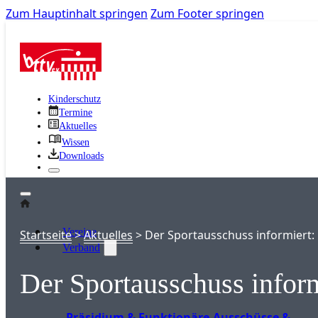
Zum Hauptinhalt springen
Zum Footer springen
Kinderschutz
Termine
Aktuelles
Wissen
Downloads
Vereine
Startseite
>
Aktuelles
>
Der Sportausschuss informiert:
Verband
Der Sportausschuss inform
Präsidium & Funktionäre
Ausschüsse &