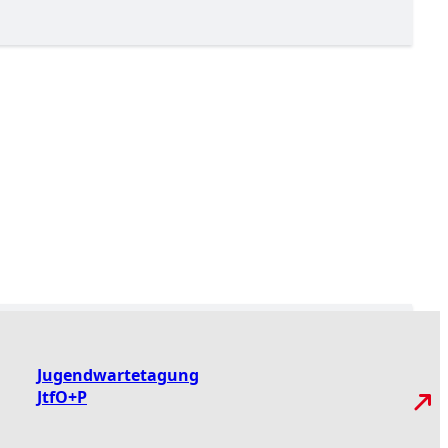
Jugendwartetagung
JtfO+P