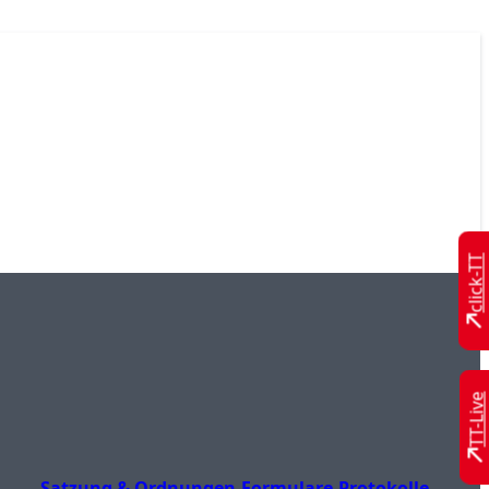
click-TT
TT-Live
Satzung & Ordnungen
Formulare
Protokolle