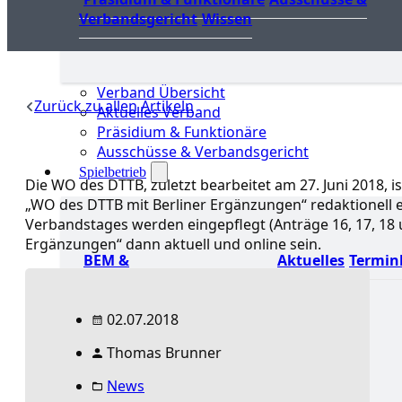
Verbandsgericht
Wissen
Verband Übersicht
Zurück zu allen Artikeln
Aktuelles Verband
Präsidium & Funktionäre
Ausschüsse & Verbandsgericht
Spielbetrieb
Die WO des DTTB, zuletzt bearbeitet am 27. Juni 2018, 
„WO des DTTB mit Berliner Ergänzungen“ redaktionell 
Verbandstages werden eingepflegt (Anträge 16, 17, 18 u
Ergänzungen“ dann aktuell und online sein.
BEM &
Aktuelles
Termin
Qualis
Landesrangliste
(LRL) & Qualis
TTT –
Tischtennisturnier der
02.07.2018
Tausende
mini-
Thomas Brunner
Meisterschaften
Weitere
Verbandsturniere
News