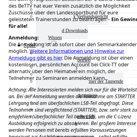
Aktuelles Verband
des BeTTV hat euer Verein zusätzlich die Möglichkeit
Präsidium & Funktionäre
Zuschüsse über den Landessportbund für eure
Ausschüsse & Verbandsgericht
geleisteten Trainerstunden zu beantragen –
Ein Gewin
Kinderschutz
für alle!
Verband Downloads
Anmeldung:
Wissen
Die Anmeldung ist ab sofort über den Seminarkalender
Spielbetrieb
möglich.
Weitere Informationen und Hinweise zur
Spielbetrieb Übersicht
Anmeldung gibt es hier
. Die Anmeldung ist über einen
Aktuelles Spielbetrieb
kostenlosen, persönlichen Account bei Click-TT oder
BEM & Qualis
alternativ über den Heimatverein möglich, der
LRL & Qualis
Teilnehmer zu Seminaren anmelden kann.
TTT – Tischtennisturnier der Tausende
mini-Meisterschaften
Achtung: Alle Interessierten melden sich nur für die Wartelis
Weitere Verbandsturniere
an. Bei der Anmeldung werden die Teilnahme am STARTTER
Terminkalender
Lehrgang und am überfachlichen LSB-Teil abgefragt. Diese
Teilnahmen sind verpflichtend (STARTTER), bzw. sehr stark zu
Turnierausrichtung
empfehlen (überfachlicher Teil beim LSB), um die C-Lizenz
Mannschaftsspielbetrieb
Ausbildung erfolgreich zu absolvieren. Bei großem Interesse
Vereinsturniere
werden Personen mit bereits erfüllten Voraussetzungen
Schiedsrichter
bevorzugt zur Ausbildung angenommen – selbst erfüllte