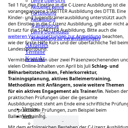
Lehre Übersicht
Teil 1 für den Einstieg in die C-Lizenz Ausbildung ist die
Aktuelles Lehre
vorangegangene STARTTER Ausbildung des DTTB. Eine
Fortbildung
Kinder- und Jugendtrainerausbildung unterstützt auch
Ausbildung
den Einstieg in die C-Lizenz Ausbildung, gilt aber nicht a
Trainerbörse
Ersatz für die STARTTER Ausbildung. Bitte auch die
Lehre Downloads
weiteren Voraussetzungen zur Anmeldung
beachten,
Anmeldung zu Veranstaltungen
wie der Erste-Hilfe Kurs und der überfachliche Teil bei
Aktuelles
Landessportbund.
Termine
Kontakt
Vermittelt werden über zwei Präsenzwochenenden un
vielen Online-Inhalten von April bis Juli
Schlag- und
Beinarbeitstechniken, Fehlerkorrektur,
Trainingsplanung, aktives Balleimertraining,
Methodiken mit Anfängern, sowie weitere Themen
für ein aktives Engagement als Trainer/in
. Neben de
praktischen Prüfungen über die gesamte
Ausbildungszeit steht am Ende eine schriftliche Prüfun
Vereine
und praktische Prüfungen, zum Beispiel beim
Verband
Balleimertraining.
Verband Übersicht
Mit dem erfolgreichen Bestehen der C-Lizenz Ausbildu