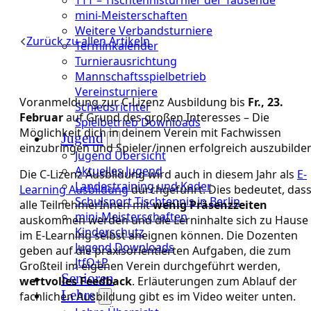
mini-Meisterschaften
Weitere Verbandsturniere
Zurück zu allen Artikeln
Terminkalender
Turnierausrichtung
Mannschaftsspielbetrieb
Vereinsturniere
Voranmeldung zur C-Lizenz Ausbildung bis
Fr., 23.
Schiedsrichter
Februar
auf Grund des großen Interesses – Die
Spielbetrieb Downloads
Möglichkeit dich in deinem Verein mit Fachwissen
Jugend
einzubringen und Spieler/innen erfolgreich auszubilde
Jugend Übersicht
Aktuelles Jugend
Die C-Lizenz Ausbildung wird auch in diesem Jahr als
E-
Landestraining und Kader
Learning Ausbildung
durchgeführt. Dies bedeutet, das
Schulsport Tischtennis in Berlin
alle TeilnehmerInnen mit
wenig Präsenzzeiten
mini-Meisterschaften
auskommen werden und die Lerninhalte sich zu Hause
Kinderschutz
im E-Learning selbst aneignen können. Die Dozenten
Jugend Downloads
geben auf die praxisorientierten Aufgaben, die zum
JtfO+P
Großteil im eigenen Verein durchgeführt werden,
Senioren
wertvolles Feedback
. Erläuterungen zum Ablauf der
Lehre
fachlichen Ausbildung gibt es im Video weiter unten.