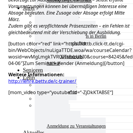
Spielbetrieb Downloads
Voraussetzungen können bei übermäßigen Interesse eine
Jugend
Absage bedeuten. Eine Zusage oder Absage erfolgt Mitte
Jugend Übersicht
März.
Aktuelles Jugend
Zudem gibt es verpflichtende Präsenzzeiten – ein Fehlen ist
Landestraining und Kader
gleichbedeutend mit der Verschiebung der Ausbildung.
Schulsport Tischtennis in Berlin
mini-Meisterschaften
[button color=“red“ link=“https://dttb.click-tt.de/cgi-
bin/WebObjects/nuLigaTTDE.woa/wa/courseCalendar?
Kinderschutz
wosid=wvMgLmgkTVR0vTt8xzUbI0&course=84245&fede
Jugend Downloads
04-06″]Zum Seminarkalender (Anmeldung)[/button]
JtfO+P
Senioren
Weitere Informationen:
Lehre
http://lehre.bettv.de/c-trainer/
Lehre Übersicht
[mom_video type=“youtube“ id=“-ZjDkKTABSE“]
Aktuelles Lehre
Fortbildung
Ausbildung
Trainerbörse
Lehre Downloads
Anmeldung zu Veranstaltungen
Aktuelles