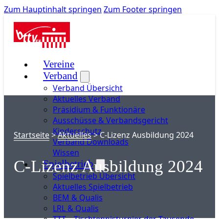
Zum Hauptinhalt springen
Zum Footer springen
Vereine
Verband
Verband Übersicht
Aktuelles Verband
Präsidium & Funktionäre
Ausschüsse & Verbandsgericht
Kinderschutz
Startseite
>
Aktuelles
>
C-Lizenz Ausbildung 2024
Verband Downloads
Wissen
C-Lizenz Ausbildung 2024
Spielbetrieb
Spielbetrieb Übersicht
Aktuelles Spielbetrieb
BEM & Qualis
LRL & Qualis
TTT – Tischtennisturnier der Tausende