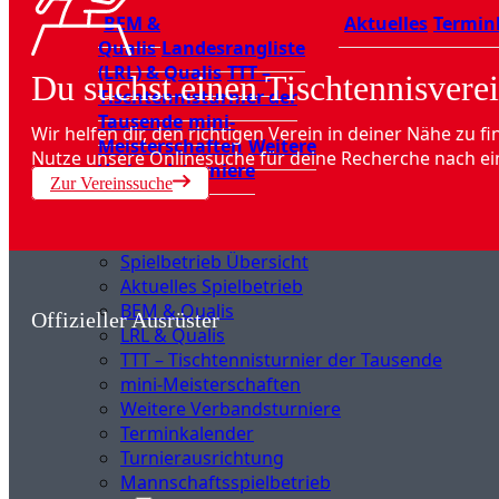
BEM &
Aktuelles
Termin
Qualis
Landesrangliste
(LRL) & Qualis
TTT –
Du suchst einen Tischtennisverei
Tischtennisturnier der
Tausende
mini-
Wir helfen dir, den richtigen Verein in deiner Nähe zu fi
Meisterschaften
Weitere
Nutze unsere Onlinesuche für deine Recherche nach ei
Verbandsturniere
Zur Vereinssuche
Spielbetrieb Übersicht
Aktuelles Spielbetrieb
BEM & Qualis
Offizieller Ausrüster
LRL & Qualis
TTT – Tischtennisturnier der Tausende
mini-Meisterschaften
Weitere Verbandsturniere
Terminkalender
Turnierausrichtung
Mannschaftsspielbetrieb