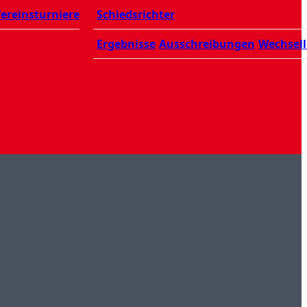
ereinsturniere
Schiedsrichter
Ergebnisse
Ausschreibungen
Wechsell