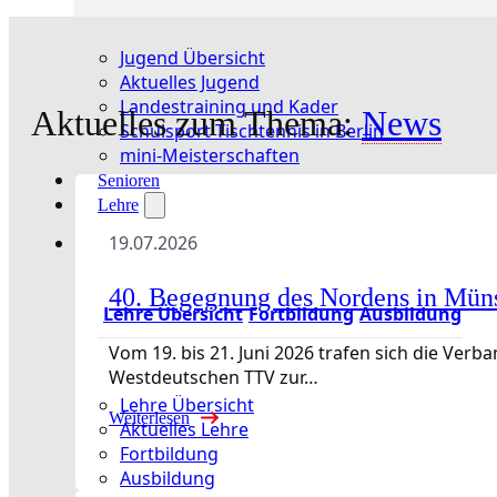
Jugend Übersicht
Aktuelles Jugend
Landestraining und Kader
Aktuelles zum Thema:
News
Schulsport Tischtennis in Berlin
mini-Meisterschaften
Senioren
Lehre
19.07.2026
40. Begegnung des Nordens in Mün
Lehre Übersicht
Fortbildung
Ausbildung
Vom 19. bis 21. Juni 2026 trafen sich die Ve
Westdeutschen TTV zur…
Lehre Übersicht
Weiterlesen
Aktuelles Lehre
Fortbildung
Ausbildung