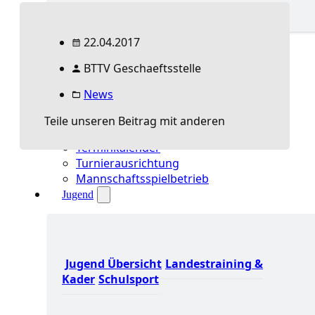
Spielbetrieb Übersicht
22.04.2017
Aktuelles Spielbetrieb
BTTV Geschaeftsstelle
BEM & Qualis
LRL & Qualis
News
TTT – Tischtennisturnier der Tausende
mini-Meisterschaften
Teile unseren Beitrag mit anderen
Weitere Verbandsturniere
Terminkalender
Turnierausrichtung
Mannschaftsspielbetrieb
Jugend
Jugend Übersicht
Landestraining &
Kader
Schulsport