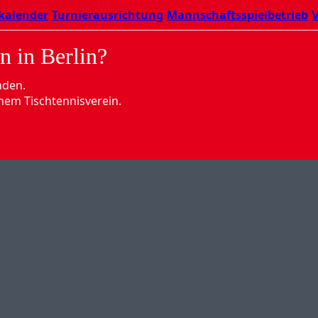
kalender
Turnierausrichtung
Mannschaftsspielbetrieb
V
n in Berlin?
nden.
nem Tischtennisverein.