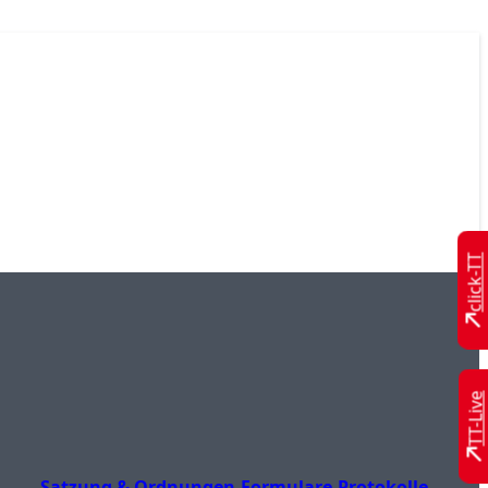
click-TT
TT-Live
Satzung & Ordnungen
Formulare
Protokolle