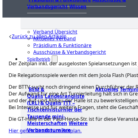
Verbandsgericht
Wissen
Verband Übersicht
Zurück zu allen Artikeln
Aktuelles Verband
Präsidium & Funktionäre
Ausschüsse & Verbandsgericht
Spielbetrieb
Der Zeitplan inkl. der ausgelosten Spielansetzungen ist j
Die Relegationsspiele werden mit dem Joola Flash (Plasti
Der BTTV sucht noch dringend einen Durchführer der R
BEM &
Aktuelles
Termin
Der Aufwand für eine Art Turnierleitung hält sich in Gr
Qualis
Landesrangliste
und der Auf-und Abbau der Halle ist zu bewerkstelligen
(LRL) & Qualis
TTT –
Bei Interesse und für weitere Fragen, steht die Geschäf
Tischtennisturnier der
Tausende
mini-
Die GT-Halle in der Paul-Heyse-Str. ist für diese Veransta
Meisterschaften
Weitere
Verbandsturniere
Hier geht’s direkt zum Zeitplan.