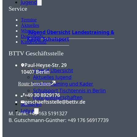
Jugend
Service
Termine
Aktuelles
Wissen
Jugend Übersicht
Landestraining &
Downloads
Kader
Schulsport
Kinderschutz
BTTV Geschäftsstelle
Paul-Heyse-Str. 29
Jugend Übersicht
10407 Berlin
Aktuelles Jugend
Landestraining und Kader
Route berechnen
Schulsport Tischtennis in Berlin
+49 30 8929176
mini-Meisterschaften
geschaeftsstelle@bettv.de
Senioren
Lehre
M. Tank: +49 163 5191327
B. Gutschmann-Günther: +49 176 56917739