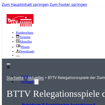
Zum Hauptinhalt springen
Zum Footer springen
Kinderschutz
Termine
Aktuelles
Wissen
Downloads
Vereine
Startseite
>
Aktuelles
>
BTTV Relegationsspiele der Da
Verband
BTTV Relegationsspiele 
Präsidium & Funktionäre
Ausschüsse &