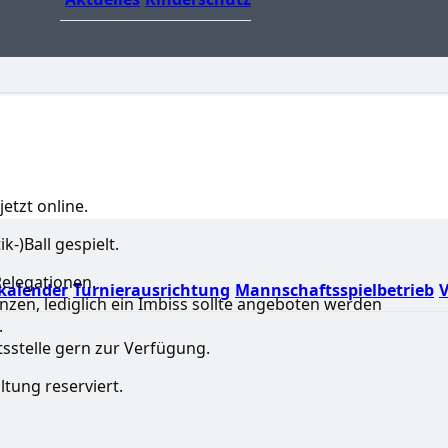
etzt online.
k-)Ball gespielt.
elegationen.
kalender
Turnierausrichtung
Mannschaftsspielbetrieb
V
enzen, lediglich ein Imbiss sollte angeboten werden
.
tsstelle gern zur Verfügung.
ltung reserviert.