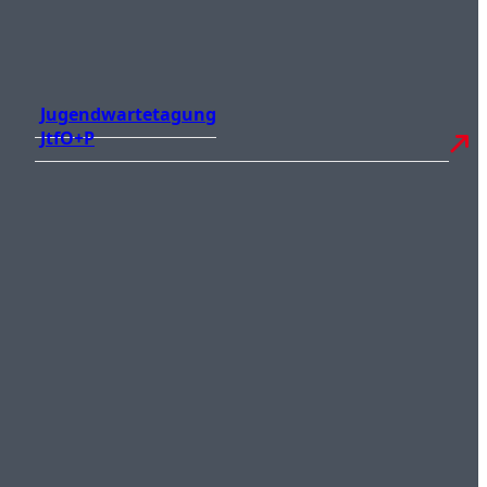
Jugendwartetagung
JtfO+P