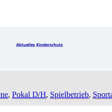
Aktuelles
Kinderschutz
ene
,
Pokal D/H
,
Spielbetrieb
,
Sport