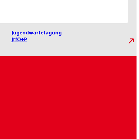
Jugendwartetagung
JtfO+P