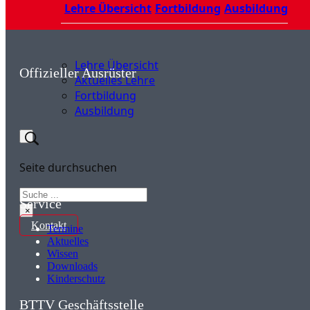
Lehre Übersicht
Fortbildung
Ausbildung
Lehre Übersicht
Offizieller Ausrüster
Aktuelles Lehre
Fortbildung
Ausbildung
Seite durchsuchen
Suchen
Service
×
Kontakt
Termine
Aktuelles
Wissen
Downloads
Kinderschutz
BTTV Geschäftsstelle