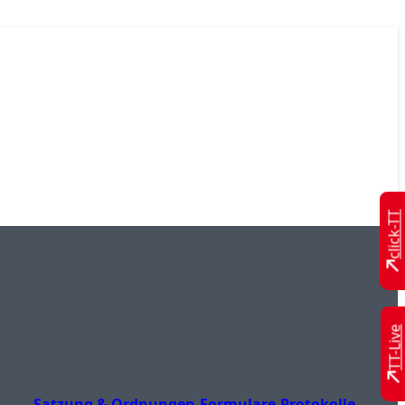
click-TT
TT-Live
Satzung & Ordnungen
Formulare
Protokolle