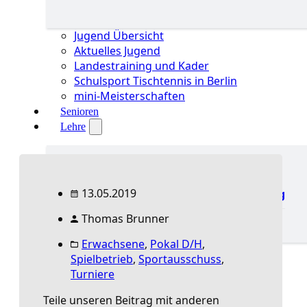
Jugend Übersicht
Aktuelles Jugend
Landestraining und Kader
Schulsport Tischtennis in Berlin
mini-Meisterschaften
Senioren
Lehre
13.05.2019
Lehre Übersicht
Fortbildung
Ausbildung
Thomas Brunner
Erwachsene
,
Pokal D/H
,
Lehre Übersicht
Spielbetrieb
,
Sportausschuss
,
Aktuelles Lehre
Turniere
Fortbildung
Ausbildung
Teile unseren Beitrag mit anderen