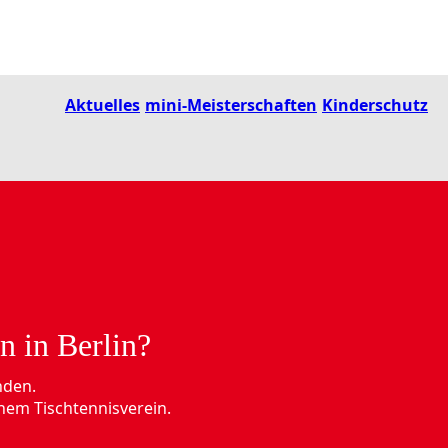
Aktuelles
mini-Meisterschaften
Kinderschutz
n in Berlin?
nden.
nem Tischtennisverein.