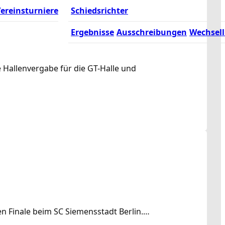
ereinsturniere
Schiedsrichter
Ergebnisse
Ausschreibungen
Wechsell
 Hallenvergabe für die GT-Halle und
en Finale beim SC Siemensstadt Berlin.…