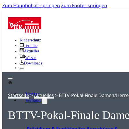
Zum Hauptinhalt springen
Zum Footer springen
Kinderschutz
Termine
Aktuelles
Wissen
Downloads
Vereine
Startseite
>
Aktuelles
>
BTTV-Pokal-Finale Damen/Herr
Verband
BTTV-Pokal-Finale Dame
Präsidium & Funktionäre
Ausschüsse &