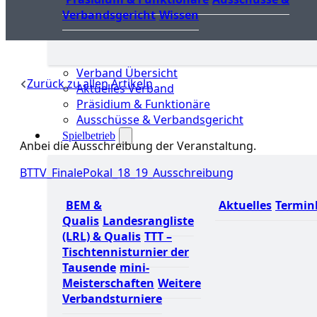
Verbandsgericht
Wissen
Verband Übersicht
Zurück zu allen Artikeln
Aktuelles Verband
Präsidium & Funktionäre
Ausschüsse & Verbandsgericht
Spielbetrieb
Anbei die Ausschreibung der Veranstaltung.
BTTV_FinalePokal_18_19_Ausschreibung
BEM &
Aktuelles
Termin
Qualis
Landesrangliste
(LRL) & Qualis
TTT –
Tischtennisturnier der
Tausende
mini-
Meisterschaften
Weitere
Verbandsturniere