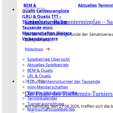
BEM &
Aktuelles
Termin
15.07.2026
Qualis
Landesrangliste
(LRL) & Qualis
TTT –
Geänderter Rahmenterminplan – Sa
Tischtennisturnier der
Tausende
mini-
Meisterschaften
Weitere
Bei der Koordinierungsrunde der Senatsverwal
Verbandsturniere
Ballspielhalle…
Weiterlesen
Spielbetrieb Übersicht
Aktuelles Spielbetrieb
BEM & Qualis
LRL & Qualis
26.06.2026
TTT – Tischtennisturnier der Tausende
mini-Meisterschaften
Weitere Verbandsturniere
Das Finale des Tischtennis-Turniers
Terminkalender
Turnierausrichtung
Am Samstag, den 27.06.2026, treffen sich die 
Mannschaftsspielbetrieb