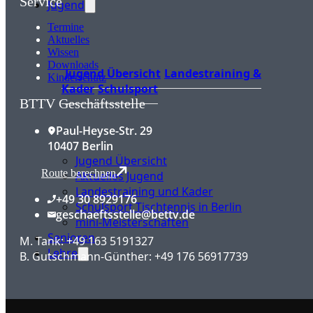
Service
Jugend
Termine
Aktuelles
Wissen
Downloads
Jugend Übersicht
Landestraining &
Kinderschutz
Kader
Schulsport
BTTV Geschäftsstelle
Paul-Heyse-Str. 29
10407 Berlin
Jugend Übersicht
Route berechnen
Aktuelles Jugend
Landestraining und Kader
+49 30 8929176
Schulsport Tischtennis in Berlin
geschaeftsstelle@bettv.de
mini-Meisterschaften
Senioren
M. Tank: +49 163 5191327
Lehre
B. Gutschmann-Günther: +49 176 56917739