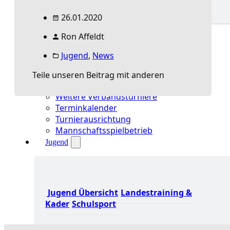
26.01.2020
Spielbetrieb Übersicht
Ron Affeldt
Aktuelles Spielbetrieb
BEM & Qualis
Jugend
,
News
LRL & Qualis
TTT – Tischtennisturnier der Tausende
Teile unseren Beitrag mit anderen
mini-Meisterschaften
Weitere Verbandsturniere
Terminkalender
Turnierausrichtung
Mannschaftsspielbetrieb
Jugend
Jugend Übersicht
Landestraining &
Kader
Schulsport