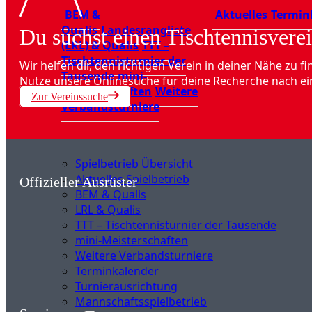
BEM &
Aktuelles
Termin
Qualis
Landesrangliste
Du suchst einen Tischtennisverei
(LRL) & Qualis
TTT –
Tischtennisturnier der
Wir helfen dir, den richtigen Verein in deiner Nähe zu fi
Tausende
mini-
Nutze unsere Onlinesuche für deine Recherche nach ei
Meisterschaften
Weitere
Zur Vereinssuche
Verbandsturniere
Spielbetrieb Übersicht
Aktuelles Spielbetrieb
Offizieller Ausrüster
BEM & Qualis
LRL & Qualis
TTT – Tischtennisturnier der Tausende
mini-Meisterschaften
Weitere Verbandsturniere
Terminkalender
Turnierausrichtung
Mannschaftsspielbetrieb