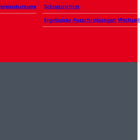
ereinsturniere
Schiedsrichter
Ergebnisse
Ausschreibungen
Wechsell