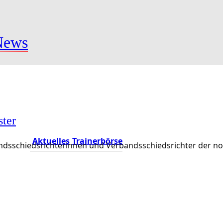
News
ster
Aktuelles
Trainerbörse
rbandsschiedsrichterinnen und Verbandsschiedsrichter der 