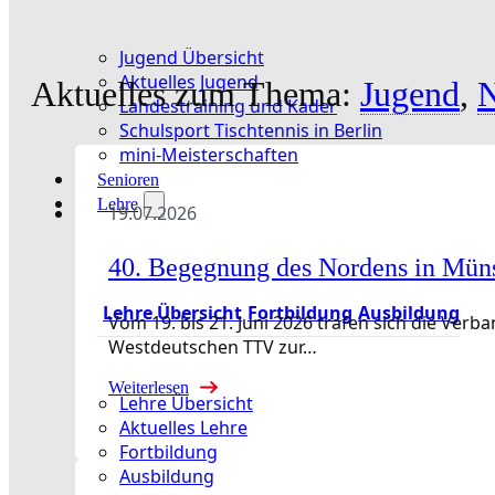
Jugend Übersicht
Aktuelles Jugend
Aktuelles zum Thema:
Jugend
,
Landestraining und Kader
Schulsport Tischtennis in Berlin
mini-Meisterschaften
Senioren
Lehre
19.07.2026
40. Begegnung des Nordens in Mün
Lehre Übersicht
Fortbildung
Ausbildung
Vom 19. bis 21. Juni 2026 trafen sich die Ve
Westdeutschen TTV zur…
Weiterlesen
Lehre Übersicht
Aktuelles Lehre
Fortbildung
Ausbildung