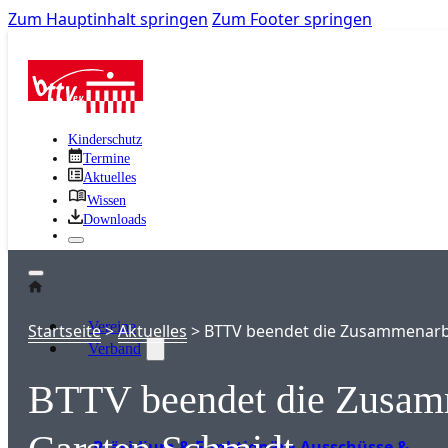
Zum Hauptinhalt springen
Zum Footer springen
Kinderschutz
Termine
Aktuelles
Wissen
Downloads
Vereine
Startseite
>
Aktuelles
>
BTTV beendet die Zusammenarbe
Verband
BTTV beendet die Zusamm
Präsidium & Funktionäre
Ausschüsse &