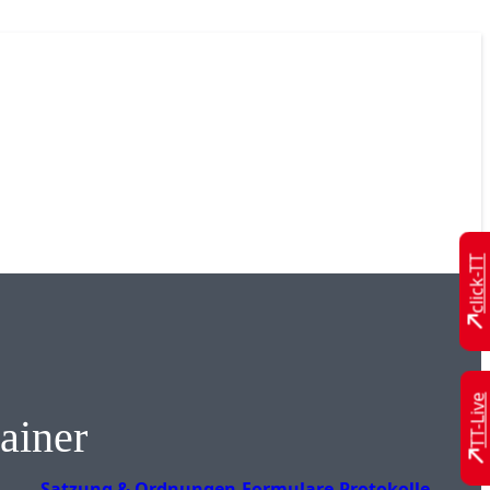
click-TT
TT-Live
ainer
Satzung & Ordnungen
Formulare
Protokolle