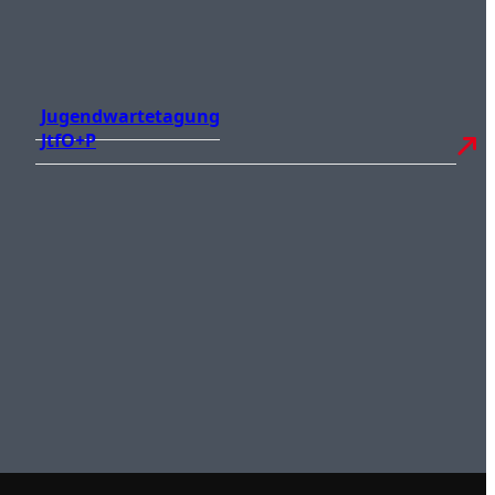
Jugendwartetagung
JtfO+P