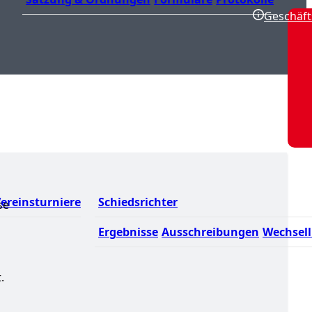
Geschäft
ereinsturniere
Schiedsrichter
se
Ergebnisse
Ausschreibungen
Wechsell
.