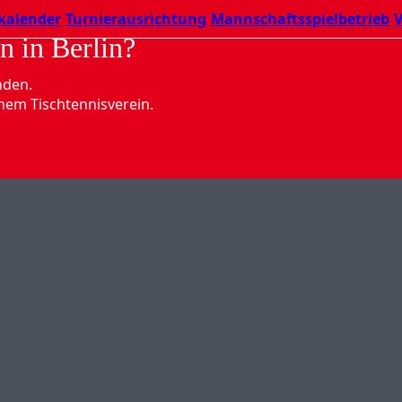
kalender
Turnierausrichtung
Mannschaftsspielbetrieb
V
n in Berlin?
nden.
nem Tischtennisverein.