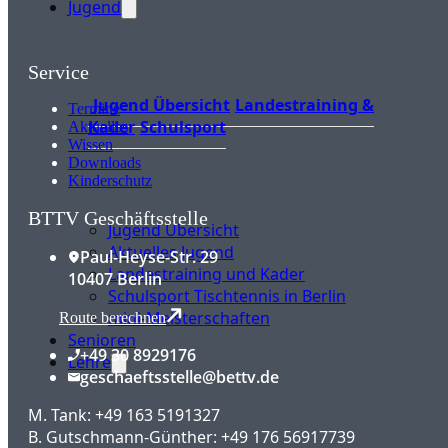
Jugend
Service
Jugend Übersicht
Landestraining &
Termine
Kader
Schulsport
Aktuelles
Wissen
Downloads
Kinderschutz
BTTV Geschäftsstelle
Jugend Übersicht
Aktuelles Jugend
Paul-Heyse-Str. 29
Landestraining und Kader
10407 Berlin
Schulsport Tischtennis in Berlin
mini-Meisterschaften
Route berechnen
Senioren
+49 30 8929176
Lehre
geschaeftsstelle@bettv.de
M. Tank: +49 163 5191327
B. Gutschmann-Günther: +49 176 56917739