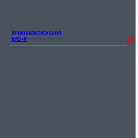
Jugendwartetagung
JtfO+P