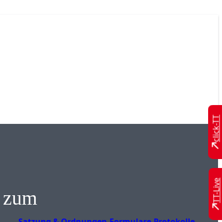
click-TT
TT-Live
s zum
Satzung & Ordnungen
Formulare
Protokolle