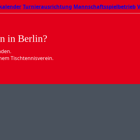
kalender
Turnierausrichtung
Mannschaftsspielbetrieb
V
n in Berlin?
nden.
nem Tischtennisverein.