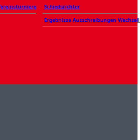
ereinsturniere
Schiedsrichter
Ergebnisse
Ausschreibungen
Wechsell