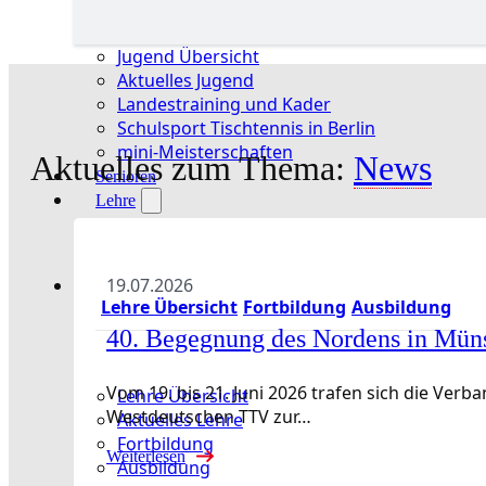
Jugend Übersicht
Aktuelles Jugend
Landestraining und Kader
Schulsport Tischtennis in Berlin
mini-Meisterschaften
Aktuelles zum Thema:
News
Senioren
Lehre
19.07.2026
Lehre Übersicht
Fortbildung
Ausbildung
40. Begegnung des Nordens in Mün
Vom 19. bis 21. Juni 2026 trafen sich die Ve
Lehre Übersicht
Westdeutschen TTV zur…
Aktuelles Lehre
Fortbildung
Weiterlesen
Ausbildung