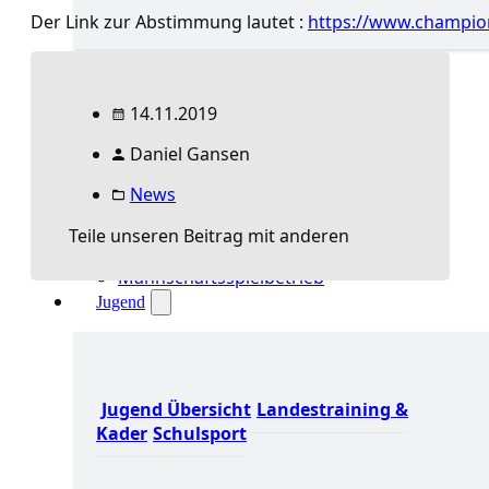
Der Link zur Abstimmung lautet :
https://www.champion
Spielbetrieb Übersicht
Aktuelles Spielbetrieb
BEM & Qualis
14.11.2019
LRL & Qualis
Daniel Gansen
TTT – Tischtennisturnier der Tausende
mini-Meisterschaften
News
Weitere Verbandsturniere
Terminkalender
Teile unseren Beitrag mit anderen
Turnierausrichtung
Mannschaftsspielbetrieb
Jugend
Jugend Übersicht
Landestraining &
Kader
Schulsport