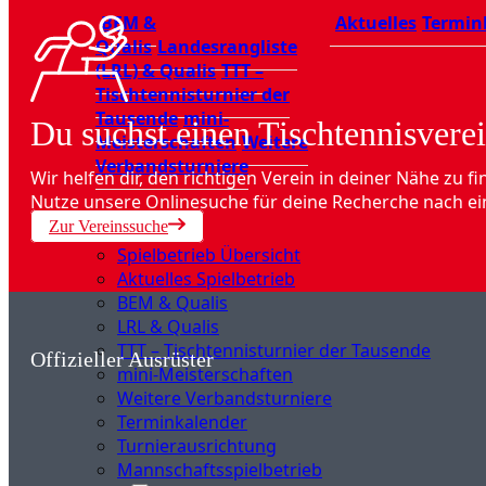
BEM &
Aktuelles
Termin
Qualis
Landesrangliste
(LRL) & Qualis
TTT –
Tischtennisturnier der
Tausende
mini-
Du suchst einen Tischtennisverei
Meisterschaften
Weitere
Verbandsturniere
Wir helfen dir, den richtigen Verein in deiner Nähe zu fi
Nutze unsere Onlinesuche für deine Recherche nach ei
Zur Vereinssuche
Spielbetrieb Übersicht
Aktuelles Spielbetrieb
BEM & Qualis
LRL & Qualis
TTT – Tischtennisturnier der Tausende
Offizieller Ausrüster
mini-Meisterschaften
Weitere Verbandsturniere
Terminkalender
Turnierausrichtung
Mannschaftsspielbetrieb