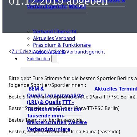
01.12.2019 abgeben
Verbandsgericht
Wissen
Verband Übersicht
Aktuelles Verband
Präsidium & Funktionäre
Zurück zu allen Artikeln
Ausschüsse & Verbandsgericht
Spielbetrieb
Bitte gebt Eure Stimme für die besten Sportler Berlins 
folgende Sportler/Sportlerinnen :
BEM &
Aktuelles
Termin
Qualis
Landesrangliste
Beste Sportlerin : Stephanie Grebe (Para-TT/PSC Berlin)
(LRL) & Qualis
TTT –
Bester Sportler : Jan Gürtler (Para-TT/PSC Berlin)
Tischtennisturnier der
Tausende
mini-
Bestes Team : ttc berlin eastside
Meisterschaften
Weitere
Verbandsturniere
Beste(r) Trainer/Trainerin : Irina Palina (eastside)