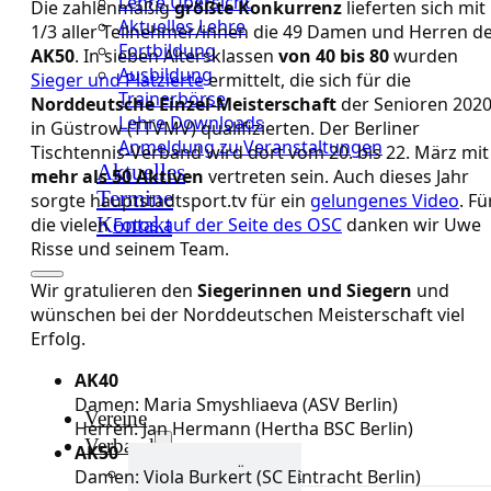
Lehre Übersicht
Die zahlenmäßig
größte Konkurrenz
lieferten sich mit
Aktuelles Lehre
1/3 aller Teilnehmer/innen die 49 Damen und Herren d
Fortbildung
AK50
. In sieben Altersklassen
von 40 bis 80
wurden
Ausbildung
Sieger und Platzierte
ermittelt, die sich für die
Trainerbörse
Norddeutsche Einzel-Meisterschaft
der Senioren 202
Lehre Downloads
in Güstrow (TTVMV) qualifizierten. Der Berliner
Anmeldung zu Veranstaltungen
Tischtennis-Verband wird dort vom 20. bis 22. März mit
Aktuelles
mehr als 50 Aktiven
vertreten sein. Auch dieses Jahr
Termine
sorgte hauptstadtsport.tv für ein
gelungenes Video
. Fü
Kontakt
die vielen
Fotos auf der Seite des OSC
danken wir Uwe
Risse und seinem Team.
Wir gratulieren den
Siegerinnen und Siegern
und
wünschen bei der Norddeutschen Meisterschaft viel
Erfolg.
AK40
Damen: Maria Smyshliaeva (ASV Berlin)
Vereine
Herren: Jan Hermann (Hertha BSC Berlin)
Verband
AK
50
Verband Übersicht
Damen: Viola Burkert (SC Eintracht Berlin)