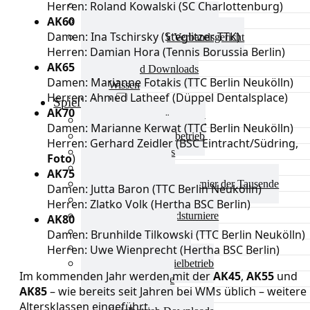
Herren: Roland Kowalski (SC Charlottenburg)
Aktuelles Verband
AK
60
Präsidium & Funktionäre
Damen: Ina Tschirsky (Steglitzer TTK)
Ausschüsse & Verbandsgericht
Herren: Damian Hora (Tennis Borussia Berlin)
Kinderschutz
AK
65
Verband Downloads
Damen: Marianne Fotakis (TTC Berlin Neukölln)
Wissen
Herren: Ahmed Latheef (Düppel Dentalsplace)
Spielbetrieb
AK
70
Spielbetrieb Übersicht
Damen: Marianne Kerwat (TTC Berlin Neukölln)
Aktuelles Spielbetrieb
Herren: Gerhard Zeidler (BSC Eintracht/Südring,
BEM & Qualis
Foto
)
LRL & Qualis
AK
75
TTT – Tischtennisturnier der Tausende
Damen: Jutta Baron (TTC Berlin Neukölln)
mini-Meisterschaften
Herren: Zlatko Volk (Hertha BSC Berlin)
Weitere Verbandsturniere
AK
80
Terminkalender
Damen: Brunhilde Tilkowski (TTC Berlin Neukölln)
Turnierausrichtung
Herren: Uwe Wienprecht (Hertha BSC Berlin)
Mannschaftsspielbetrieb
Im kommenden Jahr werden mit der
AK45
,
AK55
und
Vereinsturniere
AK85
– wie bereits seit Jahren bei WMs üblich – weitere
Schiedsrichter
Altersklassen eingeführt.