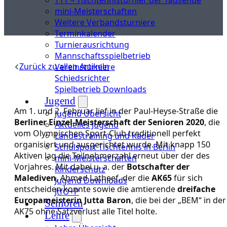
mini-Meisterschaften
Weitere Verbandsturniere
Terminkalender
Turnierausrichtung
Mannschaftsspielbetrieb
Zurück zu allen Artikeln
Vereinsturniere
Schiedsrichter
Spielbetrieb Downloads
Jugend
Am 1. und 2. Februar lief in der Paul-Heyse-Straße die
Jugend Übersicht
Berliner Einzel-Meisterschaft der Senioren 2020
, die
Aktuelles Jugend
vom Olympischen Sport-Club traditionell perfekt
Landestraining und Kader
organisiert und ausgerichtet wurde. Mit knapp 150
Schulsport Tischtennis in Berlin
Aktiven lag die Teilnehmerzahl erneut über der des
mini-Meisterschaften
Vorjahres. Mit dabei u. a. der
Botschafter der
Kinderschutz
Malediven
, Ahmed Latheef, der die
AK65
für sich
Jugend Downloads
entscheiden konnte sowie die amtierende
dreifache
JtfO+P
Europameisterin Jutta Baron
, die bei der „BEM“ in der
Senioren
AK75 ohne Satzverlust alle Titel holte.
Lehre