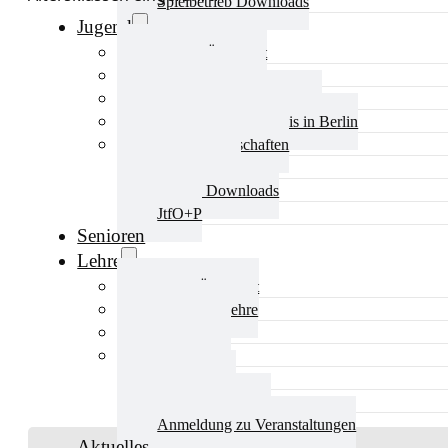
Spielbetrieb Downloads
Jugend
Jugend Übersicht
Aktuelles Jugend
Landestraining und Kader
Schulsport Tischtennis in Berlin
mini-Meisterschaften
Kinderschutz
Jugend Downloads
JtfO+P
Senioren
Lehre
Lehre Übersicht
Aktuelles Lehre
Fortbildung
Ausbildung
Trainerbörse
Lehre Downloads
Anmeldung zu Veranstaltungen
Aktuelles