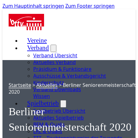
Zum Hauptinhalt springen
Zum Footer springen
Vereine
Verband
Verband Übersicht
Aktuelles Verband
Präsidium & Funktionäre
Ausschüsse & Verbandsgericht
Kinderschutz
Startseite
>
Aktuelles
>
Berliner Seniorenmeisterschaft
Verband Downloads
2020
Wissen
Spielbetrieb
Berliner
Spielbetrieb Übersicht
Aktuelles Spielbetrieb
BEM & Qualis
Seniorenmeisterschaft 2020
LRL & Qualis
TTT – Tischtennisturnier der Tausende