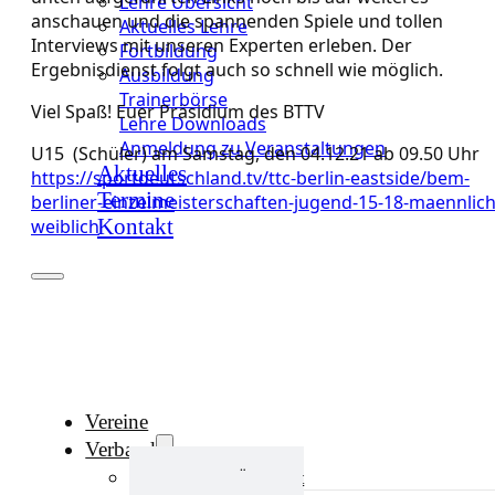
Lehre Übersicht
anschauen und die spannenden Spiele und tollen
Aktuelles Lehre
Interviews mit unseren Experten erleben. Der
Fortbildung
Ergebnisdienst folgt auch so schnell wie möglich.
Ausbildung
Trainerbörse
Viel Spaß! Euer Präsidium des BTTV
Lehre Downloads
Anmeldung zu Veranstaltungen
U15 (Schüler) am Samstag, den 04.12.21 ab 09.50 Uhr
Aktuelles
https://sportdeutschland.tv/ttc-berlin-eastside/bem-
Termine
berliner-einzelmeisterschaften-jugend-15-18-maennlich
Kontakt
weiblich
Vereine
Verband
Verband Übersicht