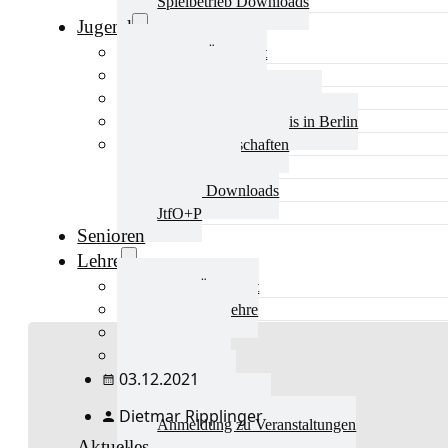
Spielbetrieb Downloads
Jugend
Jugend Übersicht
Aktuelles Jugend
Landestraining und Kader
Schulsport Tischtennis in Berlin
mini-Meisterschaften
Kinderschutz
Jugend Downloads
JtfO+P
Senioren
Lehre
Lehre Übersicht
Aktuelles Lehre
Fortbildung
Ausbildung
03.12.2021
Trainerbörse
Lehre Downloads
Dietmar Ripplinger
Anmeldung zu Veranstaltungen
Aktuelles