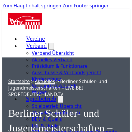
Zum Hauptinhalt springen
Zum Footer springen
Vereine
Verband
Verband Übersicht
Aktuelles Verband
Präsidium & Funktionäre
Ausschüsse & Verbandsgericht
Kinderschutz
Startseite
>
Aktuelles
>
Berliner Schüler- und
Verband Downloads
Jugendmeisterschaften – LIVE BEI
Wissen
SPORTDEUTSCHLAND.TV
Spielbetrieb
Spielbetrieb Übersicht
Berliner Schüler- und
Aktuelles Spielbetrieb
BEM & Qualis
LRL & Qualis
Jugendmeisterschaften –
TTT – Tischtennisturnier der Tausende