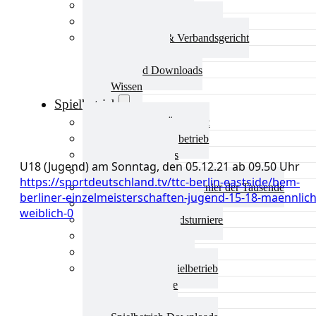
Aktuelles Verband
Präsidium & Funktionäre
Ausschüsse & Verbandsgericht
Kinderschutz
Verband Downloads
Wissen
Spielbetrieb
Spielbetrieb Übersicht
Aktuelles Spielbetrieb
BEM & Qualis
U18 (Jugend) am Sonntag, den 05.12.21 ab 09.50 Uhr
LRL & Qualis
https://sportdeutschland.tv/ttc-berlin-eastside/bem-
TTT – Tischtennisturnier der Tausende
berliner-einzelmeisterschaften-jugend-15-18-maennlich
mini-Meisterschaften
weiblich-0
Weitere Verbandsturniere
Terminkalender
Turnierausrichtung
Mannschaftsspielbetrieb
Vereinsturniere
Schiedsrichter