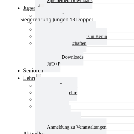
Spielbetrieb Downloads
Jugend
Jugend Übersicht
Siegerehrung Jungen 13 Doppel
Aktuelles Jugend
Landestraining und Kader
Schulsport Tischtennis in Berlin
mini-Meisterschaften
Kinderschutz
Jugend Downloads
JtfO+P
Senioren
Lehre
Lehre Übersicht
Aktuelles Lehre
Fortbildung
Ausbildung
Trainerbörse
Lehre Downloads
Anmeldung zu Veranstaltungen
Aktuelles