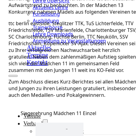
Lehre Übersicht
Aufwärtstrend zu beobachten. In der Mädchen 13
Aktuelles Lehre
Konkurrenz nahmen Mädels aus folgenden Vereinen tei
Fortbildung
Ausbildung
ttc berlin eastside, Steglitzer TTK, TuS Lichterfelde, TTV
Trainerbörse
Friedrichsfelde, TSV Marienfelde, Charlottenburger TSV
Lehre Downloads
SC Charlottenburg, Füchse Berlin, TTC Neukölln, SSV
Anmeldung zu Veranstaltungen
Friedrichshain, Köpenicker SV-Ajax. Diesen Vereinen sei
Aktuelles
zu Ihrer erfolgreichen Nachwuchsarbeit herzlich
Termine
gratuliert. Neben dem zahlenmäßigen Aufstieg spielten
Kontakt
sich viele der Mädchen 11 im gemeinsamen Feld
zusammen mit den Jungen 11 weit ins KO-Feld vor.
Zum Abschluss dieses Kurz-Berichtes sei allen Mädche
und Jungen zu ihren Leistungen gratuliert, insbesonde
auch den Medaillen- und Pokalgewinnern.
Siegerehrung Mädchen 11 Einzel
Vereine
Verband
Verband Übersicht