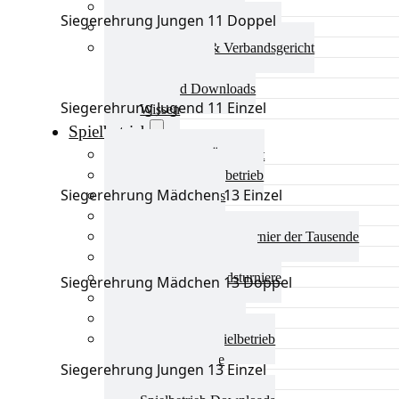
Aktuelles Verband
Siegerehrung Jungen 11 Doppel
Präsidium & Funktionäre
Ausschüsse & Verbandsgericht
Kinderschutz
Verband Downloads
Siegerehrung Jugend 11 Einzel
Wissen
Spielbetrieb
Spielbetrieb Übersicht
Aktuelles Spielbetrieb
Siegerehrung Mädchen 13 Einzel
BEM & Qualis
LRL & Qualis
TTT – Tischtennisturnier der Tausende
mini-Meisterschaften
Weitere Verbandsturniere
Siegerehrung Mädchen 13 Doppel
Terminkalender
Turnierausrichtung
Mannschaftsspielbetrieb
Vereinsturniere
Siegerehrung Jungen 13 Einzel
Schiedsrichter