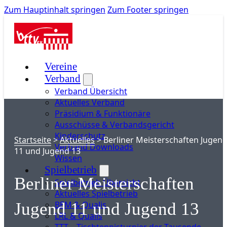
Zum Hauptinhalt springen
Zum Footer springen
Vereine
Verband
Verband Übersicht
Aktuelles Verband
Präsidium & Funktionäre
Ausschüsse & Verbandsgericht
Kinderschutz
Startseite
>
Aktuelles
>
Berliner Meisterschaften Jugen
Verband Downloads
11 und Jugend 13
Wissen
Spielbetrieb
Berliner Meisterschaften
Spielbetrieb Übersicht
Aktuelles Spielbetrieb
BEM & Qualis
Jugend 11 und Jugend 13
LRL & Qualis
TTT – Tischtennisturnier der Tausende