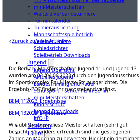
mini-Meisterschaften
Weitere Verbandsturniere
Terminkalender
Turnierausrichtung
Mannschaftsspielbetrieb
Zurück zu allen Artikeln
Vereinsturniere
Schiedsrichter
Spielbetrieb Downloads
Jugend
Die Berliner Meisterschaften Jugend 11 und Jugend 13
Jugend Übersicht
wurden am 03./04.06.2023 durch den Jugendausschuss
Aktuelles Jugend
im Sportkomplex Paul-Heyse-Str. ausgerichtet. Die
Landestraining und Kader
Ergebnis-PDF findet ihr nachstehend verlinkt.
Schulsport Tischtennis in Berlin
mini-Meisterschaften
BEMJ112023_Ergebnisse
Kinderschutz
Jugend Downloads
BEMJ132023_Ergebnisse
JtfO+P
Wie üblich waren diese Meisterschaften (sehr) gut
Senioren
besucht. Besonders erfreulich sind die gestiegenen
Lehre
Zahlen an Mädchen zu bewerten. Hier ist ein deutlicher