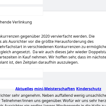
tehende Verlinkung
kurrenzen gegenüber 2020 vervierfacht werden. Die
ns als Ausrichter vor die größte Herausforderung des
rfachstart in verschiedenen Konkurrenzen zu ermöglich
leich angesetzt. Da wir auch dieses Jahr wieder Doppelst
rtezeiten in Kauf nehmen. Wir hoffen sehr, dass im nächst
ant ist, den Zeitplan daraufhin auszulegen.
Aktuelles
mini-Meisterschaften
Kinderschutz
usrichter sehr angenehm. Neben auffallend wenig unsachlich
eilnehmer/innen uns gegenüber. Wofür wir uns sehr herz
ls Ausrichter ein endlos langes Wochenende in die Halle zu