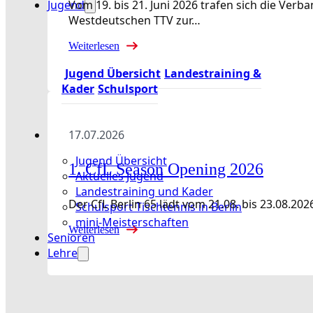
Jugend
Vom 19. bis 21. Juni 2026 trafen sich die Ve
Westdeutschen TTV zur…
Weiterlesen
Jugend Übersicht
Landestraining &
Kader
Schulsport
17.07.2026
Jugend Übersicht
1. CfL Season Opening 2026
Aktuelles Jugend
Landestraining und Kader
Der CfL Berlin 65 lädt vom 21.08. bis 23.08
Schulsport Tischtennis in Berlin
mini-Meisterschaften
Weiterlesen
Senioren
Lehre