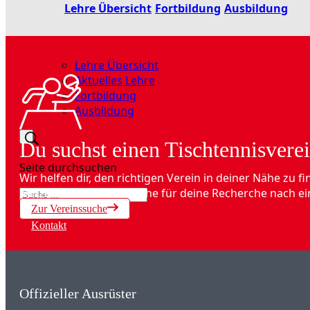
Lehre Übersicht
Fortbildung
Ausbildung
Lehre Übersicht
Aktuelles Lehre
Fortbildung
Ausbildung
Du suchst einen Tischtennisverei
Seite durchsuchen
Wir helfen dir, den richtigen Verein in deiner Nähe zu fi
Suchen
Nutze unsere Onlinesuche für deine Recherche nach ei
Zur Vereinssuche
×
Kontakt
Offizieller Ausrüster