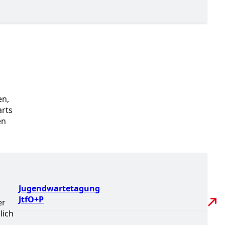
en,
arts
en
Jugendwartetagung
JtfO+P
er
lich