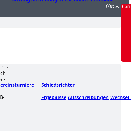
Geschäft
 bis
ich
ine
ereinsturniere
Schiedsrichter
B-
Ergebnisse
Ausschreibungen
Wechsell