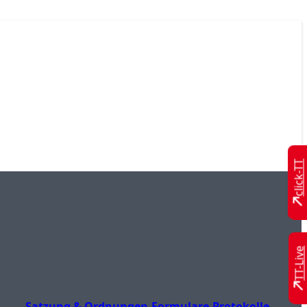
click-TT
TT-Live
Satzung & Ordnungen
Formulare
Protokolle