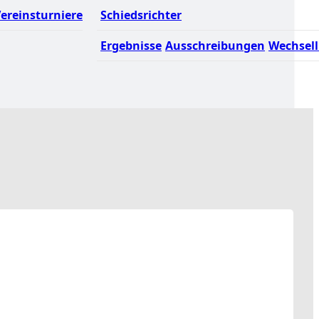
ereinsturniere
Schiedsrichter
Ergebnisse
Ausschreibungen
Wechsell