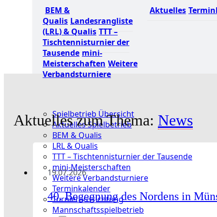
BEM &
Aktuelles
Termin
Qualis
Landesrangliste
(LRL) & Qualis
TTT –
Tischtennisturnier der
Tausende
mini-
Meisterschaften
Weitere
Verbandsturniere
Spielbetrieb Übersicht
Aktuelles zum Thema:
News
Aktuelles Spielbetrieb
BEM & Qualis
LRL & Qualis
TTT – Tischtennisturnier der Tausende
mini-Meisterschaften
19.07.2026
Weitere Verbandsturniere
Terminkalender
40. Begegnung des Nordens in Mün
Turnierausrichtung
Mannschaftsspielbetrieb