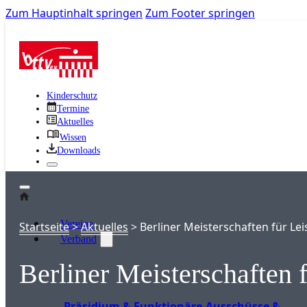
Zum Hauptinhalt springen
Zum Footer springen
Kinderschutz
Termine
Aktuelles
Wissen
Downloads
Vereine
Startseite
>
Aktuelles
>
Berliner Meisterschaften für Le
Verband
Berliner Meisterschaften 
Präsidium & Funktionäre
Ausschüsse &