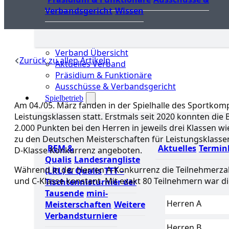
Verbandsgericht
Wissen
Verband Übersicht
Zurück zu allen Artikeln
Aktuelles Verband
Präsidium & Funktionäre
Ausschüsse & Verbandsgericht
Spielbetrieb
Am 04./05. März fanden in der Spielhalle des Sportkompl
Leistungsklassen statt. Erstmals seit 2020 konnten die
2.000 Punkten bei den Herren in jeweils drei Klassen w
zu den Deutschen Meisterschaften für Leistungsklassen 
BEM &
Aktuelles
Termin
D-Klasse Konkurrenz angeboten.
Qualis
Landesrangliste
Während in der Herren A-Konkurrenz die Teilnehmerzahl 
(LRL) & Qualis
TTT –
und C-Klasse konstant. Mit exakt 80 Teilnehmern war d
Tischtennisturnier der
Tausende
mini-
Herren A
Meisterschaften
Weitere
Verbandsturniere
Herren B