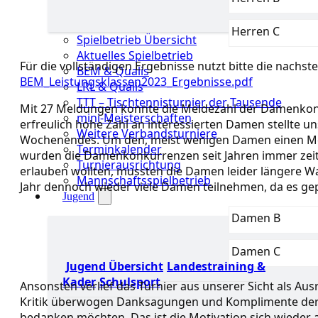
Herren C
Spielbetrieb Übersicht
Aktuelles Spielbetrieb
Für die vollständigen Ergebnisse nutzt bitte die nachs
BEM & Qualis
BEM_Leistungsklassen2023_Ergebnisse.pdf
LRL & Qualis
TTT – Tischtennisturnier der Tausende
Mit 27 Meldungen konnte die Meldezahl der Damenkon
mini-Meisterschaften
erfreulich hohe Zahl an interessierten Damen stellte u
Weitere Verbandsturniere
Wochenendes. Um den, meist wenigen Damen einen Meh
Terminkalender
wurden die Damenkonkurrenzen seit Jahren immer zeitg
Turnierausrichtung
erlauben wollten, mussten die Damen leider längere Wa
Mannschaftsspielbetrieb
Jahr dennoch wieder viele Damen teilnehmen, da es gepl
Jugend
Damen B
Damen C
Jugend Übersicht
Landestraining &
Kader
Schulsport
Ansonsten verlief das Turnier aus unserer Sicht als A
Kritik überwogen Danksagungen und Komplimente der T
bedanken möchten. Das ist die Motivation sich wieder a