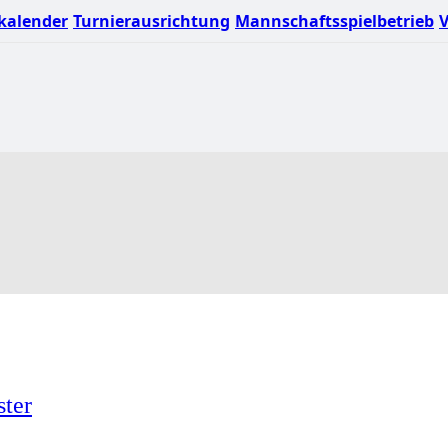
kalender
Turnierausrichtung
Mannschaftsspielbetrieb
V
ster