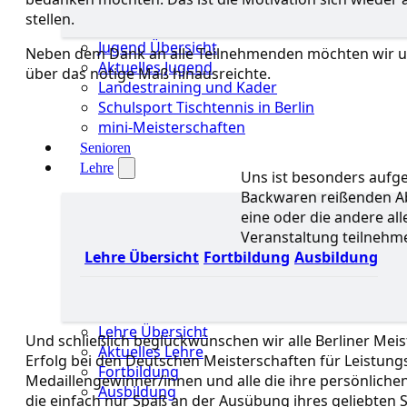
stellen.
Jugend Übersicht
Neben dem Dank an alle Teilnehmenden möchten wir u
Aktuelles Jugend
über das nötige Maß hinausreichte.
Landestraining und Kader
Schulsport Tischtennis in Berlin
mini-Meisterschaften
Senioren
Lehre
Uns ist besonders aufgef
Backwaren reißenden Ab
eine oder die andere al
Veranstaltung teilnehm
Lehre Übersicht
Fortbildung
Ausbildung
test
Lehre Übersicht
Und schließlich beglückwünschen wir alle Berliner Mei
Aktuelles Lehre
Erfolg bei den Deutschen Meisterschaften für Leistung
Fortbildung
Medaillengewinner/innen und alle die ihre persönlichen 
Ausbildung
die einfach nur Spaß an der Ausübung ihres geliebten S