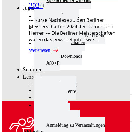
Spielbetrieb Downloads
2024
Jugend
Jugend Übersicht
--- Kurze Nachlese zu den Berliner
Aktuelles Jugend
Meisterschaften 2024 der Damen und
Landestraining und Kader
Herren --- Die Berliner Meisterschaften
Schulsport Tischtennis in Berlin
waren das erwartet intensive…
mini-Meisterschaften
Kinderschutz
Weiterlesen
Jugend Downloads
JtfO+P
Senioren
Lehre
Lehre Übersicht
Aktuelles Lehre
Fortbildung
Ausbildung
Trainerbörse
Lehre Downloads
Anmeldung zu Veranstaltungen
Aktuelles