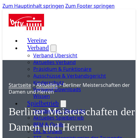
Zum Hauptinhalt springen
Zum Footer springen
Vereine
Verband
Verband Übersicht
Aktuelles Verband
Präsidium & Funktionäre
Ausschüsse & Verbandsgericht
Kinderschutz
Startseite
>
Aktuelles
>
Berliner Meisterschaften der
Verband Downloads
Damen und Herren
Wissen
Spielbetrieb
Berliner Meisterschaften der
Spielbetrieb Übersicht
Aktuelles Spielbetrieb
BEM & Qualis
Damen und Herren
LRL & Qualis
TTT – Tischtennisturnier der Tausende