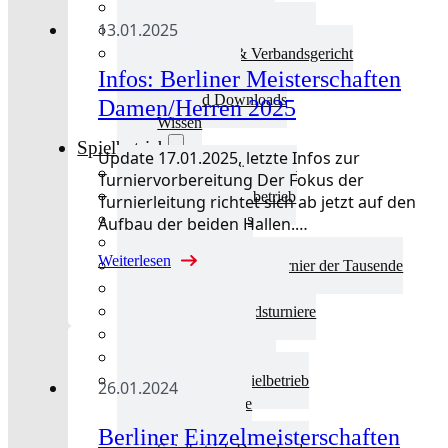
Aktuelles Verband
13.01.2025
Präsidium & Funktionäre
Ausschüsse & Verbandsgericht
Infos: Berliner Meisterschaften
Kinderschutz
Verband Downloads
Damen/Herren 2025
Wissen
Spielbetrieb
Update 17.01.2025, letzte Infos zur
Spielbetrieb Übersicht
Turniervorbereitung Der Fokus der
Aktuelles Spielbetrieb
Turnierleitung richtet sich ab jetzt auf den
BEM & Qualis
Aufbau der beiden Hallen.…
LRL & Qualis
Weiterlesen
TTT – Tischtennisturnier der Tausende
mini-Meisterschaften
Weitere Verbandsturniere
Terminkalender
Turnierausrichtung
Mannschaftsspielbetrieb
26.01.2024
Vereinsturniere
Schiedsrichter
Berliner Einzelmeisterschaften