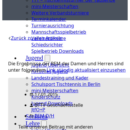
mini-Meisterschaften
Weitere Verbandsturniere
Terminkalender
Turnierausrichtung
Mannschaftsspielbetrieb
Zurück zu allen Artikeln
Vereinsturniere
Schiedsrichter
Spielbetrieb Downloads
Jugend
Die Ergebnisse der BEM der Damen und Herren sind
Jugend Übersicht
unter folgendem
Link ständig aktualisiert einzusehen
Aktuelles Jugend
Landestraining und Kader
Schulsport Tischtennis in Berlin
mini-Meisterschaften
17.01.2015
Kinderschutz
Jugend Downloads
BTTV Geschaeftsstelle
JtfO+P
BEM D/H
Senioren
Lehre
Teile unseren Beitrag mit anderen