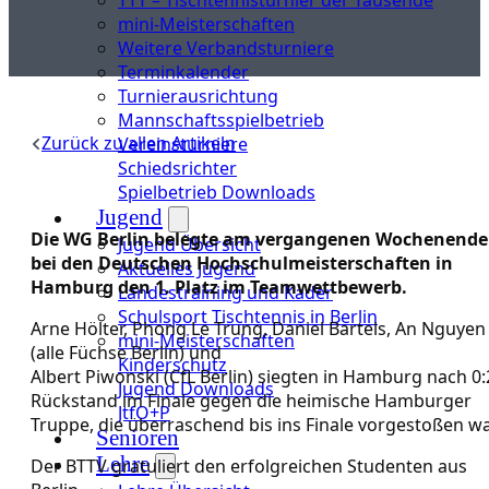
mini-Meisterschaften
Weitere Verbandsturniere
Terminkalender
Turnierausrichtung
Mannschaftsspielbetrieb
Zurück zu allen Artikeln
Vereinsturniere
Schiedsrichter
Spielbetrieb Downloads
Jugend
Die WG Berlin belegte am vergangenen Wochenende
Jugend Übersicht
bei den Deutschen Hochschulmeisterschaften in
Aktuelles Jugend
Hamburg den 1. Platz im Teamwettbewerb.
Landestraining und Kader
Schulsport Tischtennis in Berlin
Arne Hölter, Phong Le Trung, Daniel Bartels, An Nguyen
mini-Meisterschaften
(alle Füchse Berlin) und
Kinderschutz
Albert Piwonski (CfL Berlin) siegten in Hamburg nach 0:
Jugend Downloads
Rückstand im Finale gegen die heimische Hamburger
JtfO+P
Truppe, die überraschend bis ins Finale vorgestoßen wa
Senioren
Lehre
Der BTTV gratuliert den erfolgreichen Studenten aus