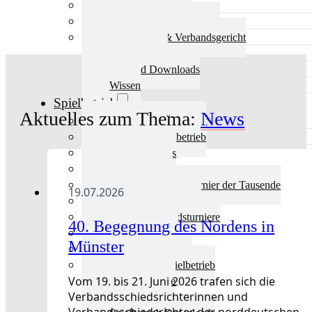
Aktuelles Verband
Präsidium & Funktionäre
Ausschüsse & Verbandsgericht
Kinderschutz
Verband Downloads
Wissen
Spielbetrieb
Aktuelles zum Thema:
News
Spielbetrieb Übersicht
Aktuelles Spielbetrieb
BEM & Qualis
LRL & Qualis
TTT – Tischtennisturnier der Tausende
19.07.2026
mini-Meisterschaften
Weitere Verbandsturniere
40. Begegnung des Nordens in
Terminkalender
Münster
Turnierausrichtung
Mannschaftsspielbetrieb
Vom 19. bis 21. Juni 2026 trafen sich die
Vereinsturniere
Verbandsschiedsrichterinnen und
Schiedsrichter
Verbandsschiedsrichter der norddeutschen