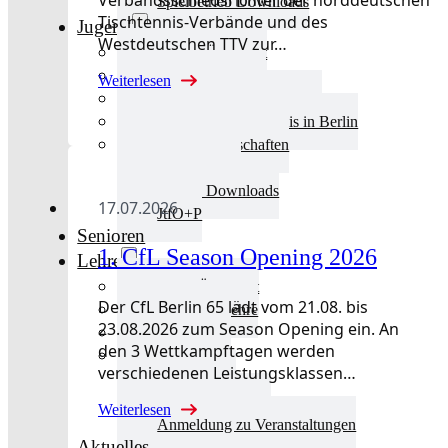
Spielbetrieb Downloads
Tischtennis-Verbände und des
Jugend
Westdeutschen TTV zur…
Jugend Übersicht
Aktuelles Jugend
Weiterlesen
Landestraining und Kader
Schulsport Tischtennis in Berlin
mini-Meisterschaften
Kinderschutz
Jugend Downloads
17.07.2026
JtfO+P
Senioren
1. CfL Season Opening 2026
Lehre
Lehre Übersicht
Der CfL Berlin 65 lädt vom 21.08. bis
Aktuelles Lehre
23.08.2026 zum Season Opening ein. An
Fortbildung
den 3 Wettkampftagen werden
Ausbildung
verschiedenen Leistungsklassen…
Trainerbörse
Lehre Downloads
Weiterlesen
Anmeldung zu Veranstaltungen
Aktuelles