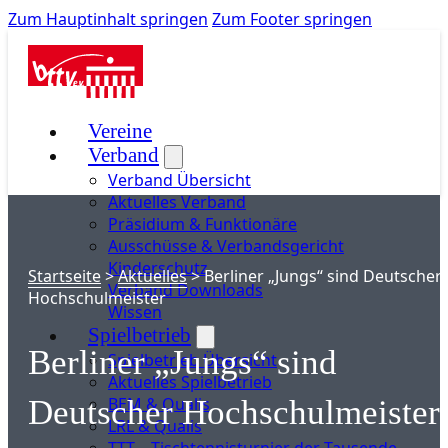
Zum Hauptinhalt springen
Zum Footer springen
Vereine
Verband
Verband Übersicht
Aktuelles Verband
Präsidium & Funktionäre
Ausschüsse & Verbandsgericht
Kinderschutz
Startseite
>
Aktuelles
>
Berliner „Jungs“ sind Deutscher
Verband Downloads
Hochschulmeister
Wissen
Spielbetrieb
Berliner „Jungs“ sind
Spielbetrieb Übersicht
Aktuelles Spielbetrieb
BEM & Qualis
Deutscher Hochschulmeister
LRL & Qualis
TTT – Tischtennisturnier der Tausende