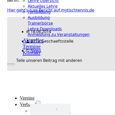
Berlin.
Lehre Übersicht
Aktuelles Lehre
Hier geht’s zum Bericht auf mytischtennis.de
Fortbildung
Ausbildung
Trainerbörse
Lehre Downloads
18.06.2014
Anmeldung zu Veranstaltungen
Aktuelles
BTTV Geschaeftsstelle
Termine
News
Kontakt
Teile unseren Beitrag mit anderen
Vereine
Verband
Verband Übersicht