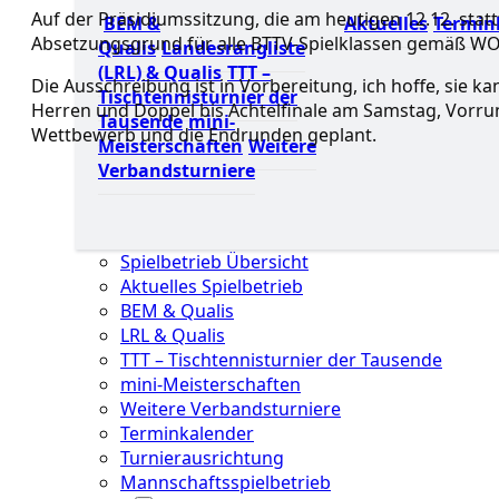
Auf der Präsidiumssitzung, die am heutigen 12.12. statt
BEM &
Aktuelles
Termin
Absetzungsgrund für alle BTTV-Spielklassen gemäß WO 
Qualis
Landesrangliste
(LRL) & Qualis
TTT –
Die Ausschreibung ist in Vorbereitung, ich hoffe, sie k
Tischtennisturnier der
Herren und Doppel bis Achtelfinale am Samstag, Vorru
Tausende
mini-
Wettbewerb und die Endrunden geplant.
Meisterschaften
Weitere
Verbandsturniere
Spielbetrieb Übersicht
Aktuelles Spielbetrieb
BEM & Qualis
LRL & Qualis
TTT – Tischtennisturnier der Tausende
mini-Meisterschaften
Weitere Verbandsturniere
Terminkalender
Turnierausrichtung
Mannschaftsspielbetrieb