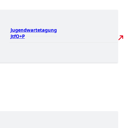
Jugendwartetagung
JtfO+P