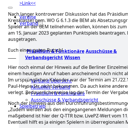
>Link<<
Nach langer kontroverser Diskussion hat das Präsidium
Vereine
Kreisklasse) gem. WO G 6.1.3 die BEM als Absetzungsgr
Verband
Spieler an der BEM teilnehmen wollen, können bis zum 0
am 15. Januar 2023 geplanten Punktspiels beantragen. D
ausgetragen.
Euch einen guten Rutsch!
Präsidium & Funktionäre
Ausschüsse &
____
Verbandsgericht
Wissen
Hier noch einmal der Hinweis auf die Berliner Einzelm
einem heutigen Anruf haben anscheinend noch nicht a
Im ursprünglichen Kalender war der Termin am 21./22.1
Verband Übersicht
Paul-Heyse-Str. nicht bekommen. Da auch keine ander
Aktuelles Verband
verlegt. Bedauerlicherweise lag der Termin der Vergab
Präsidium & Funktionäre
Ausschüsse & Verbandsgericht
Noch der Hinweis aus den Durchführungsbestimmunge
Spielbetrieb
„Zudem werden aus den eingegangenen Meldungen die 
maßgebend ist hier der Q-TTR bzw. LivePZ-Wert vom 11.
Eventuell hilft es ja einigen Spielern in überregionalen 