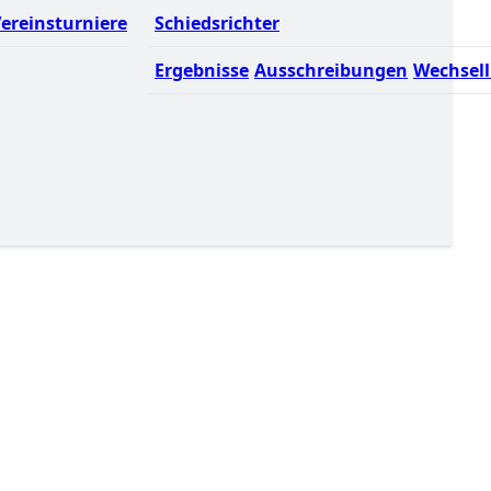
ereinsturniere
Schiedsrichter
Ergebnisse
Ausschreibungen
Wechsell