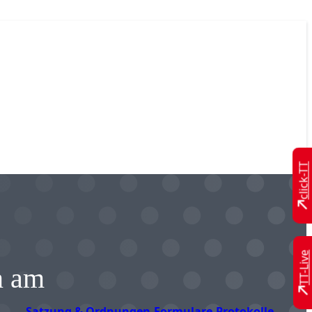
click-TT
TT-Live
n am
Satzung & Ordnungen
Formulare
Protokolle