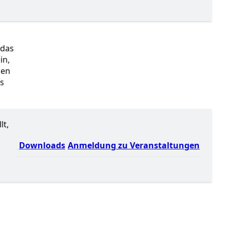
 das
in,
den
es
lt,
Downloads
Anmeldung zu Veranstaltungen