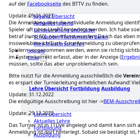
auf der
Facebookseite
des BTTV zu finden.
Update: 09.01.2023
Jugend Übersicht
Die Anmeldung über die individuelle Anmeldung identifi
Aktuelles Jugend
Spieler oft ohne LivePZ hinterlegt werden. Ich habe s
Landestraining und Kader
betraf (rund 60), neu erfasst wurden. Da ich das eben
Schulsport Tischtennis in Berlin
insoweit bitte ich Euch, Eure Anmeldung zu überprüfe
mini-Meisterschaften
Spielern vorgenommen werden, wenn sie richtig sichtbar s
Senioren
im System korrekt erfasst, aber in der Anzeige (
Ergebni
Lehre
müssen, sollte das aber unproblematisch sein.
Bitte nutzt für die Anmeldung ausschließlich die
Verei
es erspart der Turnierleitung erheblichen Aufwand! Vie
Lehre Übersicht
Fortbildung
Ausbildung
Update: 31.12.2022
Die endgültige Ausschreibung ist hier ->
BEM-Ausschrei
Update: 29.12.2022
Lehre Übersicht
Aktuelles Lehre
Das Turnier ist in TTLive angelegt und damit kann sich
Fortbildung
Anmeldung ist dort hinterlegt. Sobald sie bestätigt ist, h
Ausbildung