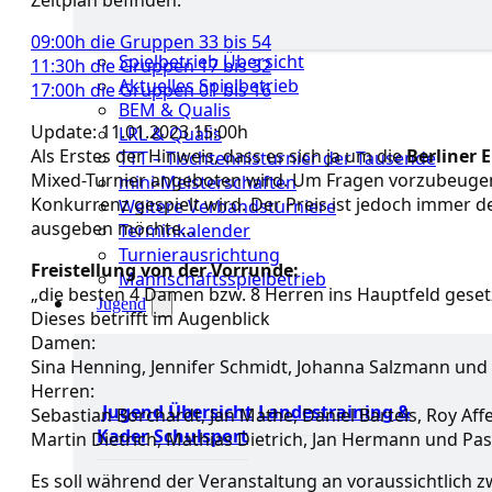
Zeitplan befinden.
09:00h die Gruppen 33 bis 54
Spielbetrieb Übersicht
11:30h die Gruppen 17 bis 32
Aktuelles Spielbetrieb
17:00h die Gruppen 01 bis 16
BEM & Qualis
Update: 11.01.2023 15:00h
LRL & Qualis
Als Erstes der Hinweis, dass es sich ja um die
Berliner 
TTT – Tischtennisturnier der Tausende
Mixed-Turnier angeboten wird. Um Fragen vorzubeugen, 
mini-Meisterschaften
Konkurrenz gespielt wird. Der Preis ist jedoch immer d
Weitere Verbandsturniere
ausgeben möchte…
Terminkalender
Turnierausrichtung
Freistellung von der Vorrunde:
Mannschaftsspielbetrieb
„die besten 4 Damen bzw. 8 Herren ins Hauptfeld geset
Jugend
Dieses betrifft im Augenblick
Damen:
Sina Henning, Jennifer Schmidt, Johanna Salzmann und 
Herren:
Jugend Übersicht
Landestraining &
Sebastian Borchardt, Jan Mathe, Daniel Bartels, Roy Affe
Kader
Schulsport
Martin Dietrich, Mathias Dietrich, Jan Hermann und Pas
Es soll während der Veranstaltung an voraussichtlich 