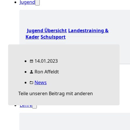
Jugend
Jugend Übersicht
Landestraining &
Kader
Schulsport
14.01.2023
Jugend Übersicht
Ron Affeldt
Aktuelles Jugend
Landestraining und Kader
News
Schulsport Tischtennis in Berlin
mini-Meisterschaften
Teile unseren Beitrag mit anderen
Senioren
Lehre