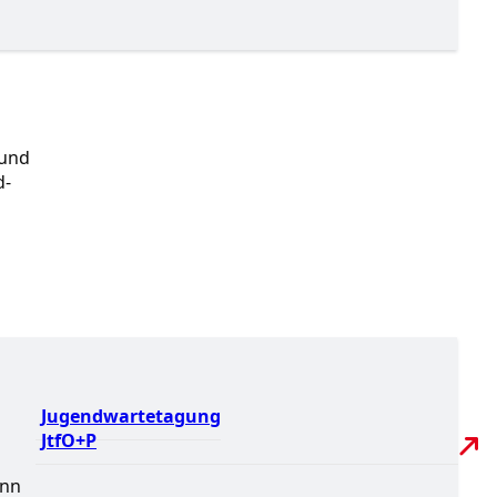
 und
d-
Jugendwartetagung
JtfO+P
ann