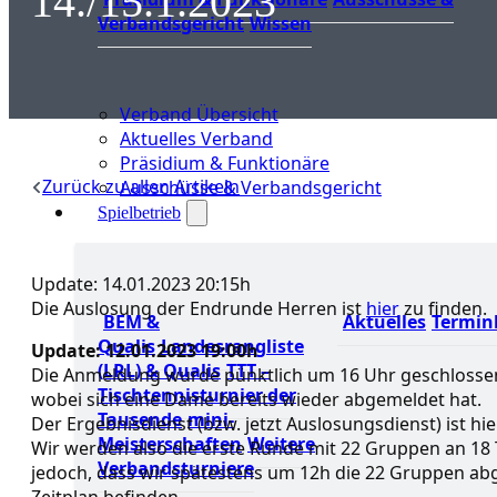
14./15.1.2023
Verbandsgericht
Wissen
Verband Übersicht
Aktuelles Verband
Präsidium & Funktionäre
Zurück zu allen Artikeln
Ausschüsse & Verbandsgericht
Spielbetrieb
Update: 14.01.2023 20:15h
Die Auslosung der Endrunde Herren ist
hier
zu finden.
BEM &
Aktuelles
Termin
Qualis
Landesrangliste
Update: 12.01.2023 19:00h
(LRL) & Qualis
TTT –
Die Anmeldung wurde pünktlich um 16 Uhr geschlossen
Tischtennisturnier der
wobei sich eine Dame bereits wieder abgemeldet hat.
Tausende
mini-
Der Ergebnisdienst (bzw. jetzt Auslosungsdienst) ist hie
Meisterschaften
Weitere
Wir werden also die erste Runde mit 22 Gruppen an 18 T
Verbandsturniere
jedoch, dass wir spätestens um 12h die 22 Gruppen ab