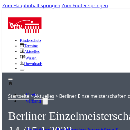
Zum Hauptinhalt springen
Zum Footer springen
Kinderschutz
Termine
Aktuelles
Wissen
Downloads
Vereine
Startseite
>
Aktuelles
>
Berliner Einzelmeisterschaften
Verband
Berliner Einzelmeistersc
Präsidium & Funktionäre
Ausschüsse &