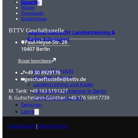
Jugend
Aktuelles
Wissen
Downloads
Kinderschutz
BTTV Geschäftsstelle
Jugend Übersicht
Landestraining &
Kader
Schulsport
Paul-Heyse-Str. 29
10407 Berlin
Route berechnen
Jugend Übersicht
+49 30 8929176
Aktuelles Jugend
geschaeftsstelle@bettv.de
Landestraining und Kader
M. Tank: +49 163 5191327
Schulsport Tischtennis in Berlin
B. Gutschmann-Günther: +49 176 56917739
mini-Meisterschaften
Senioren
Lehre
Impressum
|
Datenschutz