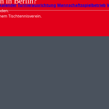
n in Berlin?
kalender
Turnierausrichtung
Mannschaftsspielbetrieb
V
nden.
nem Tischtennisverein.