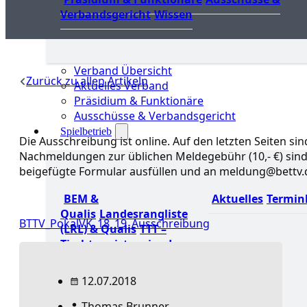
Verbandsgericht
Wissen
Verband Übersicht
Zurück zu allen Artikeln
Aktuelles Verband
Präsidium & Funktionäre
Ausschüsse & Verbandsgericht
Spielbetrieb
Die Ausschreibung ist online. Auf den letzten Seiten s
Nachmeldungen zur üblichen Meldegebühr (10,- €) sind 
beigefügte Formular ausfüllen und an meldung@bettv.
BEM &
Aktuelles
Termin
Qualis
Landesrangliste
BTTV_PokalVK_18_19_Ausschreibung
(LRL) & Qualis
TTT –
Tischtennisturnier der
Tausende
mini-
Meisterschaften
Weitere
12.07.2018
Verbandsturniere
Thomas Brunner