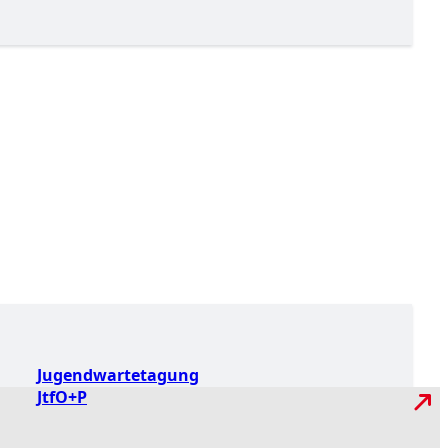
Jugendwartetagung
JtfO+P