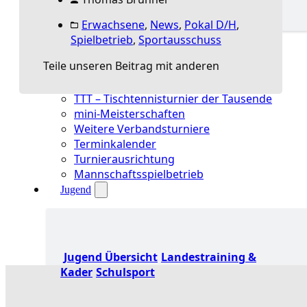
Erwachsene
,
News
,
Pokal D/H
,
Spielbetrieb Übersicht
Spielbetrieb
,
Sportausschuss
Aktuelles Spielbetrieb
Teile unseren Beitrag mit anderen
BEM & Qualis
LRL & Qualis
TTT – Tischtennisturnier der Tausende
mini-Meisterschaften
Weitere Verbandsturniere
Terminkalender
Turnierausrichtung
Mannschaftsspielbetrieb
Jugend
Jugend Übersicht
Landestraining &
Kader
Schulsport