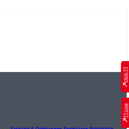
click-TT
TT-Live
Satzung & Ordnungen
Formulare
Protokolle