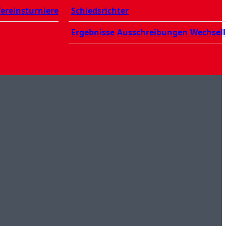
ereinsturniere
Schiedsrichter
Ergebnisse
Ausschreibungen
Wechsell