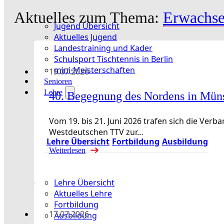
Aktuelles zum Thema:
Erwachs
Jugend Übersicht
Aktuelles Jugend
Landestraining und Kader
Schulsport Tischtennis in Berlin
mini-Meisterschaften
19.07.2026
Senioren
Lehre
40. Begegnung des Nordens in Mün
Vom 19. bis 21. Juni 2026 trafen sich die Ve
Westdeutschen TTV zur…
Lehre Übersicht
Fortbildung
Ausbildung
Weiterlesen
Lehre Übersicht
Aktuelles Lehre
Fortbildung
17.07.2026
Ausbildung