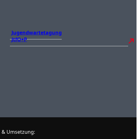
Jugendwartetagung
JtfO+P
 & Umsetzung: