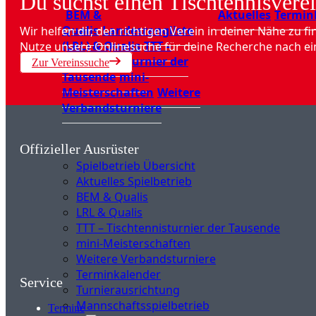
Du suchst einen Tischtennisverei
BEM &
Aktuelles
Termin
Qualis
Landesrangliste
Wir helfen dir, den richtigen Verein in deiner Nähe zu fi
(LRL) & Qualis
TTT –
Nutze unsere Onlinesuche für deine Recherche nach ei
Tischtennisturnier der
Zur Vereinssuche
Tausende
mini-
Meisterschaften
Weitere
Verbandsturniere
Offizieller Ausrüster
Spielbetrieb Übersicht
Aktuelles Spielbetrieb
BEM & Qualis
LRL & Qualis
TTT – Tischtennisturnier der Tausende
mini-Meisterschaften
Weitere Verbandsturniere
Terminkalender
Service
Turnierausrichtung
Mannschaftsspielbetrieb
Termine