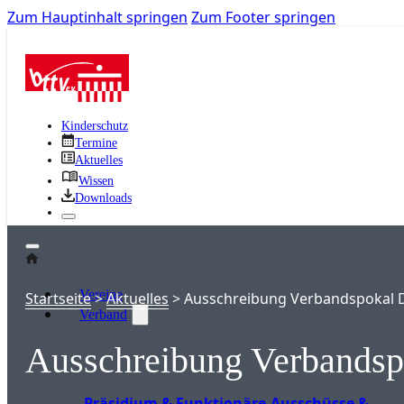
Zum Hauptinhalt springen
Zum Footer springen
Kinderschutz
Termine
Aktuelles
Wissen
Downloads
Vereine
Startseite
>
Aktuelles
>
Ausschreibung Verbandspokal
Verband
Ausschreibung Verbands
Präsidium & Funktionäre
Ausschüsse &