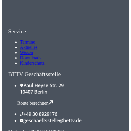
Service
Termine
Aktuelles
Wissen
Downloads
Kinderschutz
BTTV Geschäftsstelle
Paul-Heyse-Str. 29
10407 Berlin
Route berechnen
+49 30 8929176
geschaeftsstelle@bettv.de