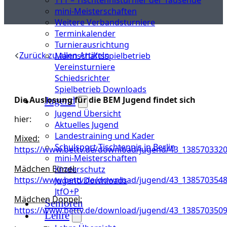
mini-Meisterschaften
Weitere Verbandsturniere
Terminkalender
Turnierausrichtung
Zurück zu allen Artikeln
Mannschaftsspielbetrieb
Vereinsturniere
Schiedsrichter
Spielbetrieb Downloads
Die Auslosung für die BEM Jugend findet sich
Jugend
Jugend Übersicht
hier:
Aktuelles Jugend
Landestraining und Kader
Mixed:
Schulsport Tischtennis in Berlin
https://www.bettv.de/download/jugend/43_1385703320
mini-Meisterschaften
Mädchen Einzel:
Kinderschutz
https://www.bettv.de/download/jugend/43_13857035
Jugend Downloads
JtfO+P
Mädchen Doppel:
Senioren
https://www.bettv.de/download/jugend/43_1385703
Lehre