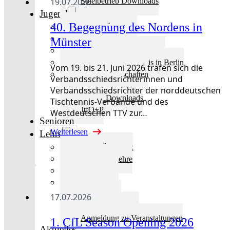
19.07.2026
Spielbetrieb Downloads
Jugend
40. Begegnung des Nordens in
Jugend Übersicht
Aktuelles Jugend
Münster
Landestraining und Kader
Schulsport Tischtennis in Berlin
Vom 19. bis 21. Juni 2026 trafen sich die
mini-Meisterschaften
Verbandsschiedsrichterinnen und
Kinderschutz
Verbandsschiedsrichter der norddeutschen
Jugend Downloads
Tischtennis-Verbände und des
JtfO+P
Westdeutschen TTV zur…
Senioren
Weiterlesen
Lehre
Lehre Übersicht
Aktuelles Lehre
Fortbildung
Ausbildung
Trainerbörse
17.07.2026
Lehre Downloads
Anmeldung zu Veranstaltungen
1. CfL Season Opening 2026
Aktuelles