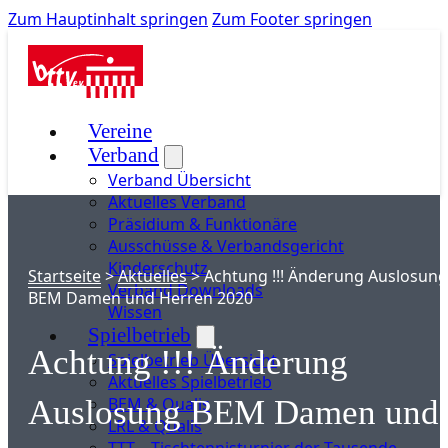
Zum Hauptinhalt springen
Zum Footer springen
Vereine
Verband
Verband Übersicht
Aktuelles Verband
Präsidium & Funktionäre
Ausschüsse & Verbandsgericht
Kinderschutz
Startseite
>
Aktuelles
>
Achtung !!! Änderung Auslosung
Verband Downloads
BEM Damen und Herren 2020
Wissen
Spielbetrieb
Achtung !!! Änderung
Spielbetrieb Übersicht
Aktuelles Spielbetrieb
BEM & Qualis
Auslosung BEM Damen und
LRL & Qualis
TTT – Tischtennisturnier der Tausende