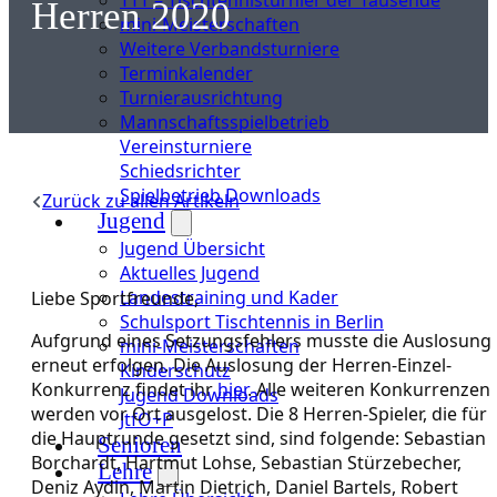
Herren 2020
mini-Meisterschaften
Weitere Verbandsturniere
Terminkalender
Turnierausrichtung
Mannschaftsspielbetrieb
Vereinsturniere
Schiedsrichter
Spielbetrieb Downloads
Zurück zu allen Artikeln
Jugend
Jugend Übersicht
Aktuelles Jugend
Landestraining und Kader
Liebe Sportfreunde,
Schulsport Tischtennis in Berlin
Aufgrund eines Setzungsfehlers musste die Auslosung
mini-Meisterschaften
erneut erfolgen. Die Auslosung der Herren-Einzel-
Kinderschutz
Konkurrenz findet ihr
hier
. Alle weiteren Konkurrenzen
Jugend Downloads
werden vor Ort ausgelost. Die 8 Herren-Spieler, die für
JtfO+P
die Hauptrunde gesetzt sind, sind folgende: Sebastian
Senioren
Borchardt, Hartmut Lohse, Sebastian Stürzebecher,
Lehre
Deniz Aydin, Martin Dietrich, Daniel Bartels, Robert