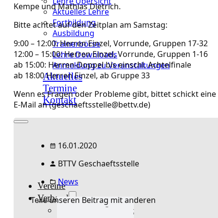
Lehre Übersicht
Kempe und Mathias Dietrich.
Aktuelles Lehre
Fortbildung
Bitte achtet auf den Zeitplan am Samstag:
Ausbildung
9:00 – 12:00: Herren Einzel, Vorrunde, Gruppen 17-32
Trainerbörse
12:00 – 15:00: Herren Einzel, Vorrunde, Gruppen 1-16
Lehre Downloads
ab 15:00: Herren-Doppel bis einschl. Achtelfinale
Anmeldung zu Veranstaltungen
ab 18:00 Herren Einzel, ab Gruppe 33
Aktuelles
Termine
Wenn es Fragen oder Probleme gibt, bittet schickt eine
Kontakt
E-Mail an (geschaeftsstelle@bettv.de)
16.01.2020
BTTV Geschaeftsstelle
News
Vereine
Verband
Teile unseren Beitrag mit anderen
Verband Übersicht