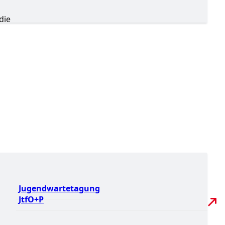
i
die
Jugendwartetagung
JtfO+P