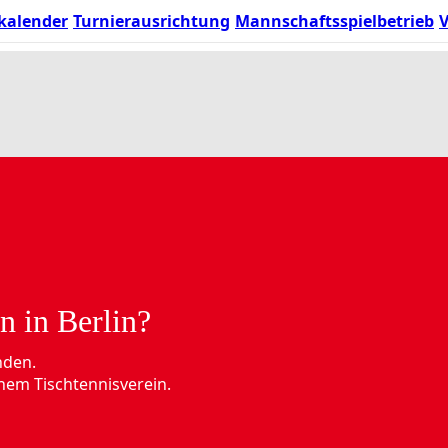
kalender
Turnierausrichtung
Mannschaftsspielbetrieb
V
n in Berlin?
nden.
nem Tischtennisverein.