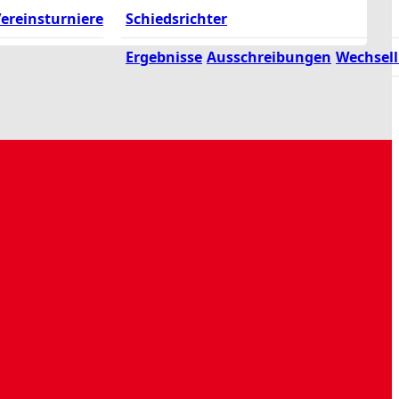
ereinsturniere
Schiedsrichter
Ergebnisse
Ausschreibungen
Wechsell