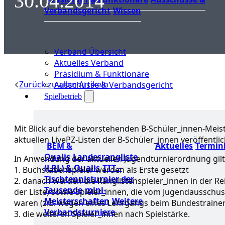
30.04.2014
Verbandsgericht
Wissen
Verband Übersicht
Aktuelles Verband
Präsidium & Funktionäre
Zurück zu allen Artikeln
Ausschüsse & Verbandsgericht
Spielbetrieb
Mit Blick auf die bevorstehenden B-Schüler_innen-Me
aktuellen LivePZ-Listen der B-Schüler_innen veröffentlic
BEM &
Aktuelles
Termin
Qualis
Landesrangliste
In Anwendung der aktuellen Jugendturnierordnung gilt 
(LRL) & Qualis
TTT –
1. Buchstabenspieler werden als Erste gesetzt
Tischtennisturnier der
2. danach werden die Ranglistenspieler_innen in der Rei
Tausende
mini-
der Liste) sowie Spieler_innen, die vom Jugendausschuss
Meisterschaften
Weitere
waren (z.B. wegen eines Lehrgangs beim Bundestrainer
Verbandsturniere
3. die weiteren Spieler_innen nach Spielstärke.