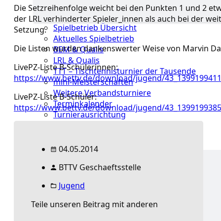
Die Setzreihenfolge weicht bei den Punkten 1 und 2 etw
der LRL verhinderter Spieler_innen als auch bei der wei
Spielbetrieb Übersicht
Setzung.
Aktuelles Spielbetrieb
Die Listen wurden dankenswerter Weise von Marvin Dam
BEM & Qualis
LRL & Qualis
LivePZ-Liste B-Schülerinnen:
TTT – Tischtennisturnier der Tausende
https://www.bettv.de/download/jugend/43_139919941
mini-Meisterschaften
Weitere Verbandsturniere
LivePZ-Liste B-Schüler:
Terminkalender
https://www.bettv.de/download/jugend/43_139919938
Turnierausrichtung
Mannschaftsspielbetrieb
Jugend
04.05.2014
BTTV Geschaeftsstelle
Jugend Übersicht
Landestraining &
Jugend
Kader
Schulsport
Teile unseren Beitrag mit anderen