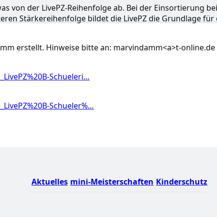
as von der LivePZ-Reihenfolge ab. Bei der Einsortierung be
teren Stärkereihenfolge bildet die LivePZ die Grundlage für 
m erstellt. Hinweise bitte an: marvindamm<a>t-online.de
1_LivePZ%20B-Schueleri…
5_LivePZ%20B-Schueler%…
Aktuelles
mini-Meisterschaften
Kinderschutz