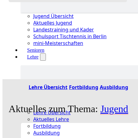
Jugend Übersicht
Aktuelles Jugend
Landestraining und Kader
Schulsport Tischtennis in Berlin
mini-Meisterschaften
Senioren
Lehre
Lehre Übersicht
Fortbildung
Ausbildung
Aktuelles zum Thema:
Jugend
Lehre Übersicht
Aktuelles Lehre
Fortbildung
Ausbildung