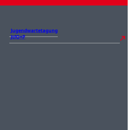
Jugendwartetagung
JtfO+P