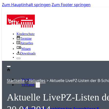
Zum Hauptinhalt springen
Zum Footer springen
Kinderschutz
Termine
Aktuelles
Wissen
Downloads
Vereine
Startseite
>
Aktuelles
>
Aktuelle LivePZ-Listen der B-Sch
Verband
Aktuelle LivePZ-Listen d
Präsidium & Funktionäre
Ausschüsse &