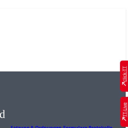
click-TT
TT-Live
nd
Satzung & Ordnungen
Formulare
Protokolle