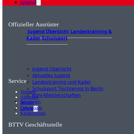
Jugend
Offizieller Ausrüster
Jugend Übersicht
Landestraining &
Kader
Schulsport
Jugend Übersicht
Aktuelles Jugend
Service
Landestraining und Kader
Schulsport Tischtennis in Berlin
Termine
mini-Meisterschaften
Aktuelles
Senioren
Wissen
Lehre
Downloads
Kinderschutz
BTTV Geschäftsstelle