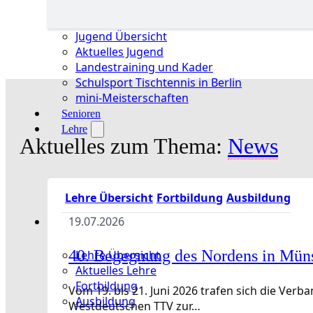
Jugend Übersicht
Aktuelles Jugend
Landestraining und Kader
Schulsport Tischtennis in Berlin
mini-Meisterschaften
Senioren
Lehre
Aktuelles zum Thema:
News
Lehre Übersicht
Fortbildung
Ausbildung
19.07.2026
40. Begegnung des Nordens in Mün
Lehre Übersicht
Aktuelles Lehre
Fortbildung
Vom 19. bis 21. Juni 2026 trafen sich die Ve
Ausbildung
Westdeutschen TTV zur…