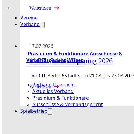
Weiterlesen
Vereine
Verband
17.07.2026
Präsidium & Funktionäre
Ausschüsse &
Verbandsgericht
Wissen
1. CfL Season Opening 2026
Der CfL Berlin 65 lädt vom 21.08. bis 23.08
Verband Übersicht
Weiterlesen
Aktuelles Verband
Präsidium & Funktionäre
Ausschüsse & Verbandsgericht
Spielbetrieb