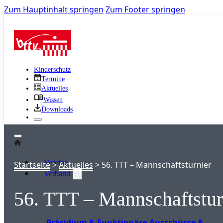
Zum Hauptinhalt springen
Zum Footer springen
Kinderschutz
Termine
Aktuelles
Wissen
Downloads
Vereine
Startseite
>
Aktuelles
>
56. TTT – Mannschaftsturnier
Verband
56. TTT – Mannschaftstur
Präsidium & Funktionäre
Ausschüsse &