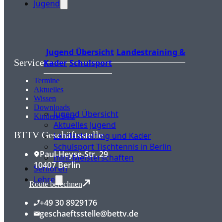
Jugend
Jugend Übersicht
Landestraining &
Service
Kader
Schulsport
Termine
Aktuelles
Wissen
Downloads
Jugend Übersicht
Kinderschutz
Aktuelles Jugend
BTTV Geschäftsstelle
Landestraining und Kader
Schulsport Tischtennis in Berlin
Paul-Heyse-Str. 29
mini-Meisterschaften
10407 Berlin
Senioren
Lehre
Route berechnen
+49 30 8929176
geschaeftsstelle@bettv.de