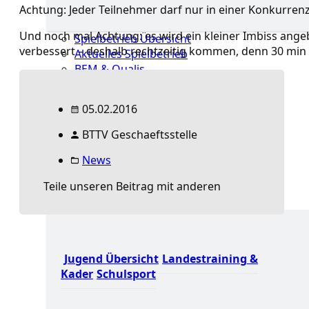
Achtung: Jeder Teilnehmer darf nur in einer Konkurrenz
Und noch mal Achtung: es wird ein kleiner Imbiss ange
Spielbetrieb Übersicht
verbessert – deshalb rechtzeitig kommen, denn 30 min 
Aktuelles Spielbetrieb
BEM & Qualis
LRL & Qualis
TTT – Tischtennisturnier der Tausende
05.02.2016
mini-Meisterschaften
Weitere Verbandsturniere
BTTV Geschaeftsstelle
Terminkalender
Turnierausrichtung
News
Mannschaftsspielbetrieb
Teile unseren Beitrag mit anderen
Jugend
Jugend Übersicht
Landestraining &
Kader
Schulsport