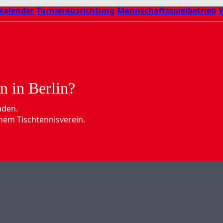
kalender
Turnierausrichtung
Mannschaftsspielbetrieb
V
n in Berlin?
nden.
nem Tischtennisverein.