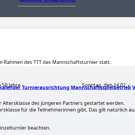
t im Rahmen des TTT das Mannschaftsturnier statt.
0 Jahre und ab 50 Jahre Sonntag, den 14.02. –
kalender
Turnierausrichtung
Mannschaftsspielbetrieb
V
r Altersklasse des jüngeren Partners gestartet werden.
sklasse für die Teilnehmerinnen gibt. Das gilt natürlich a
inzelturnier beachten.