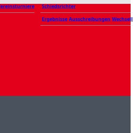
ereinsturniere
Schiedsrichter
Ergebnisse
Ausschreibungen
Wechsell