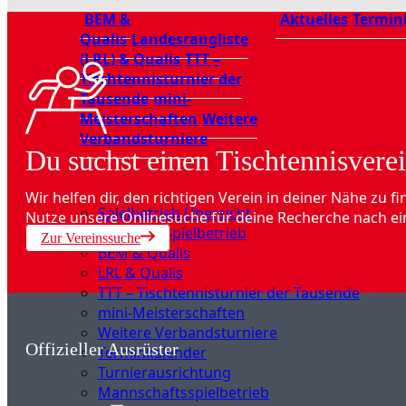
BEM &
Aktuelles
Termin
Qualis
Landesrangliste
(LRL) & Qualis
TTT –
Tischtennisturnier der
Tausende
mini-
Meisterschaften
Weitere
Verbandsturniere
Du suchst einen Tischtennisverei
Wir helfen dir, den richtigen Verein in deiner Nähe zu fi
Spielbetrieb Übersicht
Nutze unsere Onlinesuche für deine Recherche nach ei
Aktuelles Spielbetrieb
Zur Vereinssuche
BEM & Qualis
LRL & Qualis
TTT – Tischtennisturnier der Tausende
mini-Meisterschaften
Weitere Verbandsturniere
Offizieller Ausrüster
Terminkalender
Turnierausrichtung
Mannschaftsspielbetrieb