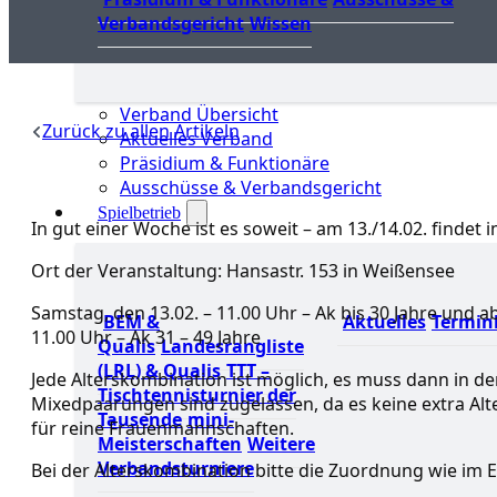
Verbandsgericht
Wissen
Verband Übersicht
Zurück zu allen Artikeln
Aktuelles Verband
Präsidium & Funktionäre
Ausschüsse & Verbandsgericht
Spielbetrieb
In gut einer Woche ist es soweit – am 13./14.02. finde
Ort der Veranstaltung: Hansastr. 153 in Weißensee
Samstag, den 13.02. – 11.00 Uhr – Ak bis 3
BEM &
Aktuelles
Termin
11.00 Uhr – Ak 31 – 49 Jahre
Qualis
Landesrangliste
(LRL) & Qualis
TTT –
Jede Alterskombination ist möglich, es muss dann in de
Tischtennisturnier der
Mixedpaarungen sind zugelassen, da es keine extra Alter
Tausende
mini-
für reine Frauenmannschaften.
Meisterschaften
Weitere
Verbandsturniere
Bei der Alterskombination bitte die Zuordnung wie im E