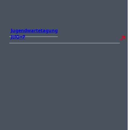
Jugendwartetagung
JtfO+P