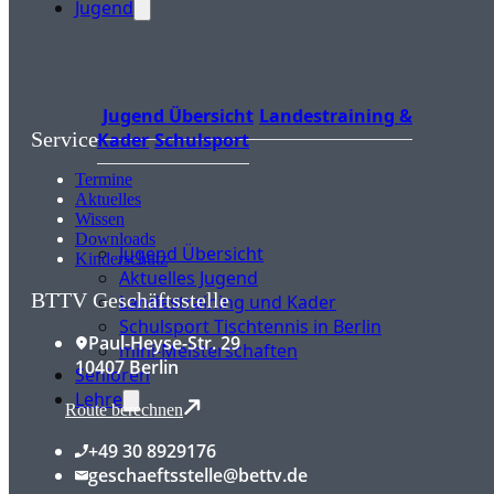
Jugend
Jugend Übersicht
Landestraining &
Service
Kader
Schulsport
Termine
Aktuelles
Wissen
Downloads
Jugend Übersicht
Kinderschutz
Aktuelles Jugend
BTTV Geschäftsstelle
Landestraining und Kader
Schulsport Tischtennis in Berlin
Paul-Heyse-Str. 29
mini-Meisterschaften
10407 Berlin
Senioren
Lehre
Route berechnen
+49 30 8929176
geschaeftsstelle@bettv.de