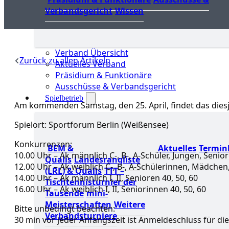
Verbandsgericht
Wissen
Verband Übersicht
Zurück zu allen Artikeln
Aktuelles Verband
Präsidium & Funktionäre
Ausschüsse & Verbandsgericht
Spielbetrieb
Am kommenden Samstag, den 25. April, findet das diesj
Spielort: Sportforum Berlin (Weißensee)
Konkurrenzen:
BEM &
Aktuelles
Termin
10.00 Uhr – Ak männlich C-, B-, A-Schüler, Jungen, Senior
Qualis
Landesrangliste
12.00 Uhr – Ak weiblich C-, B-, A-Schülerinnen, Mädchen
(LRL) & Qualis
TTT –
14.00 Uhr – Ak männlich I, II, Senioren 40, 50, 60
Tischtennisturnier der
16.00 Uhr – Ak weiblich I, II, Seniorinnen 40, 50, 60
Tausende
mini-
Meisterschaften
Weitere
Bitte unbedingt beachten:
Verbandsturniere
30 min vor jeder Anfangszeit ist Anmeldeschluss für die