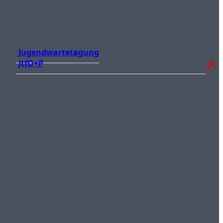
Jugendwartetagung
JtfO+P