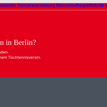
kalender
Turnierausrichtung
Mannschaftsspielbetrieb
V
n in Berlin?
nden.
nem Tischtennisverein.