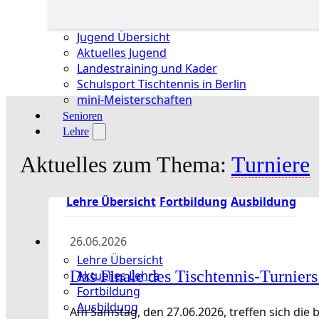
Jugend Übersicht
Aktuelles Jugend
Landestraining und Kader
Schulsport Tischtennis in Berlin
mini-Meisterschaften
Senioren
Lehre
Aktuelles zum Thema:
Turniere
Lehre Übersicht
Fortbildung
Ausbildung
26.06.2026
Lehre Übersicht
Das Finale des Tischtennis-Turniers
Aktuelles Lehre
Fortbildung
Ausbildung
Am Samstag, den 27.06.2026, treffen sich die 