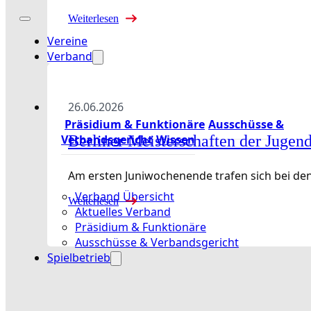
Weiterlesen
Vereine
Verband
26.06.2026
Präsidium & Funktionäre
Ausschüsse &
Verbandsgericht
Wissen
Berliner Meisterschaften der Jugen
Am ersten Juniwochenende trafen sich bei den
Verband Übersicht
Weiterlesen
Aktuelles Verband
Präsidium & Funktionäre
Ausschüsse & Verbandsgericht
Spielbetrieb