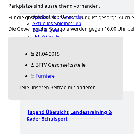
Parkplätze sind ausreichend vorhanden.
Spielbetrieb Übersicht
Für die gastronomische Versorgung ist gesorgt. Auch e
Aktuelles Spielbetrieb
Die Gewinner der Tombola werden gegen 16.00 Uhr b
BEM & Qualis
LRL & Qualis
TTT – Tischtennisturnier der Tausende
mini-Meisterschaften
21.04.2015
Weitere Verbandsturniere
Terminkalender
BTTV Geschaeftsstelle
Turnierausrichtung
Mannschaftsspielbetrieb
Turniere
Jugend
Teile unseren Beitrag mit anderen
Jugend Übersicht
Landestraining &
Kader
Schulsport