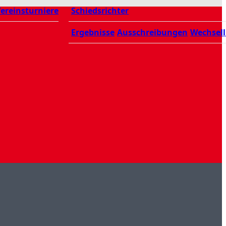
ereinsturniere
Schiedsrichter
Ergebnisse
Ausschreibungen
Wechsell