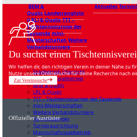
BEM &
Aktuelles
Termin
Qualis
Landesrangliste
(LRL) & Qualis
TTT –
Tischtennisturnier der
Tausende
mini-
Meisterschaften
Weitere
Verbandsturniere
Du suchst einen Tischtennisverei
Wir helfen dir, den richtigen Verein in deiner Nähe zu fi
Spielbetrieb Übersicht
Nutze unsere Onlinesuche für deine Recherche nach ei
Aktuelles Spielbetrieb
Zur Vereinssuche
BEM & Qualis
LRL & Qualis
TTT – Tischtennisturnier der Tausende
mini-Meisterschaften
Weitere Verbandsturniere
Offizieller Ausrüster
Terminkalender
Turnierausrichtung
Mannschaftsspielbetrieb