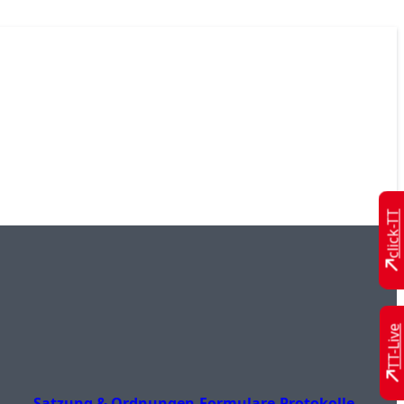
click-TT
TT-Live
Satzung & Ordnungen
Formulare
Protokolle