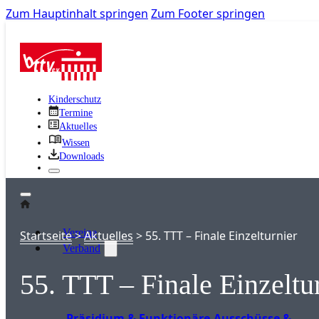
Zum Hauptinhalt springen
Zum Footer springen
Kinderschutz
Termine
Aktuelles
Wissen
Downloads
Vereine
Startseite
>
Aktuelles
>
55. TTT – Finale Einzelturnier
Verband
55. TTT – Finale Einzeltu
Präsidium & Funktionäre
Ausschüsse &