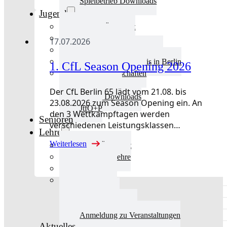
Spielbetrieb Downloads
Jugend
Jugend Übersicht
Aktuelles Jugend
17.07.2026
Landestraining und Kader
Schulsport Tischtennis in Berlin
1. CfL Season Opening 2026
mini-Meisterschaften
Kinderschutz
Der CfL Berlin 65 lädt vom 21.08. bis
Jugend Downloads
23.08.2026 zum Season Opening ein. An
JtfO+P
den 3 Wettkampftagen werden
Senioren
verschiedenen Leistungsklassen…
Lehre
Weiterlesen
Lehre Übersicht
Aktuelles Lehre
Fortbildung
Ausbildung
Trainerbörse
Lehre Downloads
Anmeldung zu Veranstaltungen
Aktuelles