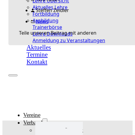
Lehre Übersicht
Aktuelles Lehre
Steffen Zeidler
Fortbildung
Ausbildung
News
Trainerbörse
Teile unseren Beitrag mit anderen
Lehre Downloads
Anmeldung zu Veranstaltungen
Aktuelles
Termine
Kontakt
Vereine
Verband
Verband Übersicht