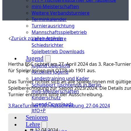
mini-Meisterschaften
Weitere Verbandsturniere
Terminkalender
Turnierausrichtung
Mannschaftsspielbetrieb
Zurück zu allen Artikeln
Vereinsturniere
Schiedsrichter
Spielbetrieb Downloads
Jugend
Hertha BSC richtet am 27. April 2024 das 3. Race-Turnier
Jugend Übersicht
für Spieler/innen mit QTTR ab 1901 aus.
Aktuelles Jugend
Landestraining und Kader
Das Turnier richtet sich an alle Spieler/innen mit gültige
Schulsport Tischtennis in Berlin
Spielberechtigung zur Saison 2023/2024. Die Details z
mini-Meisterschaften
Turnier entnehmt bitte der Ausschreibung.
Kinderschutz
Jugend Downloads
3.RaceTurnier1901-Ausschreibung_27-04-2024
JtfO+P
Senioren
Lehre
12.04.2024