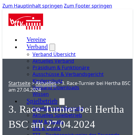
Zum Hauptinhalt springen
Zum Footer springen
Vereine
Verband
Verband Übersicht
Aktuelles Verband
Präsidium & Funktionäre
Ausschüsse & Verbandsgericht
Kinderschutz
Startseite
>
Aktuelles
>
3. Race-Turnier bei Hertha BSC
Verband Downloads
am 27.04.2024
Wissen
Spielbetrieb
3. Race-Turnier bei Hertha
Spielbetrieb Übersicht
Aktuelles Spielbetrieb
BEM & Qualis
BSC am 27.04.2024
LRL & Qualis
TTT – Tischtennisturnier der Tausende