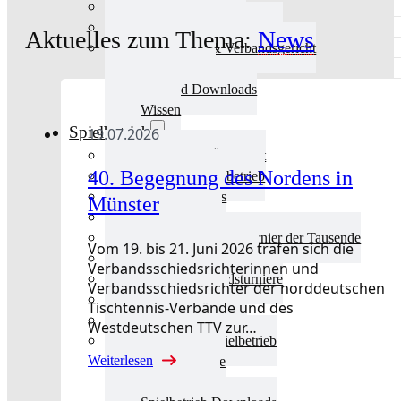
Aktuelles Verband
Präsidium & Funktionäre
Aktuelles zum Thema:
News
Ausschüsse & Verbandsgericht
Kinderschutz
Verband Downloads
Wissen
Spielbetrieb
19.07.2026
Spielbetrieb Übersicht
40. Begegnung des Nordens in
Aktuelles Spielbetrieb
BEM & Qualis
Münster
LRL & Qualis
TTT – Tischtennisturnier der Tausende
Vom 19. bis 21. Juni 2026 trafen sich die
mini-Meisterschaften
Verbandsschiedsrichterinnen und
Weitere Verbandsturniere
Verbandsschiedsrichter der norddeutschen
Terminkalender
Tischtennis-Verbände und des
Turnierausrichtung
Westdeutschen TTV zur…
Mannschaftsspielbetrieb
Weiterlesen
Vereinsturniere
Schiedsrichter