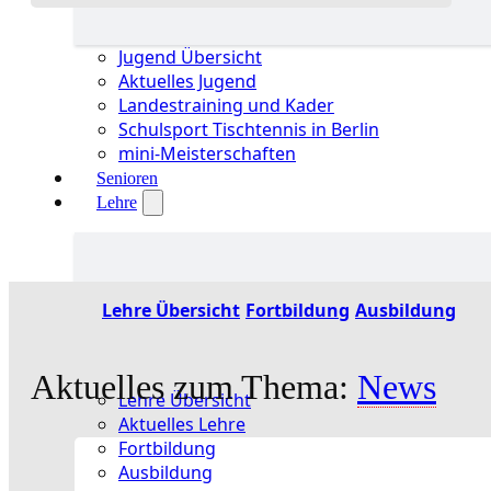
Jugend Übersicht
Aktuelles Jugend
Landestraining und Kader
Schulsport Tischtennis in Berlin
mini-Meisterschaften
Senioren
Lehre
Lehre Übersicht
Fortbildung
Ausbildung
Aktuelles zum Thema:
News
Lehre Übersicht
Aktuelles Lehre
Fortbildung
Ausbildung