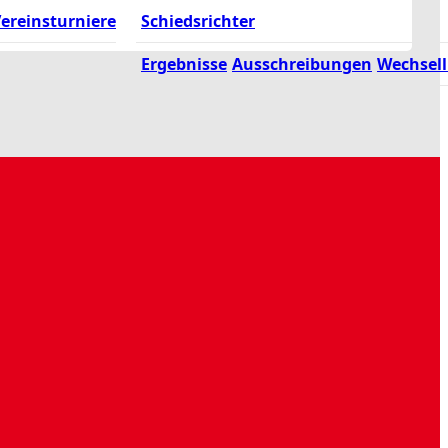
ereinsturniere
Schiedsrichter
Ergebnisse
Ausschreibungen
Wechsell