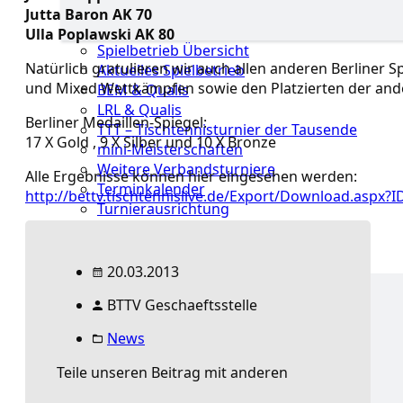
Jutta Baron AK 70
Ulla Poplawski AK 80
Spielbetrieb Übersicht
Natürlich gratulieren wir auch allen anderen Berliner 
Aktuelles Spielbetrieb
und Mixed Wettkämpfen sowie den Platzierten der an
BEM & Qualis
LRL & Qualis
Berliner Medaillen-Spiegel:
TTT – Tischtennisturnier der Tausende
17 X Gold , 9 X Silber und 10 X Bronze
mini-Meisterschaften
Weitere Verbandsturniere
Alle Ergebnisse können hier eingesehen werden:
Terminkalender
http://bettv.tischtennislive.de/Export/Download.aspx?
Turnierausrichtung
Mannschaftsspielbetrieb
Jugend
20.03.2013
BTTV Geschaeftsstelle
Jugend Übersicht
Landestraining &
News
Kader
Schulsport
Teile unseren Beitrag mit anderen