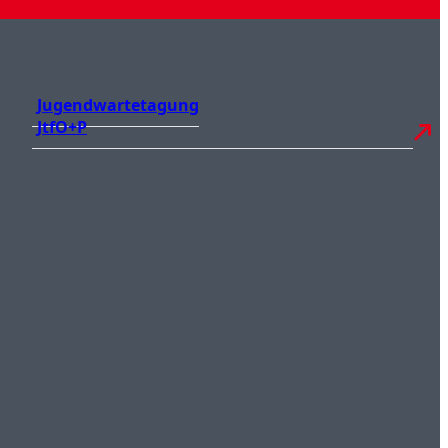
Jugendwartetagung
JtfO+P