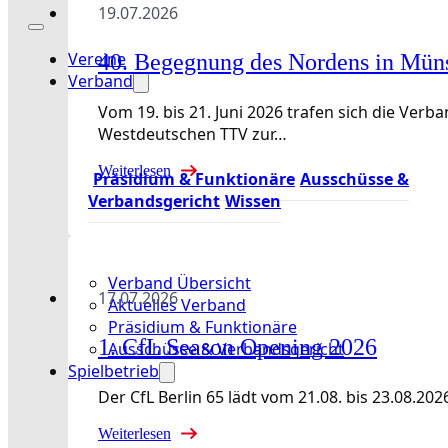
19.07.2026
Vereine
40. Begegnung des Nordens in Mün
Verband
Vom 19. bis 21. Juni 2026 trafen sich die Ve
Westdeutschen TTV zur…
Weiterlesen
Präsidium & Funktionäre
Ausschüsse &
Verbandsgericht
Wissen
Verband Übersicht
17.07.2026
Aktuelles Verband
Präsidium & Funktionäre
1. CfL Season Opening 2026
Ausschüsse & Verbandsgericht
Spielbetrieb
Der CfL Berlin 65 lädt vom 21.08. bis 23.08
Weiterlesen