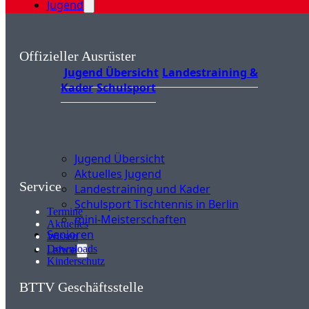
Jugend
Offizieller Ausrüster
Jugend Übersicht
Landestraining &
Kader
Schulsport
Jugend Übersicht
Aktuelles Jugend
Service
Landestraining und Kader
Schulsport Tischtennis in Berlin
Termine
mini-Meisterschaften
Aktuelles
Senioren
Wissen
Lehre
Downloads
Kinderschutz
BTTV Geschäftsstelle