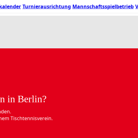
kalender
Turnierausrichtung
Mannschaftsspielbetrieb
V
n in Berlin?
nden.
nem Tischtennisverein.