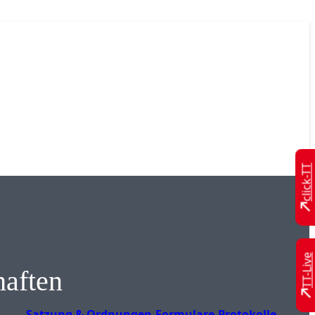
click-TT
TT-Live
haften
Satzung & Ordnungen
Formulare
Protokolle