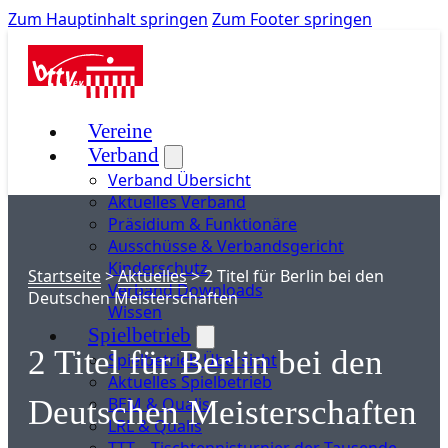
Zum Hauptinhalt springen
Zum Footer springen
Vereine
Verband
Verband Übersicht
Aktuelles Verband
Präsidium & Funktionäre
Ausschüsse & Verbandsgericht
Kinderschutz
Startseite
>
Aktuelles
>
2 Titel für Berlin bei den
Verband Downloads
Deutschen Meisterschaften
Wissen
Spielbetrieb
2 Titel für Berlin bei den
Spielbetrieb Übersicht
Aktuelles Spielbetrieb
BEM & Qualis
Deutschen Meisterschaften
LRL & Qualis
TTT – Tischtennisturnier der Tausende