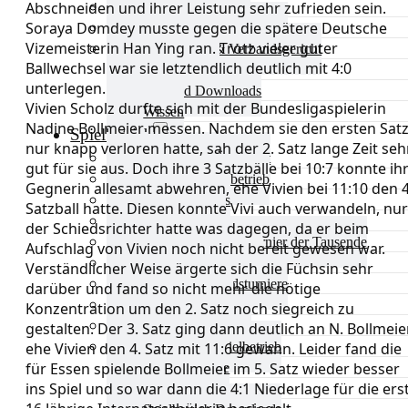
Abschneiden und ihrer Leistung sehr zufrieden sein.
Aktuelles Verband
Soraya Domdey musste gegen die spätere Deutsche
Präsidium & Funktionäre
Vizemeisterin Han Ying ran. Trotz vieler guter
Ausschüsse & Verbandsgericht
Ballwechsel war sie letztendlich deutlich mit 4:0
Kinderschutz
unterlegen.
Verband Downloads
Vivien Scholz durfte sich mit der Bundesligaspielerin
Wissen
Nadine Bollmeier messen. Nachdem sie den ersten Sat
Spielbetrieb
nur knapp verloren hatte, sah der 2. Satz lange Zeit seh
Spielbetrieb Übersicht
gut für sie aus. Doch ihre 3 Satzbälle bei 10:7 konnte ih
Aktuelles Spielbetrieb
Gegnerin allesamt abwehren, ehe Vivien bei 11:10 den 4
BEM & Qualis
Satzball hatte. Diesen konnte Vivi auch verwandeln, nur
LRL & Qualis
der Schiedsrichter hatte was dagegen, da er beim
TTT – Tischtennisturnier der Tausende
Aufschlag von Vivien noch nicht bereit gewesen war.
mini-Meisterschaften
Verständlicher Weise ärgerte sich die Füchsin sehr
Weitere Verbandsturniere
darüber und fand so nicht mehr die nötige
Terminkalender
Konzentration um den 2. Satz noch siegreich zu
Turnierausrichtung
gestalten. Der 3. Satz ging dann deutlich an N. Bollmeier
Mannschaftsspielbetrieb
ehe Vivien den 4. Satz mit 11:6 gewann. Leider fand die
für Essen spielende Bollmeier im 5. Satz wieder besser
Vereinsturniere
ins Spiel und so war dann die 4:1 Niederlage für die ers
Schiedsrichter