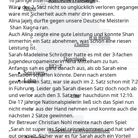
16 Jährige Internatsschülerin besiegelt.
Spielbetrieb Downloads
Wäre der 2. Satz nicht so unglücklich verloren gegange
Jugend
wäre mit Sicherheit auch mehr drin gewesen.
Jugend Übersicht
Alina Jajeh durfte gegen unsere Deutsche Meisterin
Aktuelles Jugend
Shan Xiaona ran.
Landestraining und Kader
Auch Alina zeigte eine gute Leistung und konnte Shan
Schulsport Tischtennis in Berlin
immerhin ein Satz abnehmen, was schon eine riesen
mini-Meisterschaften
Leistung ist.
Kinderschutz
Sarah-Madeleine Schrödter hatte es mit der 3-fachen
Jugend Downloads
Jugendeuropameisterin Nina Mittelham zu tun.
JtfO+P
Anfangs sah es ganz danach aus, als ob Sarah eine
Senioren
Sensation schaffen könnte. Denn nach erstem
Lehre
gewonnenen Satz, war sie auch im 2. Satz schon mit 7:2
in Führung. Leider gab Sarah diesen Satz doch noch ab
Lehre Übersicht
und verlor auch den 3. Satz nur hauchdünn mit 12:10.
Aktuelles Lehre
Die 17 jährige Nationalspielerin ließ sich das Spiel nun
Fortbildung
nicht mehr aus der Hand nehmen und konnte auch die
Ausbildung
nächsten 2 Sätze gewinnen.
Trainerbörse
Ihr Betreuer Christian Nohl meinte nach dem Spiel:
Lehre Downloads
„Sarah ist super ins Spiel reingekommen und hat sehr
Anmeldung zu Veranstaltungen
gut gespielt. Sicher war es für Sarah auch ein Vorteil
Aktuelles