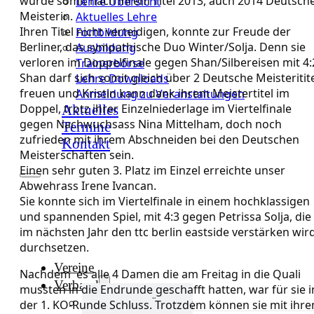
wurde somit nach ihrem Titel 2013, auch 2014 Deutsch
Lehre Übersicht
Meisterin.
Aktuelles Lehre
Ihren Titel nicht verteidigen, konnte zur Freude der
Fortbildung
Berliner, das sympathische Duo Winter/Solja. Denn sie
Ausbildung
verloren im Doppelfinale gegen Shan/Silbereisen mit 4:
Trainerbörse
Shan darf sich somit gleich über 2 Deutsche Meisteritit
Lehre Downloads
freuen und Kristin kann dank ihrem Meistertitel im
Anmeldung zu Veranstaltungen
Doppel, trotz ihrer Einzelniederlage im Viertelfinale
Aktuelles
gegen Nachwuchsass Nina Mittelham, doch noch
Termine
zufrieden mit ihrem Abschneiden bei den Deutschen
Kontakt
Meisterschaften sein.
Einen sehr guten 3. Platz im Einzel erreichte unser
Abwehrass Irene Ivancan.
Sie konnte sich im Viertelfinale in einem hochklassigen
und spannenden Spiel, mit 4:3 gegen Petrissa Solja, die
im nächsten Jahr den ttc berlin eastside verstärken wird
durchsetzen.
Vereine
Nachdem es alle 4 Damen die am Freitag in die Quali
Verband
mussten in die Endrunde geschafft hatten, war für sie i
Verband Übersicht
der 1. KO-Runde Schluss. Trotzdem können sie mit ihr