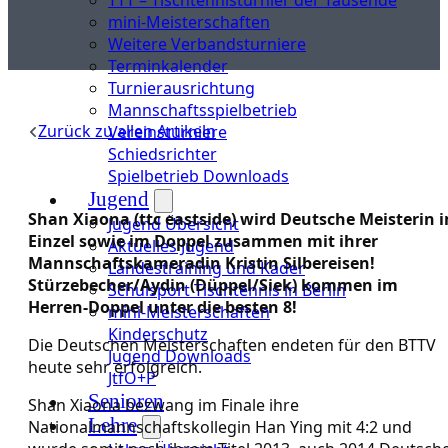
mini-Meisterschaften
Weitere Verbandsturniere
Terminkalender
Turnierausrichtung
Mannschaftsspielbetrieb
Zurück zu allen Artikeln
Vereinsturniere
Schiedsrichter
Spielbetrieb Downloads
Jugend
Shan Xiaona (ttc eastside) wird Deutsche Meisterin 
Jugend Übersicht
Einzel sowie im Doppel zusammen mit ihrer
Aktuelles Jugend
Mannschaftskameradin Kristin Silbereisen!
Landestraining und Kader
Stürzebecher/Aydin (Düppel/Siek) kommen im
Schulsport Tischtennis in Berlin
Herren-Doppel unter die besten 8!
mini-Meisterschaften
Kinderschutz
Die Deutschen Meisterschaften endeten für den BTTV
Jugend Downloads
heute sehr erfolgreich.
JtfO+P
Senioren
Shan Xiaona bezwang im Finale ihre
Lehre
Nationalmannschaftskollegin Han Ying mit 4:2 und