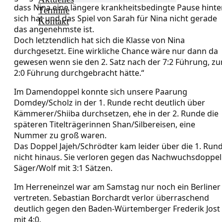
dass Nina eine längere krankheitsbedingte Pause hinte
Termine
sich hat und das Spiel von Sarah für Nina nicht gerade
Kontakt
das angenehmste ist.
Doch letztendlich hat sich die Klasse von Nina
durchgesetzt. Eine wirkliche Chance wäre nur dann da
gewesen wenn sie den 2. Satz nach der 7:2 Führung, zu
2:0 Führung durchgebracht hätte.“
Im Damendoppel konnte sich unsere Paarung
Domdey/Scholz in der 1. Runde recht deutlich über
Kämmerer/Shiiba durchsetzen, ehe in der 2. Runde die
späteren Titelträgerinnen Shan/Silbereisen, eine
Nummer zu groß waren.
Das Doppel Jajeh/Schrödter kam leider über die 1. Run
nicht hinaus. Sie verloren gegen das Nachwuchsdoppel
Säger/Wolf mit 3:1 Sätzen.
Im Herreneinzel war am Samstag nur noch ein Berliner
vertreten. Sebastian Borchardt verlor überraschend
deutlich gegen den Baden-Würtemberger Frederik Jost
mit 4:0.