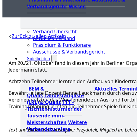
Verbandsgericht
Wissen
Verband Übersicht
Zurück zu allen Artikeln
Aktuelles Verband
Präsidium & Funktionäre
Ausschüsse & Verbandsgericht
Spielbetrieb
Am 20./21. Oktober fand in diesem Jahr in Berliner Org
Jedermann statt.
Achtzehn Teilnehmer lernten den Aufbau von Kindertr
BEM &
Aktuelles
Termin
Bewährt leitete Dozent Benne Lauckmann durch den zwe
Qualis
Landesrangliste
Vereinen nutzten das Wochenende zur Aus- und Fortbi
(LRL) & Qualis
TTT –
Trainingsplanung lernten die Teilnehmer Spiele für Kin
Tischtennisturnier der
Tausende
mini-
Meisterschaften
Weitere
Verbandsturniere
Text und Bilder von Christopher Przydatek, Mitglied im Lehr