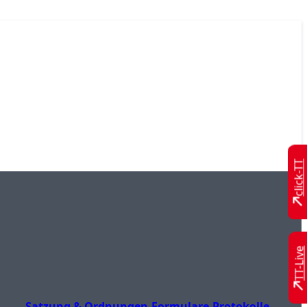
click-TT
TT-Live
Satzung & Ordnungen
Formulare
Protokolle