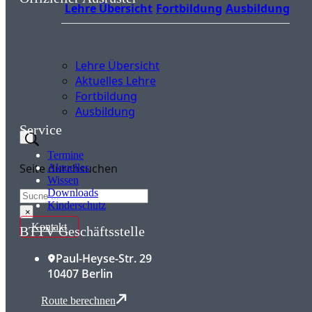
Lehre Übersicht
Fortbildung
Ausbildung
Lehre Übersicht
Aktuelles Lehre
Fortbildung
Ausbildung
Service
Termine
Seite durchsuchen
Aktuelles
Wissen
Suchen
Downloads
Kinderschutz
×
Kontakt
BTTV Geschäftsstelle
Paul-Heyse-Str. 29
10407 Berlin
Route berechnen