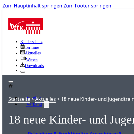
Zum Hauptinhalt springen
Zum Footer springen
Kinderschutz
Termine
Aktuelles
Wissen
Downloads
Vereine
Startseite
>
Aktuelles
>
18 neue Kinder- und Jugendtrai
Verband
18 neue Kinder- und Juge
Präsidium & Funktionäre
Ausschüsse &