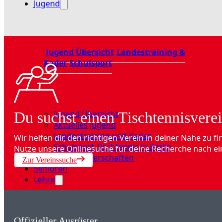
Jugend
Jugend Übersicht
Landestraining &
Kader
Schulsport
Jugend Übersicht
Du suchst einen Tischtennisverei
Aktuelles Jugend
Landestraining und Kader
Wir helfen dir, den richtigen Verein in deiner Nähe zu fi
Schulsport Tischtennis in Berlin
Nutze unsere Onlinesuche für deine Recherche nach ei
mini-Meisterschaften
Zur Vereinssuche
Senioren
Lehre
Offizieller Ausrüster