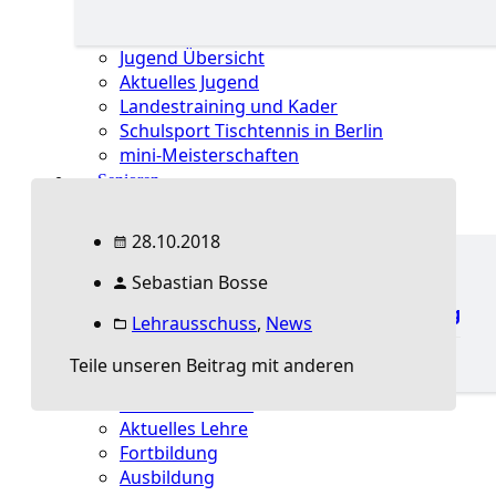
Jugend Übersicht
Aktuelles Jugend
Landestraining und Kader
Schulsport Tischtennis in Berlin
mini-Meisterschaften
Senioren
Lehre
28.10.2018
Sebastian Bosse
Lehre Übersicht
Fortbildung
Ausbildung
Lehrausschuss
,
News
Teile unseren Beitrag mit anderen
Lehre Übersicht
Aktuelles Lehre
Fortbildung
Ausbildung