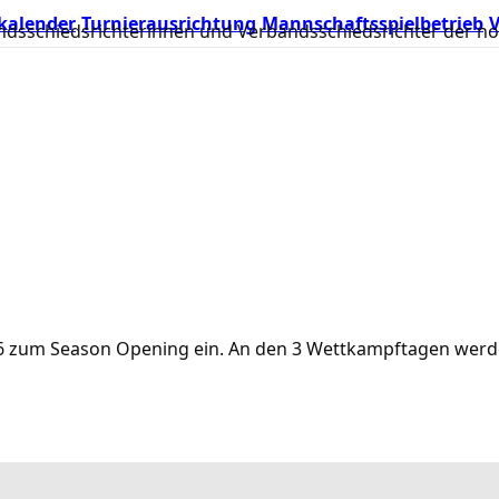
kalender
Turnierausrichtung
Mannschaftsspielbetrieb
V
rbandsschiedsrichterinnen und Verbandsschiedsrichter der 
.2026 zum Season Opening ein. An den 3 Wettkampftagen we