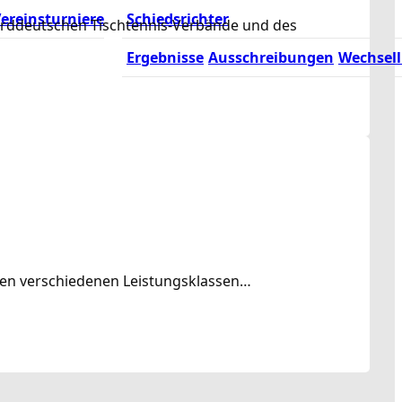
ereinsturniere
Schiedsrichter
norddeutschen Tischtennis-Verbände und des
Ergebnisse
Ausschreibungen
Wechsell
rden verschiedenen Leistungsklassen…