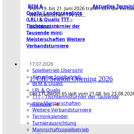
BEM &
Aktuelles
Termin
Vom 19. bis 21. Juni 2026 trafen sich die Ve
Qualis
Landesrangliste
Westdeutschen TTV zur…
(LRL) & Qualis
TTT –
Tischtennisturnier der
Weiterlesen
Tausende
mini-
Meisterschaften
Weitere
Verbandsturniere
17.07.2026
Spielbetrieb Übersicht
Aktuelles Spielbetrieb
1. CfL Season Opening 2026
BEM & Qualis
LRL & Qualis
Der CfL Berlin 65 lädt vom 21.08. bis 23.08
TTT – Tischtennisturnier der Tausende
mini-Meisterschaften
Weiterlesen
Weitere Verbandsturniere
Terminkalender
Turnierausrichtung
Mannschaftsspielbetrieb