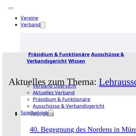
Vereine
Verband
Präsidium & Funktionäre
Ausschüsse &
Verbandsgericht
Wissen
Aktuelles zum Thema:
Lehrauss
Verband Übersicht
Aktuelles Verband
Präsidium & Funktionäre
Ausschüsse & Verbandsgericht
Spielbetrieb
19.07.2026
40. Begegnung des Nordens in Mün