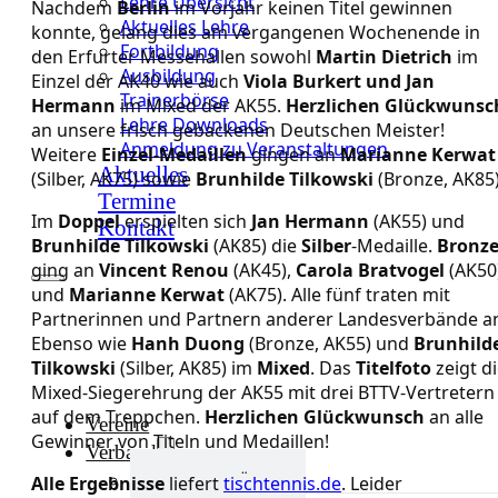
Lehre Übersicht
Nachdem
Berlin
im Vorjahr keinen Titel gewinnen
Aktuelles Lehre
konnte, gelang dies am vergangenen Wochenende in
Fortbildung
den Erfurter Messehallen sowohl
Martin Dietrich
im
Ausbildung
Einzel der AK40 wie auch
Viola Burkert und Jan
Trainerbörse
Hermann
im Mixed der AK55.
Herzlichen Glückwunsc
Lehre Downloads
an unsere frisch gebackenen Deutschen Meister!
Anmeldung zu Veranstaltungen
Weitere
Einzel-Medaillen
gingen an
Marianne Kerwat
Aktuelles
(Silber, AK75) sowie
Brunhilde Tilkowski
(Bronze, AK85)
Termine
Im
Doppel
erspielten sich
Jan Hermann
(AK55) und
Kontakt
Brunhilde Tilkowski
(AK85) die
Silber
-Medaille.
Bronz
ging an
Vincent Renou
(AK45),
Carola Bratvogel
(AK50
und
Marianne Kerwat
(AK75). Alle fünf traten mit
Partnerinnen und Partnern anderer Landesverbände a
Ebenso wie
Hanh Duong
(Bronze, AK55) und
Brunhild
Tilkowski
(Silber, AK85) im
Mixed
. Das
Titelfoto
zeigt d
Mixed-Siegerehrung der AK55 mit drei BTTV-Vertretern
auf dem Treppchen.
Herzlichen Glückwunsch
an alle
Vereine
Gewinner von Titeln und Medaillen!
Verband
Verband Übersicht
Alle Ergebnisse
liefert
tischtennis.de
. Leider