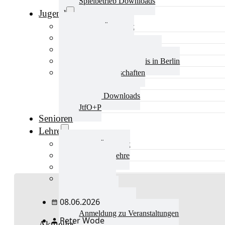
Spielbetrieb Downloads
Jugend
Jugend Übersicht
Aktuelles Jugend
Landestraining und Kader
Schulsport Tischtennis in Berlin
mini-Meisterschaften
Kinderschutz
Jugend Downloads
JtfO+P
Senioren
Lehre
Lehre Übersicht
Aktuelles Lehre
Fortbildung
Ausbildung
Trainerbörse
08.06.2026
Lehre Downloads
Anmeldung zu Veranstaltungen
Peter Wode
Aktuelles