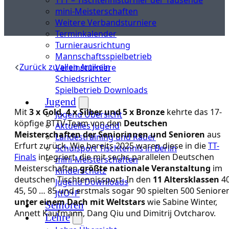
mini-Meisterschaften
Weitere Verbandsturniere
Terminkalender
Turnierausrichtung
Mannschaftsspielbetrieb
Zurück zu allen Artikeln
Vereinsturniere
Schiedsrichter
Spielbetrieb Downloads
Jugend
Mit
3 x Gold, 4 x Silber und 5 x Bronze
kehrte das 17-
Jugend Übersicht
köpfige BTTV-Team von den
Deutschen
Aktuelles Jugend
Meisterschaften der Seniorinnen und Senioren
aus
Landestraining und Kader
Erfurt zurück. Wie bereits 2025 waren diese in die
TT-
Schulsport Tischtennis in Berlin
Finals
integriert, die mit sechs parallelen Deutschen
mini-Meisterschaften
Meisterschaften
größte nationale Veranstaltung
im
Kinderschutz
deutschen Tischtennissport. In den
11 Altersklassen
40
Jugend Downloads
45, 50 … 85 und erstmals sogar 90 spielten 500 Seniore
JtfO+P
unter einem Dach mit Weltstars
wie Sabine Winter,
Senioren
Annett Kaufmann, Dang Qiu und Dimitrij Ovtcharov.
Lehre