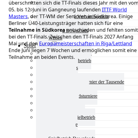
überschnitten sich die TT-Finals dieses Jahr mit den vo
Aktuelles Verband
05. bis 12. Juni in Gangneung laufenden
ITTF World
Präsidium & Funktionäre
Masters
, der TT-WM der Senioren in Südkorea. Einige
Ausschüsse & Verbandsgericht
Berliner Ü40-Leistungsträger hatten sich für eine
Kinderschutz
Teilnahme in Südkorea
entschieden und fehlten somit
Verband Downloads
bei den TT-Finals. Zwischen den TT-Finals 2027 Anfang
Wissen
Mai und den
Europameisterschaften in Riga/Lettland
Spielbetrieb
Ende Juni liegen 7 Wochen und ermöglichen somit eine
Spielbetrieb Übersicht
Teilnahme an beiden Events.
Aktuelles Spielbetrieb
BEM & Qualis
LRL & Qualis
TTT – Tischtennisturnier der Tausende
mini-Meisterschaften
Weitere Verbandsturniere
Terminkalender
Turnierausrichtung
Mannschaftsspielbetrieb
Vereinsturniere
Schiedsrichter