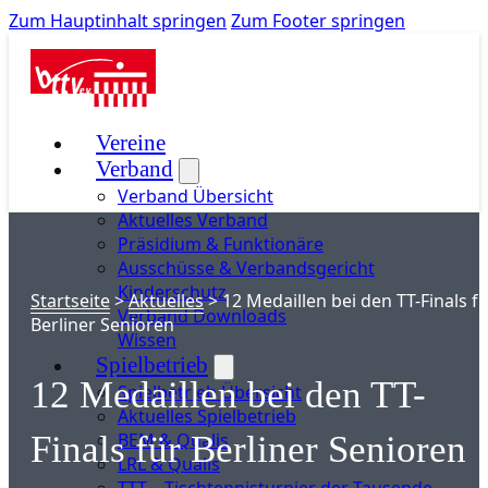
Zum Hauptinhalt springen
Zum Footer springen
Vereine
Verband
Verband Übersicht
Aktuelles Verband
Präsidium & Funktionäre
Ausschüsse & Verbandsgericht
Kinderschutz
Startseite
>
Aktuelles
>
12 Medaillen bei den TT-Finals f
Verband Downloads
Berliner Senioren
Wissen
Spielbetrieb
12 Medaillen bei den TT-
Spielbetrieb Übersicht
Aktuelles Spielbetrieb
BEM & Qualis
Finals für Berliner Senioren
LRL & Qualis
TTT – Tischtennisturnier der Tausende