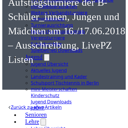
Aufstiegsturniere der B-
mini-Meisterschaften
Weitere Verbandsturniere
Schüler_innen, Jungen und
Terminkalender
Turnierausrichtung
Mädchen am 16./17.06.2018
Mannschaftsspielbetrieb
Vereinsturniere
– Ausschreibung, LivePZ
Schiedsrichter
Spielbetrieb Downloads
Jugend
Listen
Jugend Übersicht
Aktuelles Jugend
Landestraining und Kader
Schulsport Tischtennis in Berlin
mini-Meisterschaften
Kinderschutz
Jugend Downloads
Zurück zu allen Artikeln
JtfO+P
Senioren
Lehre