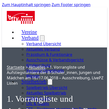
Zum Hauptinhalt springen
Zum Footer springen
Vereine
Verband
Verband Übersicht
Aktuelles Verband
Präsidium & Funktionäre
Ausschüsse & Verbandsgericht
Kinderschutz
Startseite
>
Aktuelles
>
1. Vorrangliste und
Verband Downloads
Aufstiegsturniere der B-Schüler_innen, Jungen und
Wissen
Mädchen am 16./17.06.2018 – Ausschreibung, LivePZ
Spielbetrieb
Listen
Spielbetrieb Übersicht
Aktuelles Spielbetrieb
1. Vorrangliste und
BEM & Qualis
LRL & Qualis
TTT – Tischtennisturnier der Tausende