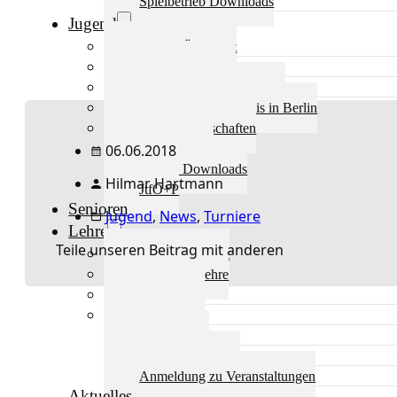
Spielbetrieb Downloads
Jugend
Jugend Übersicht
Aktuelles Jugend
Landestraining und Kader
Schulsport Tischtennis in Berlin
mini-Meisterschaften
Kinderschutz
06.06.2018
Jugend Downloads
Hilmar Hartmann
JtfO+P
Senioren
Jugend
,
News
,
Turniere
Lehre
Teile unseren Beitrag mit anderen
Lehre Übersicht
Aktuelles Lehre
Fortbildung
Ausbildung
Trainerbörse
Lehre Downloads
Anmeldung zu Veranstaltungen
Aktuelles