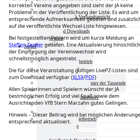
Aktuelles Verband
korrekten Vereine angegeben sind sieht der JA keine
Präsidium & Funktionäre
Probleme in der Veröffentlichung der Liste. Es wird um
Ausschüsse & Verbandsgericht
entsprechende Aufmerksamkeit gebeten und zusätzlic
Kinderschutz
auf die veröffentlichte Wechsel-Liste hingewiesen.
Verband Downloads
Bei festgestellten Fehlern wird um kurze Meldung an
Wissen
Steffen Zeidler
gebeten. Eine Aktualisierung hinsichtlic
Spielbetrieb
der Einpflegung der Vereinswechsel wird
Spielbetrieb Übersicht
schnellstmöglich angestrebt.
Aktuelles Spielbetrieb
BEM & Qualis
Die für diese Veranstaltung gültigen LivePZ-Listen sind
LRL & Qualis
zum Download verfügbar (
XLSX
/
PDF
)
TTT – Tischtennisturnier der Tausende
Allen Spielerinnen und Spielern wünscht der JA
mini-Meisterschaften
bestmöglichen Erfolg und viel Spaß sowie dem
Weitere Verbandsturniere
Ausrichtenden VfB Stern Marzahn gutes Gelingen.
Terminkalender
Turnierausrichtung
Hinweis – Dieser Beitrag wird bei möglichen Änderung
Mannschaftsspielbetrieb
entsprechend aktualisiert.
Vereinsturniere
Schiedsrichter