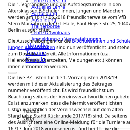
Lehre Übersicht
Die 1. Vorrangliste und die Aufstiegsturniere in den
Aktuelles Lehre
Altersklassen B-Schüler_innen, Jungen und Mädchen
Fortbildung
werden am 16./17.06.2018 freundlicherweise vom VfB
Ausbildung
Stern Marzahn in der GT-Halle, Paul-Heyse-Str. 25, 1040
Trainerbörse
Berlin ausgerichtet.
Lehre Downloads
Anmeldung zu Veranstaltungen
Die Ausschreibungen für die
B-Schülerinnen und Schüle
Aktuelles
Jungen und Mädchen
sind nun veröffentlicht und steh
Termine
zum Download bereit. Alle Informationen (u.a.
Kontakt
Hallenöffnung, Startzeiten, Meldungen etc.) können
ihnen entnommen werden.
Die Live-PZ-Listen für die 1. Vorranglisten 2018/19
werden mit dieser Aktualisierung des Beitrages
nunmehr veröffentlicht. Es wird freundlichst um
Beachtung seitens der Vereinsverantwortlichen gebete
Es ist anzumerken, dass die hiermit veröffentlichten
Listen hinsichtlich der Vereinswechsel auf dem alten
Vereine
Stand (also Stand Rückrunde 2017/18) sind. Da seitens
Verband
des Ausrichters eine Online-Meldung für die Turniere 
Verband Übersicht
16./17. Juni 2018 vorgesehen ist und bei TT-Live die