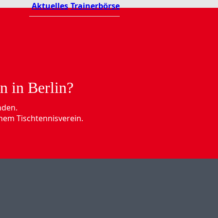
Aktuelles
Trainerbörse
n in Berlin?
nden.
nem Tischtennisverein.