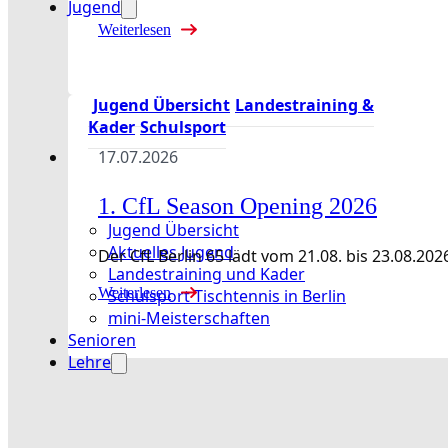
Jugend
Weiterlesen
Jugend Übersicht
Landestraining &
Kader
Schulsport
17.07.2026
1. CfL Season Opening 2026
Jugend Übersicht
Aktuelles Jugend
Der CfL Berlin 65 lädt vom 21.08. bis 23.08
Landestraining und Kader
Weiterlesen
Schulsport Tischtennis in Berlin
mini-Meisterschaften
Senioren
Lehre