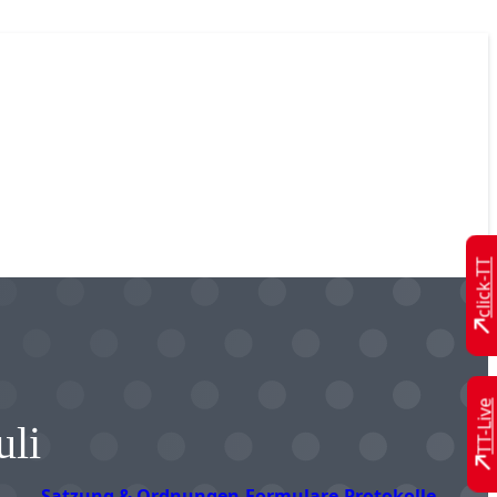
click-TT
TT-Live
uli
Satzung & Ordnungen
Formulare
Protokolle