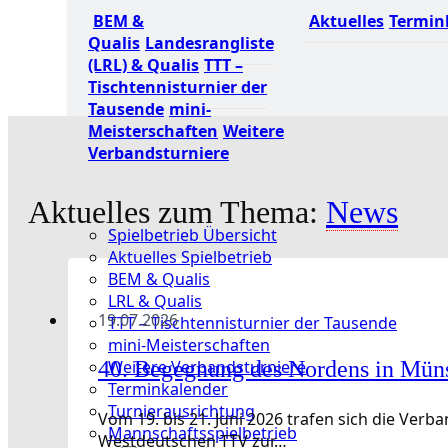
BEM &
Aktuelles
Termin
Qualis
Landesrangliste
(LRL) & Qualis
TTT –
Tischtennisturnier der
Tausende
mini-
Meisterschaften
Weitere
Verbandsturniere
Aktuelles zum Thema:
News
Spielbetrieb Übersicht
Aktuelles Spielbetrieb
BEM & Qualis
LRL & Qualis
19.07.2026
TTT – Tischtennisturnier der Tausende
mini-Meisterschaften
Weitere Verbandsturniere
40. Begegnung des Nordens in Mün
Terminkalender
Turnierausrichtung
Vom 19. bis 21. Juni 2026 trafen sich die Ve
Mannschaftsspielbetrieb
Westdeutschen TTV zur…