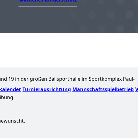
5 und 19 in der großen Ballsporthalle im Sportkomplex Paul-
kalender
Turnierausrichtung
Mannschaftsspielbetrieb
V
eibung.
 gewünscht.