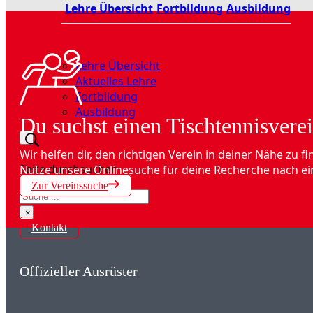
Lehre Übersicht
Fortbildung
Ausbildung
Lehre Übersicht
Aktuelles Lehre
Fortbildung
Ausbildung
Du suchst einen Tischtennisverei
Wir helfen dir, den richtigen Verein in deiner Nähe zu fi
Seite durchsuchen
Nutze unsere Onlinesuche für deine Recherche nach ei
Zur Vereinssuche
Suchen
×
Kontakt
Offizieller Ausrüster