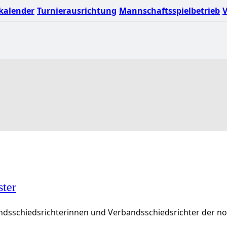
kalender
Turnierausrichtung
Mannschaftsspielbetrieb
V
ster
rbandsschiedsrichterinnen und Verbandsschiedsrichter der 