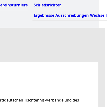
ereinsturniere
Schiedsrichter
Ergebnisse
Ausschreibungen
Wechsell
norddeutschen Tischtennis-Verbände und des