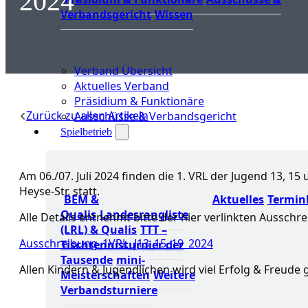
2024
Verbandsgericht
Wissen
Verband Übersicht
Aktuelles Verband
Präsidium & Funktionäre
Zurück zu allen Artikeln
Ausschüsse & Verbandsgericht
Spielbetrieb
Am 06./07. Juli 2024 finden die 1. VRL der Jugend 13, 1
Heyse-Str. statt.
BEM &
Aktuelles
Termin
Qualis
Landesrangliste
Alle Details entnehmt bitte der hier verlinkten Ausschr
(LRL) & Qualis
TTT –
Ausschreibung_1VRL_J13_15_19_2024
Tischtennisturnier der
Tausende
mini-
Allen Kindern & Jugendlichen wird viel Erfolg & Freude
Meisterschaften
Weitere
Verbandsturniere