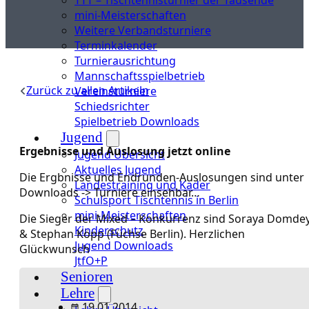
mini-Meisterschaften
Weitere Verbandsturniere
Terminkalender
Turnierausrichtung
Mannschaftsspielbetrieb
Zurück zu allen Artikeln
Vereinsturniere
Schiedsrichter
Spielbetrieb Downloads
Jugend
Ergebnisse und Auslosung jetzt online
Jugend Übersicht
Aktuelles Jugend
Die Ergbnisse und Endrunden-Auslosungen sind unter
Landestraining und Kader
Downloads -> Turniere einsehbar…
Schulsport Tischtennis in Berlin
mini-Meisterschaften
Die Sieger der Mixed – Konkurrenz sind Soraya Domde
Kinderschutz
& Stephan Köpp (Füchse Berlin). Herzlichen
Jugend Downloads
Glückwunsch
JtfO+P
Senioren
Lehre
19.01.2014