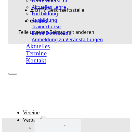
Lehre Übersicht
Aktuelles Lehre
BTTV Geschaeftsstelle
Fortbildung
Ausbildung
News
Trainerbörse
Teile unseren Beitrag mit anderen
Lehre Downloads
Anmeldung zu Veranstaltungen
Aktuelles
Termine
Kontakt
Vereine
Verband
Verband Übersicht