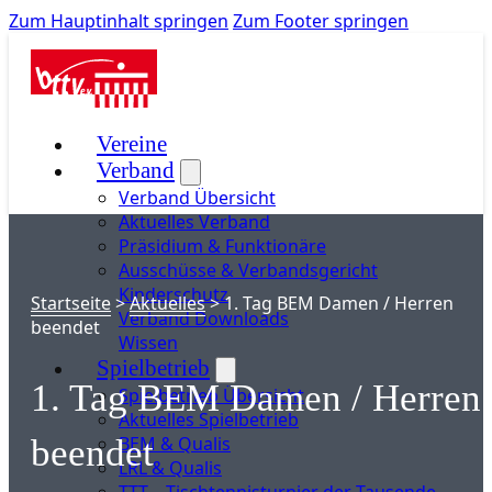
Zum Hauptinhalt springen
Zum Footer springen
Vereine
Verband
Verband Übersicht
Aktuelles Verband
Präsidium & Funktionäre
Ausschüsse & Verbandsgericht
Kinderschutz
Startseite
>
Aktuelles
>
1. Tag BEM Damen / Herren
Verband Downloads
beendet
Wissen
Spielbetrieb
1. Tag BEM Damen / Herren
Spielbetrieb Übersicht
Aktuelles Spielbetrieb
BEM & Qualis
beendet
LRL & Qualis
TTT – Tischtennisturnier der Tausende