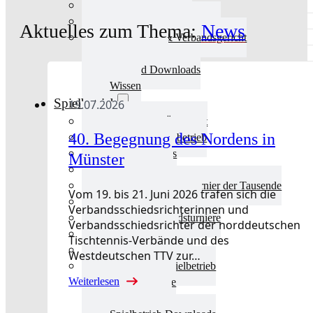
Aktuelles Verband
Präsidium & Funktionäre
Aktuelles zum Thema:
News
Ausschüsse & Verbandsgericht
Kinderschutz
Verband Downloads
Wissen
Spielbetrieb
19.07.2026
Spielbetrieb Übersicht
40. Begegnung des Nordens in
Aktuelles Spielbetrieb
BEM & Qualis
Münster
LRL & Qualis
TTT – Tischtennisturnier der Tausende
Vom 19. bis 21. Juni 2026 trafen sich die
mini-Meisterschaften
Verbandsschiedsrichterinnen und
Weitere Verbandsturniere
Verbandsschiedsrichter der norddeutschen
Terminkalender
Tischtennis-Verbände und des
Turnierausrichtung
Westdeutschen TTV zur…
Mannschaftsspielbetrieb
Weiterlesen
Vereinsturniere
Schiedsrichter