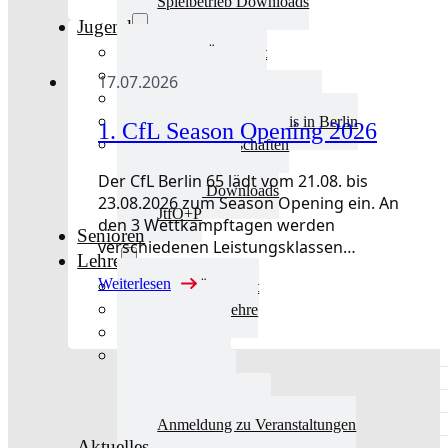
Spielbetrieb Downloads
Jugend
Jugend Übersicht
Aktuelles Jugend
17.07.2026
Landestraining und Kader
Schulsport Tischtennis in Berlin
1. CfL Season Opening 2026
mini-Meisterschaften
Kinderschutz
Der CfL Berlin 65 lädt vom 21.08. bis
Jugend Downloads
23.08.2026 zum Season Opening ein. An
JtfO+P
den 3 Wettkampftagen werden
Senioren
verschiedenen Leistungsklassen…
Lehre
Weiterlesen
Lehre Übersicht
Aktuelles Lehre
Fortbildung
Ausbildung
Trainerbörse
Lehre Downloads
Anmeldung zu Veranstaltungen
Aktuelles