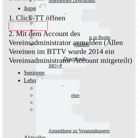
Spielbetrieb Downloads
Jugend
Jugend Übersicht
1. Click-TT öffnen
Aktuelles Jugend
Zu click-TT
Landestraining und Kader
2. Mit dem Account des
Schulsport Tischtennis in Berlin
Vereinsadministrator anmelden (Allen
mini-Meisterschaften
Vereinen im BTTV wurde 2014 ein
Kinderschutz
Jugend Downloads
Vereinsadministrator-Account mitgeteilt)
JtfO+P
Senioren
Lehre
Lehre Übersicht
Aktuelles Lehre
Fortbildung
Ausbildung
Trainerbörse
Lehre Downloads
Anmeldung zu Veranstaltungen
Aktuelles