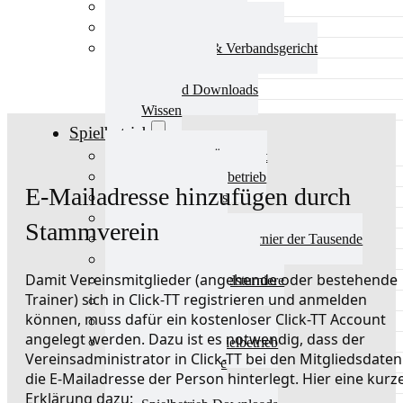
Aktuelles Verband
Präsidium & Funktionäre
Ausschüsse & Verbandsgericht
Kinderschutz
Verband Downloads
Wissen
Spielbetrieb
Spielbetrieb Übersicht
Aktuelles Spielbetrieb
E-Mailadresse hinzufügen durch
BEM & Qualis
LRL & Qualis
Stammverein
TTT – Tischtennisturnier der Tausende
mini-Meisterschaften
Damit Vereinsmitglieder (angehende oder bestehende
Weitere Verbandsturniere
Trainer) sich in Click-TT registrieren und anmelden
Terminkalender
können, muss dafür ein kostenloser Click-TT Account
Turnierausrichtung
angelegt werden. Dazu ist es notwendig, dass der
Mannschaftsspielbetrieb
Vereinsadministrator in Click-TT bei den Mitgliedsdaten
Vereinsturniere
die E-Mailadresse der Person hinterlegt. Hier eine kurz
Schiedsrichter
Erklärung dazu: