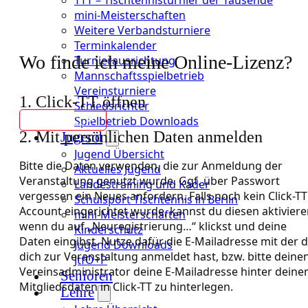
mini-Meisterschaften
Weitere Verbandsturniere
Terminkalender
Wo finde ich meine Online-Lizenz?
Turnierausrichtung
Mannschaftsspielbetrieb
Vereinsturniere
1. Click-TT öffnen
Schiedsrichter
Spielbetrieb Downloads
Zu click-TT
2. Mit persönlichen Daten anmelden
Jugend
Jugend Übersicht
Bitte die Daten verwenden, die zur Anmeldung der
Aktuelles Jugend
Veranstaltung genutzt wurde. Ggf. über Passwort
Landestraining und Kader
vergessen ein Neues anfordern. Falls noch kein Click-TT
Schulsport Tischtennis in Berlin
Account eingerichtet wurde, kannst du diesen aktiviere
mini-Meisterschaften
wenn du auf „Neuregistrierung…“ klickst und deine
Kinderschutz
Daten eingibst. Nutze dafür die E-Mailadresse mit der 
Jugend Downloads
dich zur Veranstaltung anmeldet hast, bzw. bitte deine
JtfO+P
Vereinsadministrator deine E-Mailadresse hinter deine
Senioren
Mitgliedsdaten in Click-TT zu hinterlegen.
Lehre