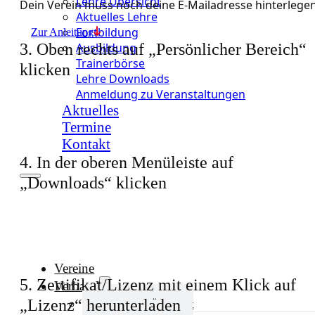
Lehre Übersicht
Dein Verein muss noch deine E-Mailadresse hinterlege
Aktuelles Lehre
Fortbildung
Zur Anleitung
3. Oben rechts auf „Persönlicher Bereich“
Ausbildung
Trainerbörse
klicken
Lehre Downloads
Anmeldung zu Veranstaltungen
Aktuelles
Termine
Kontakt
4. In der oberen Menüleiste auf
„Downloads“ klicken
Vereine
5. Zertifikat/Lizenz mit einem Klick auf
Verband
„Lizenz“ herunterladen
Verband Übersicht