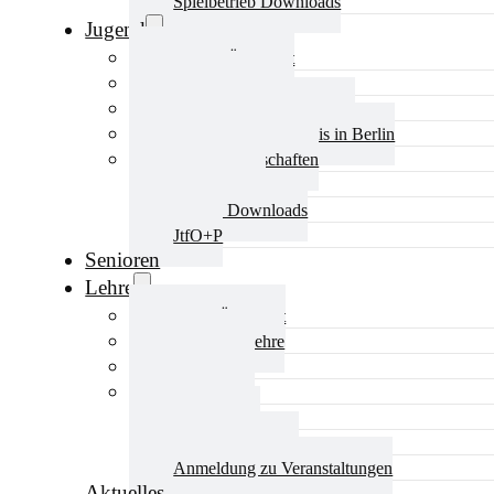
Spielbetrieb Downloads
Jugend
Jugend Übersicht
Aktuelles Jugend
Landestraining und Kader
Schulsport Tischtennis in Berlin
mini-Meisterschaften
Kinderschutz
Jugend Downloads
JtfO+P
Senioren
Lehre
Lehre Übersicht
Aktuelles Lehre
Fortbildung
Ausbildung
Trainerbörse
Lehre Downloads
Anmeldung zu Veranstaltungen
Aktuelles