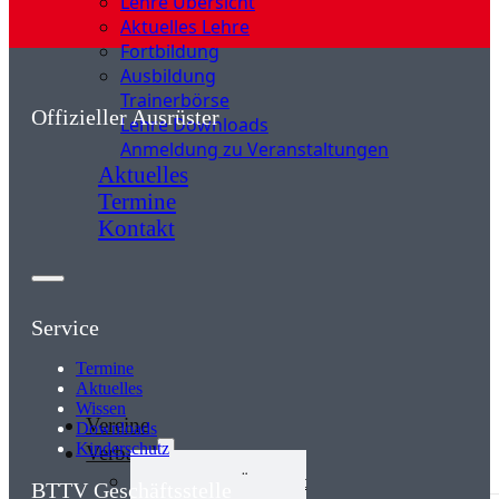
Lehre Übersicht
Aktuelles Lehre
Fortbildung
Ausbildung
Trainerbörse
Offizieller Ausrüster
Lehre Downloads
Anmeldung zu Veranstaltungen
Aktuelles
Termine
Kontakt
Service
Termine
Aktuelles
Wissen
Vereine
Downloads
Kinderschutz
Verband
Verband Übersicht
BTTV Geschäftsstelle