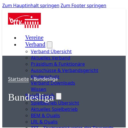
Zum Hauptinhalt springen
Zum Footer springen
Vereine
Verband
Verband Übersicht
Aktuelles Verband
Präsidium & Funktionäre
Ausschüsse & Verbandsgericht
Kinderschutz
Startseite
>
Bundesliga
Verband Downloads
Wissen
Bundesliga
Spielbetrieb
Spielbetrieb Übersicht
Aktuelles Spielbetrieb
BEM & Qualis
LRL & Qualis
TTT – Tischtennisturnier der Tausende