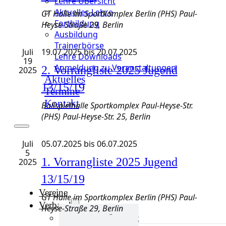
s
Lehre Übersicht
l
Aktuelles Lehre
GT Halle im Sportkomplex Berlin (PHS)
Paul-
e
t
Fortbildung
Heyse-Straße 29, Berlin
n
Ausbildung
.
a
Trainerbörse
Juli
19.07.2025
bis
20.07.2025
Lehre Downloads
l
19
Anmeldung zu Veranstaltungen
2. Vorrangliste 2025 Jugend
2025
t
Aktuelles
13/15/19
Termine
u
Kontakt
Ballspielhalle Sportkomplex Paul-Heyse-Str.
n
(PHS)
Paul-Heyse-Str. 25, Berlin
g
Juli
05.07.2025
bis
06.07.2025
5
e
1. Vorrangliste 2025 Jugend
2025
n
13/15/19
Vereine
S
GT Halle im Sportkomplex Berlin (PHS)
Paul-
Verband
Heyse-Straße 29, Berlin
u
Verband Übersicht