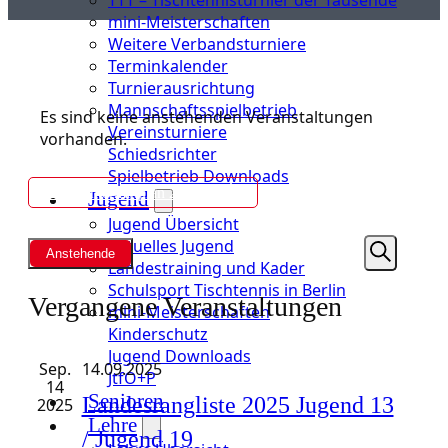
mini-Meisterschaften
Weitere Verbandsturniere
Terminkalender
Turnierausrichtung
Mannschaftsspielbetrieb
Es sind keine anstehenden Veranstaltungen
Vereinsturniere
vorhanden.
Schiedsrichter
Spielbetrieb Downloads
Rahmenterminplan 2026/27
Jugend
Jugend Übersicht
Aktuelles Jugend
V
Anstehende
Landestraining und Kader
S
D
e
Schulsport Tischtennis in Berlin
u
a
Vergangene Veranstaltungen
c
mini-Meisterschaften
h
t
r
Kinderschutz
e
u
Jugend Downloads
a
m
Sep.
14.09.2025
JtfO+P
14
w
Senioren
Landesrangliste 2025 Jugend 13
2025
n
ä
Lehre
h
/ Jugend 19