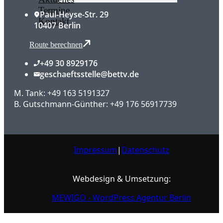
i
Termine
Paul-Heyse-Str. 29
Kontakt
10407 Berlin
o
Route berechnen
n
+49 30 8929176
geschaeftsstelle@bettv.de
M. Tank: +49 163 5191327
B. Gutschmann-Günther: +49 176 56917739
Impressum
|
Datenschutz
Webdesign & Umsetzung:
MEWIGO - WordPress Agentur Berlin