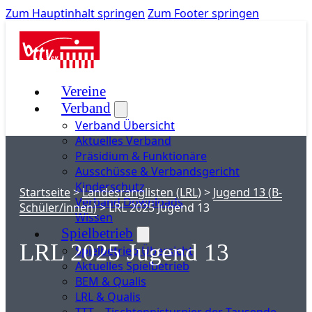
Zum Hauptinhalt springen
Zum Footer springen
Vereine
Verband
Verband Übersicht
Aktuelles Verband
Präsidium & Funktionäre
Ausschüsse & Verbandsgericht
Kinderschutz
Startseite
>
Landesranglisten (LRL)
>
Jugend 13 (B-
Verband Downloads
Schüler/innen)
>
LRL 2025 Jugend 13
Wissen
Spielbetrieb
LRL 2025 Jugend 13
Spielbetrieb Übersicht
Aktuelles Spielbetrieb
BEM & Qualis
LRL & Qualis
TTT – Tischtennisturnier der Tausende